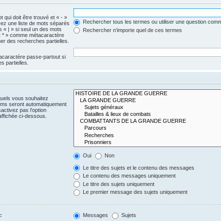
 qui doit être trouvé et « - »
Rechercher tous les termes ou utiliser une question com
érez une liste de mots séparés
s « | » si seul un des mots
Rechercher n’importe quel de ces termes
e « * » comme métacaractère
er des recherches partielles.
acaractère passe-partout si
 partielles.
quels vous souhaitez
rums seront automatiquement
activez pas l’option
ffichée ci-dessous.
Oui
Non
Le titre des sujets et le contenu des messages
Le contenu des messages uniquement
Le titre des sujets uniquement
Le premier message des sujets uniquement
:
Messages
Sujets