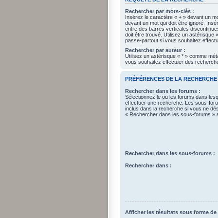
Rechercher par mots-clés :
Insérez le caractère « + » devant un mot
devant un mot qui doit être ignoré. Ins
entre des barres verticales discontinue
doit être trouvé. Utilisez un astérisqu
passe-partout si vous souhaitez effectu
Rechercher par auteur :
Utilisez un astérisque « * » comme mét
vous souhaitez effectuer des recherches
PRÉFÉRENCES DE LA RECHERCHE
Rechercher dans les forums :
Sélectionnez le ou les forums dans les
effectuer une recherche. Les sous-fo
inclus dans la recherche si vous ne dés
« Rechercher dans les sous-forums » a
Rechercher dans les sous-forums :
Rechercher dans :
Afficher les résultats sous forme de 