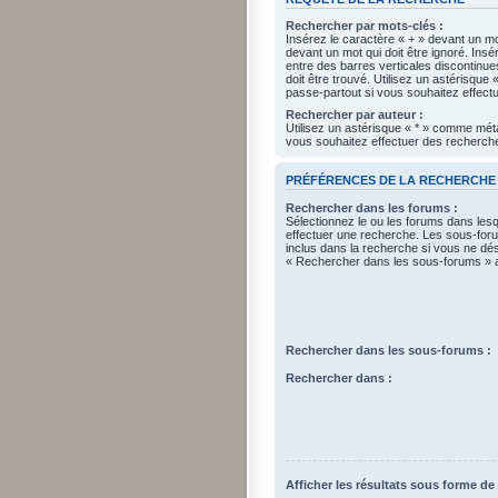
Rechercher par mots-clés :
Insérez le caractère « + » devant un mot
devant un mot qui doit être ignoré. Ins
entre des barres verticales discontinue
doit être trouvé. Utilisez un astérisqu
passe-partout si vous souhaitez effectu
Rechercher par auteur :
Utilisez un astérisque « * » comme mét
vous souhaitez effectuer des recherches
PRÉFÉRENCES DE LA RECHERCHE
Rechercher dans les forums :
Sélectionnez le ou les forums dans les
effectuer une recherche. Les sous-fo
inclus dans la recherche si vous ne dés
« Rechercher dans les sous-forums » a
Rechercher dans les sous-forums :
Rechercher dans :
Afficher les résultats sous forme de 