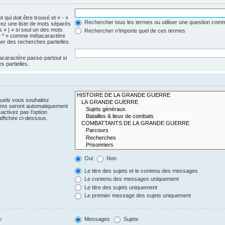
 qui doit être trouvé et « - »
Rechercher tous les termes ou utiliser une question com
érez une liste de mots séparés
s « | » si seul un des mots
Rechercher n’importe quel de ces termes
e « * » comme métacaractère
er des recherches partielles.
acaractère passe-partout si
 partielles.
quels vous souhaitez
rums seront automatiquement
activez pas l’option
ffichée ci-dessous.
Oui
Non
Le titre des sujets et le contenu des messages
Le contenu des messages uniquement
Le titre des sujets uniquement
Le premier message des sujets uniquement
:
Messages
Sujets