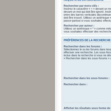
Rechercher par mots-clés :
Insérez le caractère « + » devant un mot
devant un mot qui doit être ignoré. Ins
entre des barres verticales discontinue
doit être trouvé. Utilisez un astérisqu
passe-partout si vous souhaitez effectu
Rechercher par auteur :
Utilisez un astérisque « * » comme mét
vous souhaitez effectuer des recherches
PRÉFÉRENCES DE LA RECHERCHE
Rechercher dans les forums :
Sélectionnez le ou les forums dans les
effectuer une recherche. Les sous-fo
inclus dans la recherche si vous ne dés
« Rechercher dans les sous-forums » a
Rechercher dans les sous-forums :
Rechercher dans :
Afficher les résultats sous forme de 