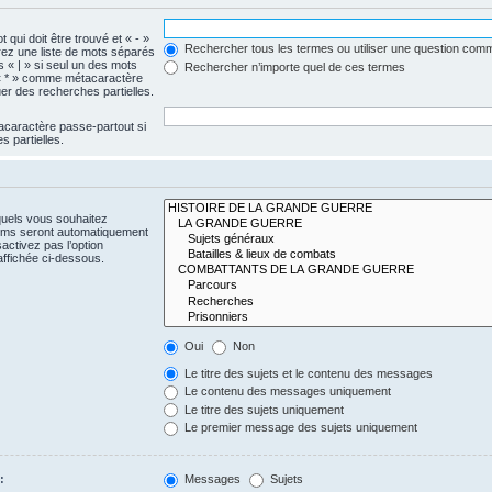
 qui doit être trouvé et « - »
Rechercher tous les termes ou utiliser une question com
érez une liste de mots séparés
s « | » si seul un des mots
Rechercher n’importe quel de ces termes
e « * » comme métacaractère
er des recherches partielles.
acaractère passe-partout si
 partielles.
quels vous souhaitez
rums seront automatiquement
activez pas l’option
ffichée ci-dessous.
Oui
Non
Le titre des sujets et le contenu des messages
Le contenu des messages uniquement
Le titre des sujets uniquement
Le premier message des sujets uniquement
:
Messages
Sujets