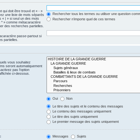
 qui doit être trouvé et « - »
Rechercher tous les termes ou utiliser une question com
érez une liste de mots séparés
s « | » si seul un des mots
Rechercher n’importe quel de ces termes
e « * » comme métacaractère
er des recherches partielles.
acaractère passe-partout si
 partielles.
quels vous souhaitez
rums seront automatiquement
activez pas l’option
ffichée ci-dessous.
Oui
Non
Le titre des sujets et le contenu des messages
Le contenu des messages uniquement
Le titre des sujets uniquement
Le premier message des sujets uniquement
:
Messages
Sujets