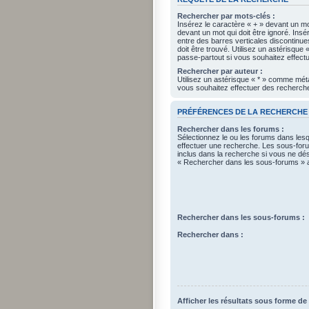
Rechercher par mots-clés :
Insérez le caractère « + » devant un mot
devant un mot qui doit être ignoré. Ins
entre des barres verticales discontinue
doit être trouvé. Utilisez un astérisqu
passe-partout si vous souhaitez effectu
Rechercher par auteur :
Utilisez un astérisque « * » comme mét
vous souhaitez effectuer des recherches
PRÉFÉRENCES DE LA RECHERCHE
Rechercher dans les forums :
Sélectionnez le ou les forums dans les
effectuer une recherche. Les sous-fo
inclus dans la recherche si vous ne dés
« Rechercher dans les sous-forums » a
Rechercher dans les sous-forums :
Rechercher dans :
Afficher les résultats sous forme de 