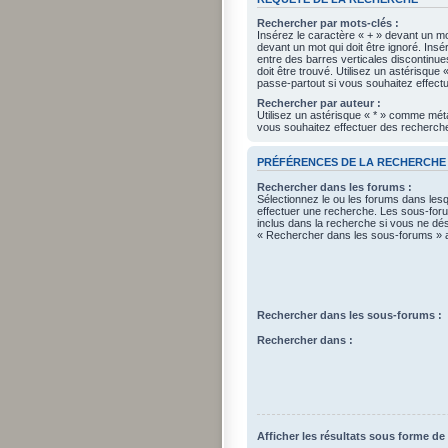
Rechercher par mots-clés :
Insérez le caractère « + » devant un mot
devant un mot qui doit être ignoré. Ins
entre des barres verticales discontinue
doit être trouvé. Utilisez un astérisqu
passe-partout si vous souhaitez effectu
Rechercher par auteur :
Utilisez un astérisque « * » comme mét
vous souhaitez effectuer des recherches
PRÉFÉRENCES DE LA RECHERCHE
Rechercher dans les forums :
Sélectionnez le ou les forums dans les
effectuer une recherche. Les sous-fo
inclus dans la recherche si vous ne dés
« Rechercher dans les sous-forums » a
Rechercher dans les sous-forums :
Rechercher dans :
Afficher les résultats sous forme de 