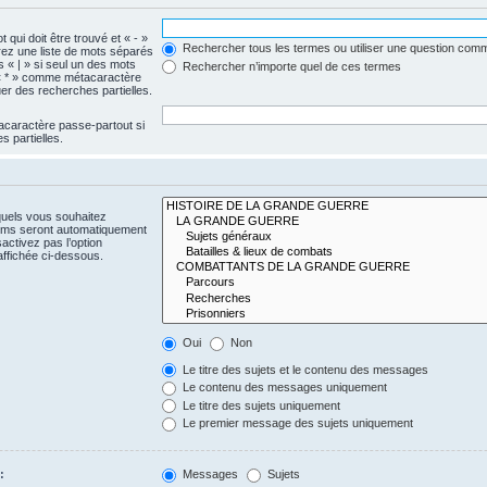
 qui doit être trouvé et « - »
Rechercher tous les termes ou utiliser une question com
érez une liste de mots séparés
s « | » si seul un des mots
Rechercher n’importe quel de ces termes
e « * » comme métacaractère
er des recherches partielles.
acaractère passe-partout si
 partielles.
quels vous souhaitez
rums seront automatiquement
activez pas l’option
ffichée ci-dessous.
Oui
Non
Le titre des sujets et le contenu des messages
Le contenu des messages uniquement
Le titre des sujets uniquement
Le premier message des sujets uniquement
:
Messages
Sujets