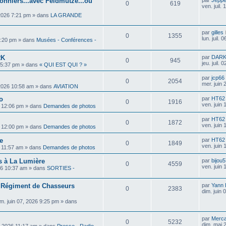
onniers...avec Feldmütze...ou
par
Jepp
0
619
ven. juil.
, 2026 7:21 pm
» dans
LA GRANDE
par
gilles
0
1355
lun. juil.
 5:20 pm
» dans
Musées - Conférences -
RK
par
DAR
0
945
jeu. juil.
6 5:37 pm
» dans
« QUI EST QUI ? »
par
jcp66
0
2054
mer. juin
 2026 10:58 am
» dans
AVIATION
o
par
HT62
0
1916
ven. juin
6 12:06 pm
» dans
Demandes de photos
par
HT62
0
1872
ven. juin
6 12:00 pm
» dans
Demandes de photos
e
par
HT62
0
1849
ven. juin
6 11:57 am
» dans
Demandes de photos
 à La Lumière
par
bijou
0
4559
ven. juin
26 10:37 am
» dans
SORTIES -
r Régiment de Chasseurs
par
Yann
0
2383
dim. juin
im. juin 07, 2026 9:25 pm
» dans
par
Merca
0
5232
dim. mai 