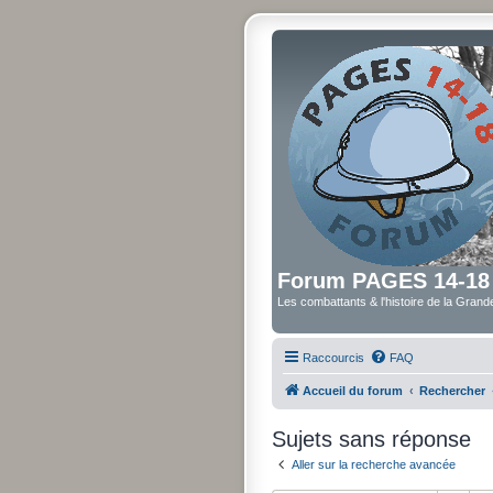
Forum PAGES 14-18
Les combattants & l'histoire de la Gran
Raccourcis
FAQ
Accueil du forum
Rechercher
Sujets sans réponse
Aller sur la recherche avancée