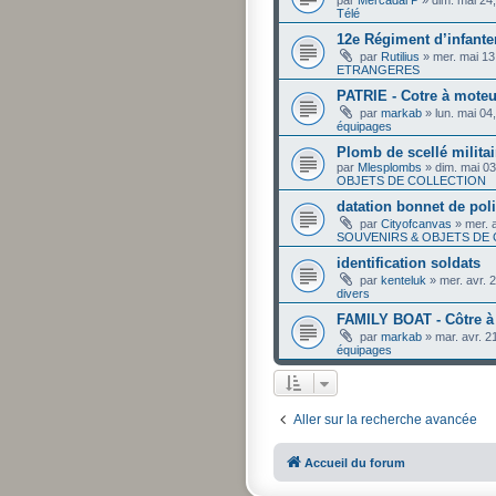
par
Mercadal P
»
dim. mai 24
Télé
12e Régiment d’infanter
par
Rutilius
»
mer. mai 13
ETRANGERES
PATRIE - Cotre à moteu
par
markab
»
lun. mai 04
équipages
Plomb de scellé militai
par
Mlesplombs
»
dim. mai 0
OBJETS DE COLLECTION
datation bonnet de pol
par
Cityofcanvas
»
mer. 
SOUVENIRS & OBJETS DE
identification soldats
par
kenteluk
»
mer. avr. 
divers
FAMILY BOAT - Côtre à
par
markab
»
mar. avr. 2
équipages
Aller sur la recherche avancée
Accueil du forum