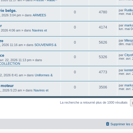
, 2026 11:17 am
» dans
Presse - Radio -
ie belge.
par
Rutili
0
4780
mer. mai 
, 2026 3:04 pm
» dans
ARMEES
r
par
mark
0
4174
lun. mai 
, 2026 4:06 am
» dans
Navires et
re
par
Mlesp
0
5626
dim. mai 
3, 2026 11:16 am
» dans
SOUVENIRS &
ice
par
Cityo
0
5326
mer. avr.
avr. 22, 2026 11:13 pm
» dans
 COLLECTION
par
kente
0
4773
mer. avr.
22, 2026 8:41 am
» dans
Uniformes &
 moteur
par
mark
0
3506
mar. avr.
1, 2026 5:23 am
» dans
Navires et
La recherche a retourné plus de 1000 résultats
Supprimer les 