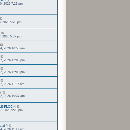
esen
 10, 2026 7:21 pm
 06, 2026 5:20 pm
K
 02, 2026 5:37 pm
 24, 2026 10:58 am
 12, 2026 12:06 pm
 12, 2026 12:00 pm
 12, 2026 11:57 am
57
 12, 2026 10:37 am
 LE FLOC'H
 07, 2026 9:25 pm
dal P
24, 2026 11:17 am