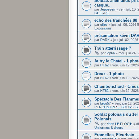
Soldats allemands pris
casque...
par
Jeppesen
»
ven. juil. 10
GUERRE
echo des tranchées 88
par
gilles
»
lun. juil. 06, 2026
Expositions
présentation kévin DA
par
DARK
»
jeu. juil. 02, 202
Train atterrissage ?
par
jcp66
»
mer. juin 24,
Autry le Chatel - 1 phot
par
HT62
»
ven. juin 12, 202
Dreux - 1 photo
par
HT62
»
ven. juin 12, 202
Chambonchard - Creus
par
HT62
»
ven. juin 12, 202
Spectacle Des Flammes
par
bijou57
»
ven. juin 12, 20
RENCONTRES - BOURSES
Soldat polonais du 1e
Polonais
par
Yann LE FLOC'H
»
d
Uniformes & divers
Fromelles, Fleurbaix ...