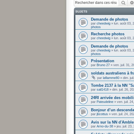
Rech
SUJETS
Demande de photos
par
cheedwig
»
lun. août 03,
photos
Recherche photos
par
cheedwig
»
lun. août 03,
Demande de photos
par
cheedwig
»
lun. août 03,
photos
Présentation
par
Bruno 27
»
ven. juil. 31,
soldats australiens à f
par
laflamme80
»
dim. ju
Tombe 2137 à la NN "S
par
sail1418
»
dim. juil. 26, 
24RI arrivée des mobil
par
Pateudeline
»
ven. juil. 2
Bonjour d’un descendan
par
jbcottus
»
ven. juil. 24, 
Avis sur la NN d'Amble
par
Arno-du-38
»
jeu. juil. 2