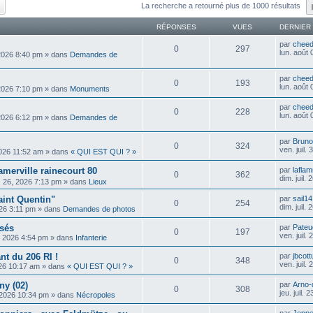
ercher
Recherche avancée
La recherche a retourné plus de 1000 résultats
RÉPONSES
VUES
DERNIER
par
cheed
0
297
lun. août
 2026 8:40 pm
» dans
Demandes de
par
cheed
0
193
lun. août
 2026 7:10 pm
» dans
Monuments
par
cheed
0
228
lun. août
 2026 6:12 pm
» dans
Demandes de
par
Bruno
0
324
ven. juil.
 2026 11:52 am
» dans
« QUI EST QUI ? »
ramerville rainecourt 80
par
lafla
0
362
dim. juil.
il. 26, 2026 7:13 pm
» dans
Lieux
aint Quentin"
par
sail1
0
254
dim. juil.
2026 3:11 pm
» dans
Demandes de photos
isés
par
Pateu
0
197
ven. juil.
4, 2026 4:54 pm
» dans
Infanterie
t du 206 RI !
par
jbcott
0
348
ven. juil.
2026 10:17 am
» dans
« QUI EST QUI ? »
ny (02)
par
Arno-
0
308
jeu. juil.
3, 2026 10:34 pm
» dans
Nécropoles