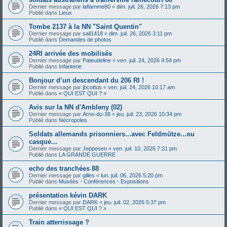
Dernier message par
laflamme80
«
dim. juil. 26, 2026 7:13 pm
Publié dans
Lieux
Tombe 2137 à la NN "Saint Quentin"
Dernier message par
sail1418
«
dim. juil. 26, 2026 3:11 pm
Publié dans
Demandes de photos
24RI arrivée des mobilisés
Dernier message par
Pateudeline
«
ven. juil. 24, 2026 4:54 pm
Publié dans
Infanterie
Bonjour d’un descendant du 206 RI !
Dernier message par
jbcottus
«
ven. juil. 24, 2026 10:17 am
Publié dans
« QUI EST QUI ? »
Avis sur la NN d'Ambleny (02)
Dernier message par
Arno-du-38
«
jeu. juil. 23, 2026 10:34 pm
Publié dans
Nécropoles
Soldats allemands prisonniers...avec Feldmütze...ou
casque...
Dernier message par
Jeppesen
«
ven. juil. 10, 2026 7:21 pm
Publié dans
LA GRANDE GUERRE
echo des tranchées 88
Dernier message par
gilles
«
lun. juil. 06, 2026 5:20 pm
Publié dans
Musées - Conférences - Expositions
présentation kévin DARK
Dernier message par
DARK
«
jeu. juil. 02, 2026 5:37 pm
Publié dans
« QUI EST QUI ? »
Train atterrissage ?