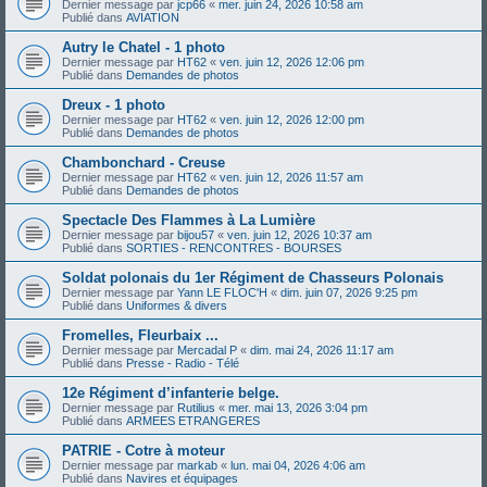
Dernier message par
jcp66
«
mer. juin 24, 2026 10:58 am
Publié dans
AVIATION
Autry le Chatel - 1 photo
Dernier message par
HT62
«
ven. juin 12, 2026 12:06 pm
Publié dans
Demandes de photos
Dreux - 1 photo
Dernier message par
HT62
«
ven. juin 12, 2026 12:00 pm
Publié dans
Demandes de photos
Chambonchard - Creuse
Dernier message par
HT62
«
ven. juin 12, 2026 11:57 am
Publié dans
Demandes de photos
Spectacle Des Flammes à La Lumière
Dernier message par
bijou57
«
ven. juin 12, 2026 10:37 am
Publié dans
SORTIES - RENCONTRES - BOURSES
Soldat polonais du 1er Régiment de Chasseurs Polonais
Dernier message par
Yann LE FLOC'H
«
dim. juin 07, 2026 9:25 pm
Publié dans
Uniformes & divers
Fromelles, Fleurbaix ...
Dernier message par
Mercadal P
«
dim. mai 24, 2026 11:17 am
Publié dans
Presse - Radio - Télé
12e Régiment d’infanterie belge.
Dernier message par
Rutilius
«
mer. mai 13, 2026 3:04 pm
Publié dans
ARMEES ETRANGERES
PATRIE - Cotre à moteur
Dernier message par
markab
«
lun. mai 04, 2026 4:06 am
Publié dans
Navires et équipages