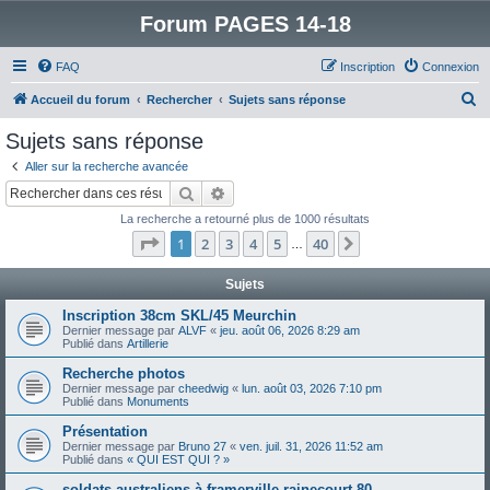
Forum PAGES 14-18
FAQ
Inscription
Connexion
R
Accueil du forum
Rechercher
Sujets sans réponse
e
Sujets sans réponse
c
Aller sur la recherche avancée
h
Rechercher
Recherche avancée
e
La recherche a retourné plus de 1000 résultats
r
Page
1
sur
40
1
2
3
4
5
40
Suivant
…
c
h
Sujets
e
Inscription 38cm SKL/45 Meurchin
Dernier message par
ALVF
«
jeu. août 06, 2026 8:29 am
r
Publié dans
Artillerie
Recherche photos
Dernier message par
cheedwig
«
lun. août 03, 2026 7:10 pm
Publié dans
Monuments
Présentation
Dernier message par
Bruno 27
«
ven. juil. 31, 2026 11:52 am
Publié dans
« QUI EST QUI ? »
soldats australiens à framerville rainecourt 80