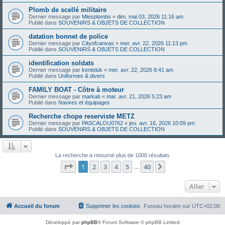
Plomb de scellé militaire
Dernier message par
Mlesplombs
«
dim. mai 03, 2026 11:16 am
Publié dans
SOUVENIRS & OBJETS DE COLLECTION
datation bonnet de police
Dernier message par
Cityofcanvas
«
mer. avr. 22, 2026 11:13 pm
Publié dans
SOUVENIRS & OBJETS DE COLLECTION
identification soldats
Dernier message par
kenteluk
«
mer. avr. 22, 2026 8:41 am
Publié dans
Uniformes & divers
FAMILY BOAT - Côtre à moteur
Dernier message par
markab
«
mar. avr. 21, 2026 5:23 am
Publié dans
Navires et équipages
Recherche chope reserviste METZ
Dernier message par
PASCALOU0762
«
jeu. avr. 16, 2026 10:09 pm
Publié dans
SOUVENIRS & OBJETS DE COLLECTION
La recherche a retourné plus de 1000 résultats
Page
1
sur
40
1
2
3
4
5
40
Suivant
…
Aller
Accueil du forum
Supprimer les cookies
Fuseau horaire sur
UTC+02:00
Développé par
phpBB
® Forum Software © phpBB Limited