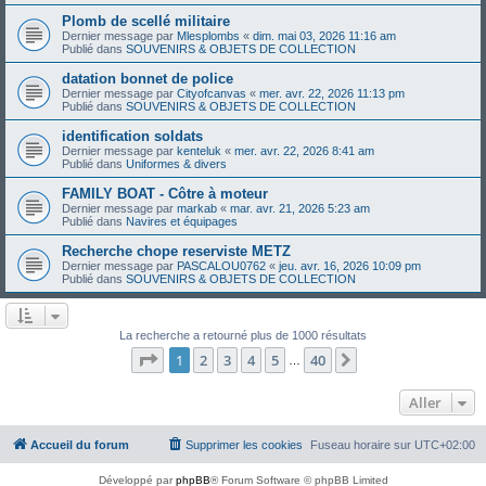
Plomb de scellé militaire
Dernier message par
Mlesplombs
«
dim. mai 03, 2026 11:16 am
Publié dans
SOUVENIRS & OBJETS DE COLLECTION
datation bonnet de police
Dernier message par
Cityofcanvas
«
mer. avr. 22, 2026 11:13 pm
Publié dans
SOUVENIRS & OBJETS DE COLLECTION
identification soldats
Dernier message par
kenteluk
«
mer. avr. 22, 2026 8:41 am
Publié dans
Uniformes & divers
FAMILY BOAT - Côtre à moteur
Dernier message par
markab
«
mar. avr. 21, 2026 5:23 am
Publié dans
Navires et équipages
Recherche chope reserviste METZ
Dernier message par
PASCALOU0762
«
jeu. avr. 16, 2026 10:09 pm
Publié dans
SOUVENIRS & OBJETS DE COLLECTION
La recherche a retourné plus de 1000 résultats
Page
1
sur
40
1
2
3
4
5
40
Suivant
…
Aller
Accueil du forum
Supprimer les cookies
Fuseau horaire sur
UTC+02:00
Développé par
phpBB
® Forum Software © phpBB Limited