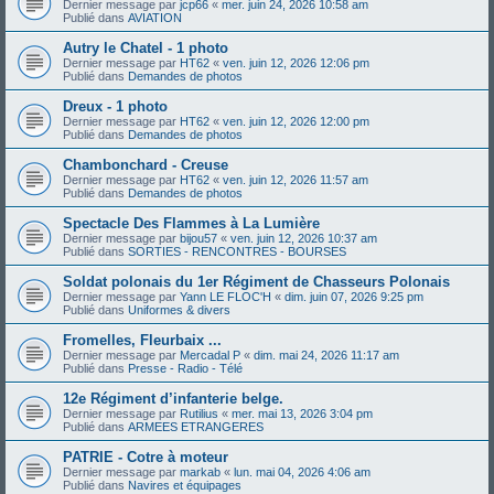
Dernier message par
jcp66
«
mer. juin 24, 2026 10:58 am
Publié dans
AVIATION
Autry le Chatel - 1 photo
Dernier message par
HT62
«
ven. juin 12, 2026 12:06 pm
Publié dans
Demandes de photos
Dreux - 1 photo
Dernier message par
HT62
«
ven. juin 12, 2026 12:00 pm
Publié dans
Demandes de photos
Chambonchard - Creuse
Dernier message par
HT62
«
ven. juin 12, 2026 11:57 am
Publié dans
Demandes de photos
Spectacle Des Flammes à La Lumière
Dernier message par
bijou57
«
ven. juin 12, 2026 10:37 am
Publié dans
SORTIES - RENCONTRES - BOURSES
Soldat polonais du 1er Régiment de Chasseurs Polonais
Dernier message par
Yann LE FLOC'H
«
dim. juin 07, 2026 9:25 pm
Publié dans
Uniformes & divers
Fromelles, Fleurbaix ...
Dernier message par
Mercadal P
«
dim. mai 24, 2026 11:17 am
Publié dans
Presse - Radio - Télé
12e Régiment d’infanterie belge.
Dernier message par
Rutilius
«
mer. mai 13, 2026 3:04 pm
Publié dans
ARMEES ETRANGERES
PATRIE - Cotre à moteur
Dernier message par
markab
«
lun. mai 04, 2026 4:06 am
Publié dans
Navires et équipages