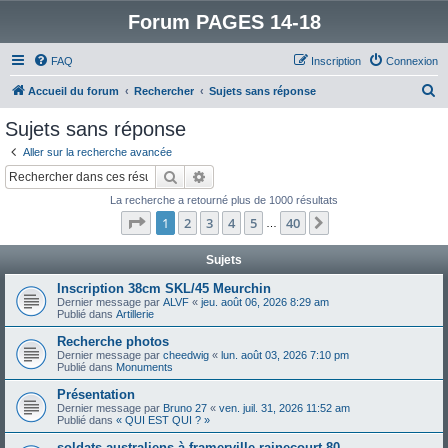
Forum PAGES 14-18
FAQ
Inscription
Connexion
R
Accueil du forum
Rechercher
Sujets sans réponse
e
Sujets sans réponse
c
Aller sur la recherche avancée
h
Rechercher
Recherche avancée
e
La recherche a retourné plus de 1000 résultats
r
Page
1
sur
40
1
2
3
4
5
40
Suivant
…
c
h
Sujets
e
Inscription 38cm SKL/45 Meurchin
Dernier message par
ALVF
«
jeu. août 06, 2026 8:29 am
r
Publié dans
Artillerie
Recherche photos
Dernier message par
cheedwig
«
lun. août 03, 2026 7:10 pm
Publié dans
Monuments
Présentation
Dernier message par
Bruno 27
«
ven. juil. 31, 2026 11:52 am
Publié dans
« QUI EST QUI ? »
soldats australiens à framerville rainecourt 80