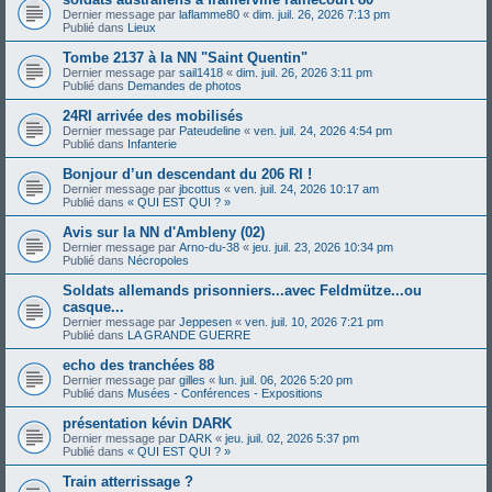
Dernier message par
laflamme80
«
dim. juil. 26, 2026 7:13 pm
Publié dans
Lieux
Tombe 2137 à la NN "Saint Quentin"
Dernier message par
sail1418
«
dim. juil. 26, 2026 3:11 pm
Publié dans
Demandes de photos
24RI arrivée des mobilisés
Dernier message par
Pateudeline
«
ven. juil. 24, 2026 4:54 pm
Publié dans
Infanterie
Bonjour d’un descendant du 206 RI !
Dernier message par
jbcottus
«
ven. juil. 24, 2026 10:17 am
Publié dans
« QUI EST QUI ? »
Avis sur la NN d'Ambleny (02)
Dernier message par
Arno-du-38
«
jeu. juil. 23, 2026 10:34 pm
Publié dans
Nécropoles
Soldats allemands prisonniers...avec Feldmütze...ou
casque...
Dernier message par
Jeppesen
«
ven. juil. 10, 2026 7:21 pm
Publié dans
LA GRANDE GUERRE
echo des tranchées 88
Dernier message par
gilles
«
lun. juil. 06, 2026 5:20 pm
Publié dans
Musées - Conférences - Expositions
présentation kévin DARK
Dernier message par
DARK
«
jeu. juil. 02, 2026 5:37 pm
Publié dans
« QUI EST QUI ? »
Train atterrissage ?