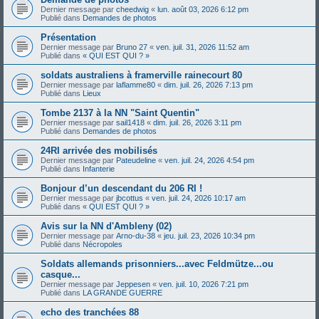
Dernier message par
cheedwig
«
lun. août 03, 2026 6:12 pm
Publié dans
Demandes de photos
Présentation
Dernier message par
Bruno 27
«
ven. juil. 31, 2026 11:52 am
Publié dans
« QUI EST QUI ? »
soldats australiens à framerville rainecourt 80
Dernier message par
laflamme80
«
dim. juil. 26, 2026 7:13 pm
Publié dans
Lieux
Tombe 2137 à la NN "Saint Quentin"
Dernier message par
sail1418
«
dim. juil. 26, 2026 3:11 pm
Publié dans
Demandes de photos
24RI arrivée des mobilisés
Dernier message par
Pateudeline
«
ven. juil. 24, 2026 4:54 pm
Publié dans
Infanterie
Bonjour d’un descendant du 206 RI !
Dernier message par
jbcottus
«
ven. juil. 24, 2026 10:17 am
Publié dans
« QUI EST QUI ? »
Avis sur la NN d'Ambleny (02)
Dernier message par
Arno-du-38
«
jeu. juil. 23, 2026 10:34 pm
Publié dans
Nécropoles
Soldats allemands prisonniers...avec Feldmütze...ou
casque...
Dernier message par
Jeppesen
«
ven. juil. 10, 2026 7:21 pm
Publié dans
LA GRANDE GUERRE
echo des tranchées 88