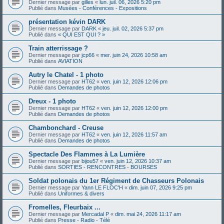
Dernier message par
gilles
«
lun. juil. 06, 2026 5:20 pm
Publié dans
Musées - Conférences - Expositions
présentation kévin DARK
Dernier message par
DARK
«
jeu. juil. 02, 2026 5:37 pm
Publié dans
« QUI EST QUI ? »
Train atterrissage ?
Dernier message par
jcp66
«
mer. juin 24, 2026 10:58 am
Publié dans
AVIATION
Autry le Chatel - 1 photo
Dernier message par
HT62
«
ven. juin 12, 2026 12:06 pm
Publié dans
Demandes de photos
Dreux - 1 photo
Dernier message par
HT62
«
ven. juin 12, 2026 12:00 pm
Publié dans
Demandes de photos
Chambonchard - Creuse
Dernier message par
HT62
«
ven. juin 12, 2026 11:57 am
Publié dans
Demandes de photos
Spectacle Des Flammes à La Lumière
Dernier message par
bijou57
«
ven. juin 12, 2026 10:37 am
Publié dans
SORTIES - RENCONTRES - BOURSES
Soldat polonais du 1er Régiment de Chasseurs Polonais
Dernier message par
Yann LE FLOC'H
«
dim. juin 07, 2026 9:25 pm
Publié dans
Uniformes & divers
Fromelles, Fleurbaix ...
Dernier message par
Mercadal P
«
dim. mai 24, 2026 11:17 am
Publié dans
Presse - Radio - Télé