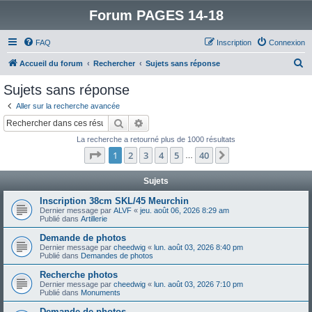
Forum PAGES 14-18
FAQ
Inscription
Connexion
R
Accueil du forum
Rechercher
Sujets sans réponse
e
Sujets sans réponse
c
Aller sur la recherche avancée
h
Rechercher
Recherche avancée
e
La recherche a retourné plus de 1000 résultats
r
Page
1
sur
40
1
2
3
4
5
40
Suivant
…
c
h
Sujets
e
Inscription 38cm SKL/45 Meurchin
Dernier message par
ALVF
«
jeu. août 06, 2026 8:29 am
r
Publié dans
Artillerie
Demande de photos
Dernier message par
cheedwig
«
lun. août 03, 2026 8:40 pm
Publié dans
Demandes de photos
Recherche photos
Dernier message par
cheedwig
«
lun. août 03, 2026 7:10 pm
Publié dans
Monuments
Demande de photos