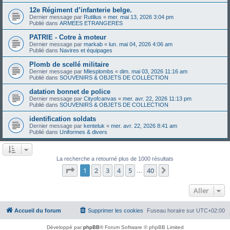
12e Régiment d’infanterie belge.
Dernier message par
Rutilius
«
mer. mai 13, 2026 3:04 pm
Publié dans
ARMEES ETRANGERES
PATRIE - Cotre à moteur
Dernier message par
markab
«
lun. mai 04, 2026 4:06 am
Publié dans
Navires et équipages
Plomb de scellé militaire
Dernier message par
Mlesplombs
«
dim. mai 03, 2026 11:16 am
Publié dans
SOUVENIRS & OBJETS DE COLLECTION
datation bonnet de police
Dernier message par
Cityofcanvas
«
mer. avr. 22, 2026 11:13 pm
Publié dans
SOUVENIRS & OBJETS DE COLLECTION
identification soldats
Dernier message par
kenteluk
«
mer. avr. 22, 2026 8:41 am
Publié dans
Uniformes & divers
La recherche a retourné plus de 1000 résultats
Page
1
sur
40
1
2
3
4
5
40
Suivant
…
Aller
Accueil du forum
Supprimer les cookies
Fuseau horaire sur
UTC+02:00
Développé par
phpBB
® Forum Software © phpBB Limited