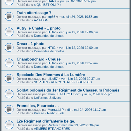
Dernier message par
DARK
«
jeu. juil. 02, 2026 5:37 pm
Publié dans
« QUI EST QUI ? »
Train atterrissage ?
Dernier message par
jcp66
«
mer. juin 24, 2026 10:58 am
Publié dans
AVIATION
Autry le Chatel - 1 photo
Dernier message par
HT62
«
ven. juin 12, 2026 12:06 pm
Publié dans
Demandes de photos
Dreux - 1 photo
Dernier message par
HT62
«
ven. juin 12, 2026 12:00 pm
Publié dans
Demandes de photos
Chambonchard - Creuse
Dernier message par
HT62
«
ven. juin 12, 2026 11:57 am
Publié dans
Demandes de photos
Spectacle Des Flammes à La Lumière
Dernier message par
bijou57
«
ven. juin 12, 2026 10:37 am
Publié dans
SORTIES - RENCONTRES - BOURSES
Soldat polonais du 1er Régiment de Chasseurs Polonais
Dernier message par
Yann LE FLOC'H
«
dim. juin 07, 2026 9:25 pm
Publié dans
Uniformes & divers
Fromelles, Fleurbaix ...
Dernier message par
Mercadal P
«
dim. mai 24, 2026 11:17 am
Publié dans
Presse - Radio - Télé
12e Régiment d’infanterie belge.
Dernier message par
Rutilius
«
mer. mai 13, 2026 3:04 pm
Publié dans
ARMEES ETRANGERES