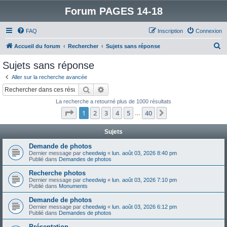
Forum PAGES 14-18
FAQ
Inscription
Connexion
R
Accueil du forum
Rechercher
Sujets sans réponse
e
Sujets sans réponse
c
Aller sur la recherche avancée
h
Rechercher
Recherche avancée
e
La recherche a retourné plus de 1000 résultats
r
Page
1
sur
40
1
2
3
4
5
40
Suivant
…
c
h
Sujets
e
Demande de photos
Dernier message par
cheedwig
«
lun. août 03, 2026 8:40 pm
r
Publié dans
Demandes de photos
Recherche photos
Dernier message par
cheedwig
«
lun. août 03, 2026 7:10 pm
Publié dans
Monuments
Demande de photos
Dernier message par
cheedwig
«
lun. août 03, 2026 6:12 pm
Publié dans
Demandes de photos
Présentation