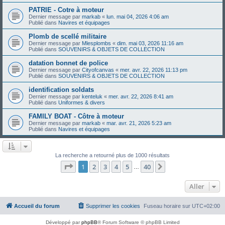
PATRIE - Cotre à moteur
Dernier message par
markab
«
lun. mai 04, 2026 4:06 am
Publié dans
Navires et équipages
Plomb de scellé militaire
Dernier message par
Mlesplombs
«
dim. mai 03, 2026 11:16 am
Publié dans
SOUVENIRS & OBJETS DE COLLECTION
datation bonnet de police
Dernier message par
Cityofcanvas
«
mer. avr. 22, 2026 11:13 pm
Publié dans
SOUVENIRS & OBJETS DE COLLECTION
identification soldats
Dernier message par
kenteluk
«
mer. avr. 22, 2026 8:41 am
Publié dans
Uniformes & divers
FAMILY BOAT - Côtre à moteur
Dernier message par
markab
«
mar. avr. 21, 2026 5:23 am
Publié dans
Navires et équipages
La recherche a retourné plus de 1000 résultats
Page
1
sur
40
1
2
3
4
5
40
Suivant
…
Aller
Accueil du forum
Supprimer les cookies
Fuseau horaire sur
UTC+02:00
Développé par
phpBB
® Forum Software © phpBB Limited