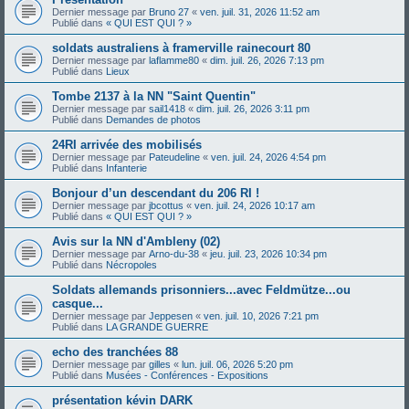
Dernier message par
Bruno 27
«
ven. juil. 31, 2026 11:52 am
Publié dans
« QUI EST QUI ? »
soldats australiens à framerville rainecourt 80
Dernier message par
laflamme80
«
dim. juil. 26, 2026 7:13 pm
Publié dans
Lieux
Tombe 2137 à la NN "Saint Quentin"
Dernier message par
sail1418
«
dim. juil. 26, 2026 3:11 pm
Publié dans
Demandes de photos
24RI arrivée des mobilisés
Dernier message par
Pateudeline
«
ven. juil. 24, 2026 4:54 pm
Publié dans
Infanterie
Bonjour d’un descendant du 206 RI !
Dernier message par
jbcottus
«
ven. juil. 24, 2026 10:17 am
Publié dans
« QUI EST QUI ? »
Avis sur la NN d'Ambleny (02)
Dernier message par
Arno-du-38
«
jeu. juil. 23, 2026 10:34 pm
Publié dans
Nécropoles
Soldats allemands prisonniers...avec Feldmütze...ou
casque...
Dernier message par
Jeppesen
«
ven. juil. 10, 2026 7:21 pm
Publié dans
LA GRANDE GUERRE
echo des tranchées 88
Dernier message par
gilles
«
lun. juil. 06, 2026 5:20 pm
Publié dans
Musées - Conférences - Expositions
présentation kévin DARK