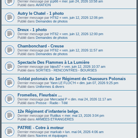
Dernier message par
jcp66
«
mer. juin 24, 2026 10:58 am
Publié dans
AVIATION
Autry le Chatel - 1 photo
Dernier message par
HT62
«
ven. juin 12, 2026 12:06 pm
Publié dans
Demandes de photos
Dreux - 1 photo
Dernier message par
HT62
«
ven. juin 12, 2026 12:00 pm
Publié dans
Demandes de photos
Chambonchard - Creuse
Dernier message par
HT62
«
ven. juin 12, 2026 11:57 am
Publié dans
Demandes de photos
Spectacle Des Flammes à La Lumière
Dernier message par
bijou57
«
ven. juin 12, 2026 10:37 am
Publié dans
SORTIES - RENCONTRES - BOURSES
Soldat polonais du 1er Régiment de Chasseurs Polonais
Dernier message par
Yann LE FLOC'H
«
dim. juin 07, 2026 9:25 pm
Publié dans
Uniformes & divers
Fromelles, Fleurbaix ...
Dernier message par
Mercadal P
«
dim. mai 24, 2026 11:17 am
Publié dans
Presse - Radio - Télé
12e Régiment d’infanterie belge.
Dernier message par
Rutilius
«
mer. mai 13, 2026 3:04 pm
Publié dans
ARMEES ETRANGERES
PATRIE - Cotre à moteur
Dernier message par
markab
«
lun. mai 04, 2026 4:06 am
Publié dans
Navires et équipages