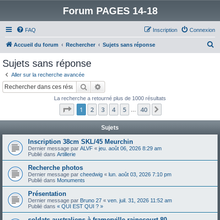
Forum PAGES 14-18
FAQ
Inscription
Connexion
R
Accueil du forum
Rechercher
Sujets sans réponse
e
Sujets sans réponse
c
Aller sur la recherche avancée
h
Rechercher
Recherche avancée
e
La recherche a retourné plus de 1000 résultats
r
Page
1
sur
40
1
2
3
4
5
40
Suivant
…
c
h
Sujets
e
Inscription 38cm SKL/45 Meurchin
Dernier message par
ALVF
«
jeu. août 06, 2026 8:29 am
r
Publié dans
Artillerie
Recherche photos
Dernier message par
cheedwig
«
lun. août 03, 2026 7:10 pm
Publié dans
Monuments
Présentation
Dernier message par
Bruno 27
«
ven. juil. 31, 2026 11:52 am
Publié dans
« QUI EST QUI ? »
soldats australiens à framerville rainecourt 80