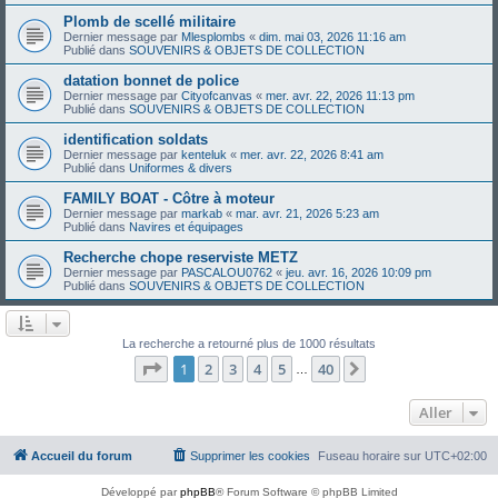
Plomb de scellé militaire
Dernier message par
Mlesplombs
«
dim. mai 03, 2026 11:16 am
Publié dans
SOUVENIRS & OBJETS DE COLLECTION
datation bonnet de police
Dernier message par
Cityofcanvas
«
mer. avr. 22, 2026 11:13 pm
Publié dans
SOUVENIRS & OBJETS DE COLLECTION
identification soldats
Dernier message par
kenteluk
«
mer. avr. 22, 2026 8:41 am
Publié dans
Uniformes & divers
FAMILY BOAT - Côtre à moteur
Dernier message par
markab
«
mar. avr. 21, 2026 5:23 am
Publié dans
Navires et équipages
Recherche chope reserviste METZ
Dernier message par
PASCALOU0762
«
jeu. avr. 16, 2026 10:09 pm
Publié dans
SOUVENIRS & OBJETS DE COLLECTION
La recherche a retourné plus de 1000 résultats
Page
1
sur
40
1
2
3
4
5
40
Suivant
…
Aller
Accueil du forum
Supprimer les cookies
Fuseau horaire sur
UTC+02:00
Développé par
phpBB
® Forum Software © phpBB Limited