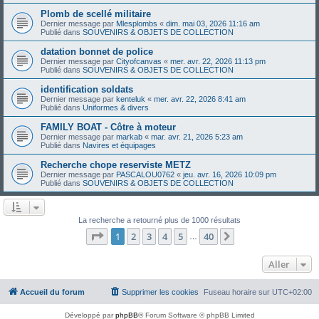
Plomb de scellé militaire
Dernier message par
Mlesplombs
«
dim. mai 03, 2026 11:16 am
Publié dans
SOUVENIRS & OBJETS DE COLLECTION
datation bonnet de police
Dernier message par
Cityofcanvas
«
mer. avr. 22, 2026 11:13 pm
Publié dans
SOUVENIRS & OBJETS DE COLLECTION
identification soldats
Dernier message par
kenteluk
«
mer. avr. 22, 2026 8:41 am
Publié dans
Uniformes & divers
FAMILY BOAT - Côtre à moteur
Dernier message par
markab
«
mar. avr. 21, 2026 5:23 am
Publié dans
Navires et équipages
Recherche chope reserviste METZ
Dernier message par
PASCALOU0762
«
jeu. avr. 16, 2026 10:09 pm
Publié dans
SOUVENIRS & OBJETS DE COLLECTION
La recherche a retourné plus de 1000 résultats
Page
1
sur
40
1
2
3
4
5
40
Suivant
…
Aller
Accueil du forum
Supprimer les cookies
Fuseau horaire sur
UTC+02:00
Développé par
phpBB
® Forum Software © phpBB Limited