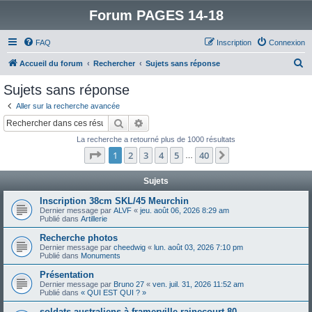
Forum PAGES 14-18
FAQ
Inscription
Connexion
R
Accueil du forum
Rechercher
Sujets sans réponse
e
Sujets sans réponse
c
Aller sur la recherche avancée
h
Rechercher
Recherche avancée
e
La recherche a retourné plus de 1000 résultats
r
Page
1
sur
40
1
2
3
4
5
40
Suivant
…
c
h
Sujets
e
Inscription 38cm SKL/45 Meurchin
Dernier message par
ALVF
«
jeu. août 06, 2026 8:29 am
r
Publié dans
Artillerie
Recherche photos
Dernier message par
cheedwig
«
lun. août 03, 2026 7:10 pm
Publié dans
Monuments
Présentation
Dernier message par
Bruno 27
«
ven. juil. 31, 2026 11:52 am
Publié dans
« QUI EST QUI ? »
soldats australiens à framerville rainecourt 80