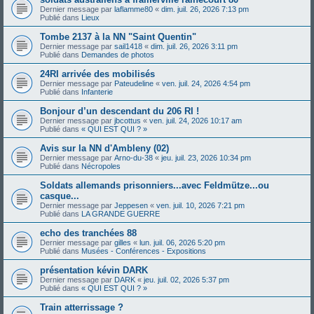
Dernier message par
laflamme80
«
dim. juil. 26, 2026 7:13 pm
Publié dans
Lieux
Tombe 2137 à la NN "Saint Quentin"
Dernier message par
sail1418
«
dim. juil. 26, 2026 3:11 pm
Publié dans
Demandes de photos
24RI arrivée des mobilisés
Dernier message par
Pateudeline
«
ven. juil. 24, 2026 4:54 pm
Publié dans
Infanterie
Bonjour d’un descendant du 206 RI !
Dernier message par
jbcottus
«
ven. juil. 24, 2026 10:17 am
Publié dans
« QUI EST QUI ? »
Avis sur la NN d'Ambleny (02)
Dernier message par
Arno-du-38
«
jeu. juil. 23, 2026 10:34 pm
Publié dans
Nécropoles
Soldats allemands prisonniers...avec Feldmütze...ou
casque...
Dernier message par
Jeppesen
«
ven. juil. 10, 2026 7:21 pm
Publié dans
LA GRANDE GUERRE
echo des tranchées 88
Dernier message par
gilles
«
lun. juil. 06, 2026 5:20 pm
Publié dans
Musées - Conférences - Expositions
présentation kévin DARK
Dernier message par
DARK
«
jeu. juil. 02, 2026 5:37 pm
Publié dans
« QUI EST QUI ? »
Train atterrissage ?