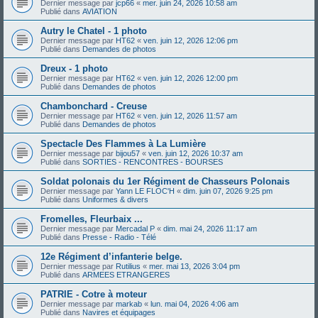
Dernier message par
jcp66
«
mer. juin 24, 2026 10:58 am
Publié dans
AVIATION
Autry le Chatel - 1 photo
Dernier message par
HT62
«
ven. juin 12, 2026 12:06 pm
Publié dans
Demandes de photos
Dreux - 1 photo
Dernier message par
HT62
«
ven. juin 12, 2026 12:00 pm
Publié dans
Demandes de photos
Chambonchard - Creuse
Dernier message par
HT62
«
ven. juin 12, 2026 11:57 am
Publié dans
Demandes de photos
Spectacle Des Flammes à La Lumière
Dernier message par
bijou57
«
ven. juin 12, 2026 10:37 am
Publié dans
SORTIES - RENCONTRES - BOURSES
Soldat polonais du 1er Régiment de Chasseurs Polonais
Dernier message par
Yann LE FLOC'H
«
dim. juin 07, 2026 9:25 pm
Publié dans
Uniformes & divers
Fromelles, Fleurbaix ...
Dernier message par
Mercadal P
«
dim. mai 24, 2026 11:17 am
Publié dans
Presse - Radio - Télé
12e Régiment d’infanterie belge.
Dernier message par
Rutilius
«
mer. mai 13, 2026 3:04 pm
Publié dans
ARMEES ETRANGERES
PATRIE - Cotre à moteur
Dernier message par
markab
«
lun. mai 04, 2026 4:06 am
Publié dans
Navires et équipages