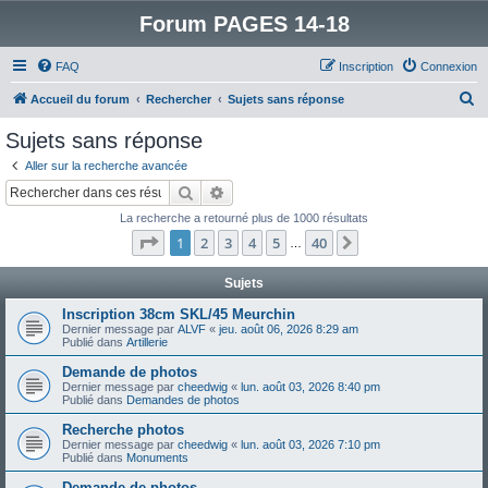
Forum PAGES 14-18
FAQ
Inscription
Connexion
R
Accueil du forum
Rechercher
Sujets sans réponse
e
Sujets sans réponse
c
Aller sur la recherche avancée
h
Rechercher
Recherche avancée
e
La recherche a retourné plus de 1000 résultats
r
Page
1
sur
40
1
2
3
4
5
40
Suivant
…
c
h
Sujets
e
Inscription 38cm SKL/45 Meurchin
Dernier message par
ALVF
«
jeu. août 06, 2026 8:29 am
r
Publié dans
Artillerie
Demande de photos
Dernier message par
cheedwig
«
lun. août 03, 2026 8:40 pm
Publié dans
Demandes de photos
Recherche photos
Dernier message par
cheedwig
«
lun. août 03, 2026 7:10 pm
Publié dans
Monuments
Demande de photos