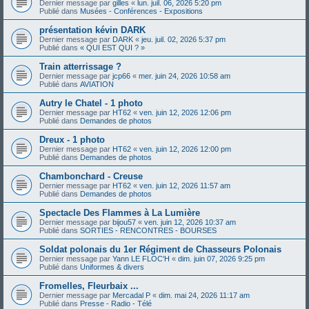
Dernier message par
gilles
«
lun. juil. 06, 2026 5:20 pm
Publié dans
Musées - Conférences - Expositions
présentation kévin DARK
Dernier message par
DARK
«
jeu. juil. 02, 2026 5:37 pm
Publié dans
« QUI EST QUI ? »
Train atterrissage ?
Dernier message par
jcp66
«
mer. juin 24, 2026 10:58 am
Publié dans
AVIATION
Autry le Chatel - 1 photo
Dernier message par
HT62
«
ven. juin 12, 2026 12:06 pm
Publié dans
Demandes de photos
Dreux - 1 photo
Dernier message par
HT62
«
ven. juin 12, 2026 12:00 pm
Publié dans
Demandes de photos
Chambonchard - Creuse
Dernier message par
HT62
«
ven. juin 12, 2026 11:57 am
Publié dans
Demandes de photos
Spectacle Des Flammes à La Lumière
Dernier message par
bijou57
«
ven. juin 12, 2026 10:37 am
Publié dans
SORTIES - RENCONTRES - BOURSES
Soldat polonais du 1er Régiment de Chasseurs Polonais
Dernier message par
Yann LE FLOC'H
«
dim. juin 07, 2026 9:25 pm
Publié dans
Uniformes & divers
Fromelles, Fleurbaix ...
Dernier message par
Mercadal P
«
dim. mai 24, 2026 11:17 am
Publié dans
Presse - Radio - Télé