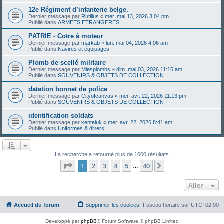
12e Régiment d’infanterie belge.
Dernier message par
Rutilius
«
mer. mai 13, 2026 3:04 pm
Publié dans
ARMEES ETRANGERES
PATRIE - Cotre à moteur
Dernier message par
markab
«
lun. mai 04, 2026 4:06 am
Publié dans
Navires et équipages
Plomb de scellé militaire
Dernier message par
Mlesplombs
«
dim. mai 03, 2026 11:16 am
Publié dans
SOUVENIRS & OBJETS DE COLLECTION
datation bonnet de police
Dernier message par
Cityofcanvas
«
mer. avr. 22, 2026 11:13 pm
Publié dans
SOUVENIRS & OBJETS DE COLLECTION
identification soldats
Dernier message par
kenteluk
«
mer. avr. 22, 2026 8:41 am
Publié dans
Uniformes & divers
La recherche a retourné plus de 1000 résultats
Page
1
sur
40
1
2
3
4
5
40
Suivant
…
Aller
Accueil du forum
Supprimer les cookies
Fuseau horaire sur
UTC+02:00
Développé par
phpBB
® Forum Software © phpBB Limited