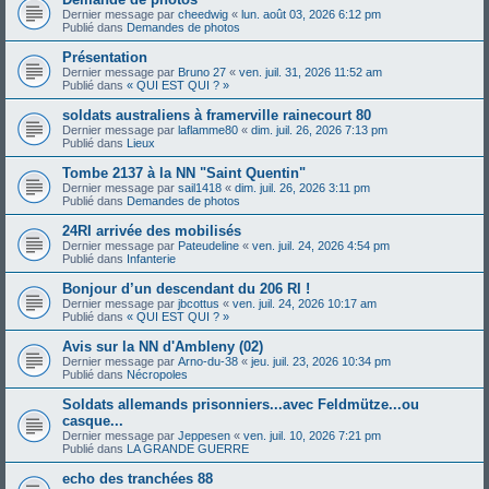
Dernier message par
cheedwig
«
lun. août 03, 2026 6:12 pm
Publié dans
Demandes de photos
Présentation
Dernier message par
Bruno 27
«
ven. juil. 31, 2026 11:52 am
Publié dans
« QUI EST QUI ? »
soldats australiens à framerville rainecourt 80
Dernier message par
laflamme80
«
dim. juil. 26, 2026 7:13 pm
Publié dans
Lieux
Tombe 2137 à la NN "Saint Quentin"
Dernier message par
sail1418
«
dim. juil. 26, 2026 3:11 pm
Publié dans
Demandes de photos
24RI arrivée des mobilisés
Dernier message par
Pateudeline
«
ven. juil. 24, 2026 4:54 pm
Publié dans
Infanterie
Bonjour d’un descendant du 206 RI !
Dernier message par
jbcottus
«
ven. juil. 24, 2026 10:17 am
Publié dans
« QUI EST QUI ? »
Avis sur la NN d'Ambleny (02)
Dernier message par
Arno-du-38
«
jeu. juil. 23, 2026 10:34 pm
Publié dans
Nécropoles
Soldats allemands prisonniers...avec Feldmütze...ou
casque...
Dernier message par
Jeppesen
«
ven. juil. 10, 2026 7:21 pm
Publié dans
LA GRANDE GUERRE
echo des tranchées 88