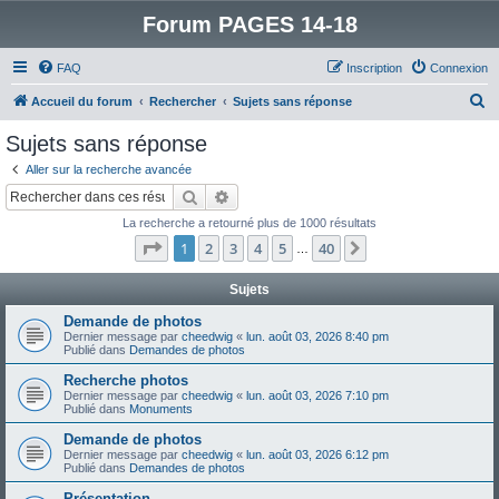
Forum PAGES 14-18
FAQ
Inscription
Connexion
R
Accueil du forum
Rechercher
Sujets sans réponse
e
Sujets sans réponse
c
Aller sur la recherche avancée
h
Rechercher
Recherche avancée
e
La recherche a retourné plus de 1000 résultats
r
Page
1
sur
40
1
2
3
4
5
40
Suivant
…
c
h
Sujets
e
Demande de photos
Dernier message par
cheedwig
«
lun. août 03, 2026 8:40 pm
r
Publié dans
Demandes de photos
Recherche photos
Dernier message par
cheedwig
«
lun. août 03, 2026 7:10 pm
Publié dans
Monuments
Demande de photos
Dernier message par
cheedwig
«
lun. août 03, 2026 6:12 pm
Publié dans
Demandes de photos
Présentation