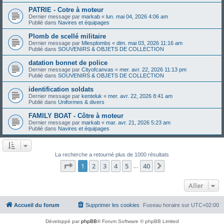
PATRIE - Cotre à moteur
Dernier message par
markab
«
lun. mai 04, 2026 4:06 am
Publié dans
Navires et équipages
Plomb de scellé militaire
Dernier message par
Mlesplombs
«
dim. mai 03, 2026 11:16 am
Publié dans
SOUVENIRS & OBJETS DE COLLECTION
datation bonnet de police
Dernier message par
Cityofcanvas
«
mer. avr. 22, 2026 11:13 pm
Publié dans
SOUVENIRS & OBJETS DE COLLECTION
identification soldats
Dernier message par
kenteluk
«
mer. avr. 22, 2026 8:41 am
Publié dans
Uniformes & divers
FAMILY BOAT - Côtre à moteur
Dernier message par
markab
«
mar. avr. 21, 2026 5:23 am
Publié dans
Navires et équipages
La recherche a retourné plus de 1000 résultats
Page
1
sur
40
1
2
3
4
5
40
Suivant
…
Aller
Accueil du forum
Supprimer les cookies
Fuseau horaire sur
UTC+02:00
Développé par
phpBB
® Forum Software © phpBB Limited