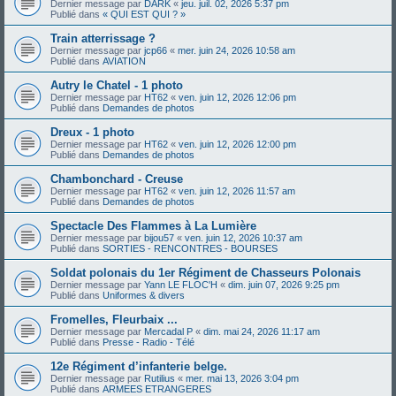
Dernier message par
DARK
«
jeu. juil. 02, 2026 5:37 pm
Publié dans
« QUI EST QUI ? »
Train atterrissage ?
Dernier message par
jcp66
«
mer. juin 24, 2026 10:58 am
Publié dans
AVIATION
Autry le Chatel - 1 photo
Dernier message par
HT62
«
ven. juin 12, 2026 12:06 pm
Publié dans
Demandes de photos
Dreux - 1 photo
Dernier message par
HT62
«
ven. juin 12, 2026 12:00 pm
Publié dans
Demandes de photos
Chambonchard - Creuse
Dernier message par
HT62
«
ven. juin 12, 2026 11:57 am
Publié dans
Demandes de photos
Spectacle Des Flammes à La Lumière
Dernier message par
bijou57
«
ven. juin 12, 2026 10:37 am
Publié dans
SORTIES - RENCONTRES - BOURSES
Soldat polonais du 1er Régiment de Chasseurs Polonais
Dernier message par
Yann LE FLOC'H
«
dim. juin 07, 2026 9:25 pm
Publié dans
Uniformes & divers
Fromelles, Fleurbaix ...
Dernier message par
Mercadal P
«
dim. mai 24, 2026 11:17 am
Publié dans
Presse - Radio - Télé
12e Régiment d’infanterie belge.
Dernier message par
Rutilius
«
mer. mai 13, 2026 3:04 pm
Publié dans
ARMEES ETRANGERES