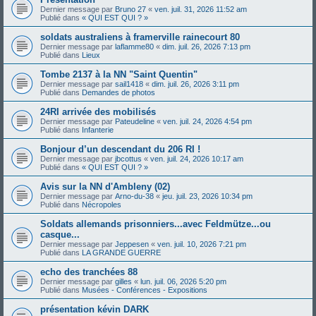
Dernier message par
Bruno 27
«
ven. juil. 31, 2026 11:52 am
Publié dans
« QUI EST QUI ? »
soldats australiens à framerville rainecourt 80
Dernier message par
laflamme80
«
dim. juil. 26, 2026 7:13 pm
Publié dans
Lieux
Tombe 2137 à la NN "Saint Quentin"
Dernier message par
sail1418
«
dim. juil. 26, 2026 3:11 pm
Publié dans
Demandes de photos
24RI arrivée des mobilisés
Dernier message par
Pateudeline
«
ven. juil. 24, 2026 4:54 pm
Publié dans
Infanterie
Bonjour d’un descendant du 206 RI !
Dernier message par
jbcottus
«
ven. juil. 24, 2026 10:17 am
Publié dans
« QUI EST QUI ? »
Avis sur la NN d'Ambleny (02)
Dernier message par
Arno-du-38
«
jeu. juil. 23, 2026 10:34 pm
Publié dans
Nécropoles
Soldats allemands prisonniers...avec Feldmütze...ou
casque...
Dernier message par
Jeppesen
«
ven. juil. 10, 2026 7:21 pm
Publié dans
LA GRANDE GUERRE
echo des tranchées 88
Dernier message par
gilles
«
lun. juil. 06, 2026 5:20 pm
Publié dans
Musées - Conférences - Expositions
présentation kévin DARK