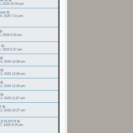
du-38
 23, 2026 10:34 pm
esen
 10, 2026 7:21 pm
 06, 2026 5:20 pm
K
 02, 2026 5:37 pm
 24, 2026 10:58 am
 12, 2026 12:06 pm
 12, 2026 12:00 pm
 12, 2026 11:57 am
57
 12, 2026 10:37 am
 LE FLOC'H
 07, 2026 9:25 pm