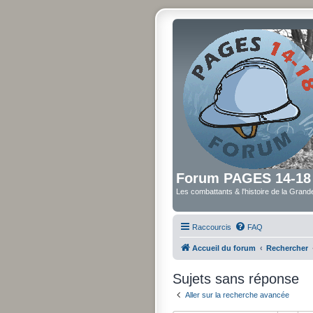
Forum PAGES 14-18
Les combattants & l'histoire de la Gran
Raccourcis
FAQ
Accueil du forum
Rechercher
Sujets sans réponse
Aller sur la recherche avancée