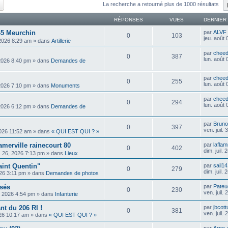
ercher
Recherche avancée
La recherche a retourné plus de 1000 résultats
RÉPONSES
VUES
DERNIER
45 Meurchin
par
ALVF
0
103
jeu. août
 2026 8:29 am
» dans
Artillerie
par
cheed
0
387
lun. août
 2026 8:40 pm
» dans
Demandes de
par
cheed
0
255
lun. août
 2026 7:10 pm
» dans
Monuments
par
cheed
0
294
lun. août
 2026 6:12 pm
» dans
Demandes de
par
Bruno
0
397
ven. juil.
 2026 11:52 am
» dans
« QUI EST QUI ? »
ramerville rainecourt 80
par
lafla
0
402
dim. juil.
il. 26, 2026 7:13 pm
» dans
Lieux
aint Quentin"
par
sail1
0
279
dim. juil.
2026 3:11 pm
» dans
Demandes de photos
isés
par
Pateu
0
230
ven. juil.
4, 2026 4:54 pm
» dans
Infanterie
t du 206 RI !
par
jbcott
0
381
ven. juil.
2026 10:17 am
» dans
« QUI EST QUI ? »