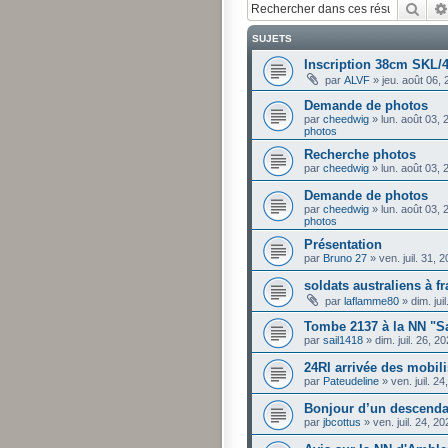
Rech
SUJETS
Inscription 38cm SKL/
par
ALVF
»
jeu. août 06,
Demande de photos
par
cheedwig
»
lun. août 03,
photos
Recherche photos
par
cheedwig
»
lun. août 03,
Demande de photos
par
cheedwig
»
lun. août 03,
photos
Présentation
par
Bruno 27
»
ven. juil. 31,
soldats australiens à f
par
laflamme80
»
dim. ju
Tombe 2137 à la NN "S
par
sail1418
»
dim. juil. 26, 
24RI arrivée des mobil
par
Pateudeline
»
ven. juil. 2
Bonjour d’un descendan
par
jbcottus
»
ven. juil. 24, 