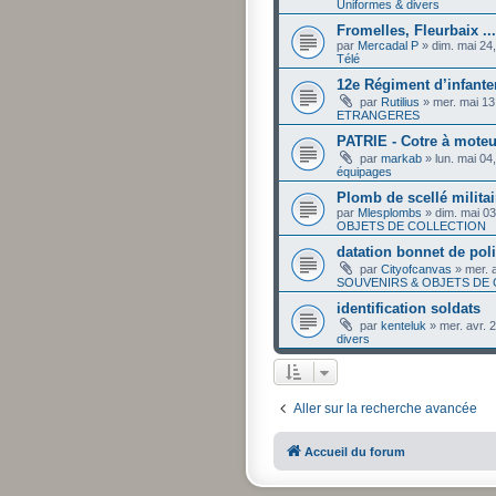
Uniformes & divers
Fromelles, Fleurbaix ...
par
Mercadal P
»
dim. mai 24
Télé
12e Régiment d’infanter
par
Rutilius
»
mer. mai 13
ETRANGERES
PATRIE - Cotre à moteu
par
markab
»
lun. mai 04
équipages
Plomb de scellé militai
par
Mlesplombs
»
dim. mai 0
OBJETS DE COLLECTION
datation bonnet de pol
par
Cityofcanvas
»
mer. 
SOUVENIRS & OBJETS DE
identification soldats
par
kenteluk
»
mer. avr. 
divers
Aller sur la recherche avancée
Accueil du forum