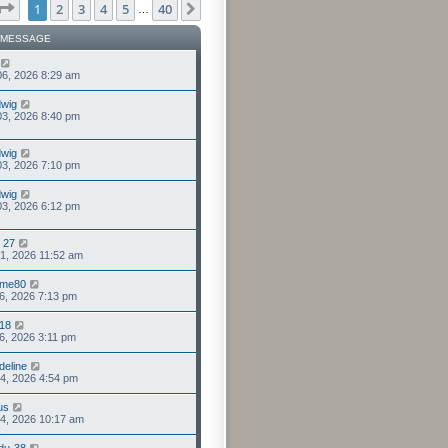
Page
1
sur
40
1
2
3
4
5
40
Suivant
…
 MESSAGE
 06, 2026 8:29 am
wig
 03, 2026 8:40 pm
wig
 03, 2026 7:10 pm
wig
 03, 2026 6:12 pm
 27
 31, 2026 11:52 am
mme80
 26, 2026 7:13 pm
418
 26, 2026 3:11 pm
deline
 24, 2026 4:54 pm
us
 24, 2026 10:17 am