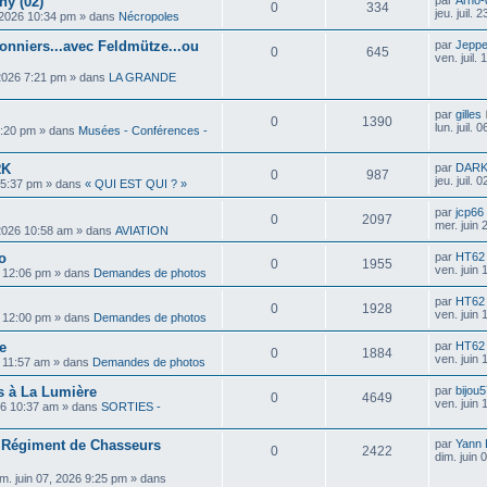
ny (02)
par
Arno-
0
334
jeu. juil.
3, 2026 10:34 pm
» dans
Nécropoles
onniers...avec Feldmütze...ou
par
Jepp
0
645
ven. juil.
, 2026 7:21 pm
» dans
LA GRANDE
par
gilles
0
1390
lun. juil.
 5:20 pm
» dans
Musées - Conférences -
RK
par
DAR
0
987
jeu. juil.
6 5:37 pm
» dans
« QUI EST QUI ? »
par
jcp66
0
2097
mer. juin
 2026 10:58 am
» dans
AVIATION
o
par
HT62
0
1955
ven. juin
6 12:06 pm
» dans
Demandes de photos
par
HT62
0
1928
ven. juin
6 12:00 pm
» dans
Demandes de photos
e
par
HT62
0
1884
ven. juin
6 11:57 am
» dans
Demandes de photos
 à La Lumière
par
bijou
0
4649
ven. juin
26 10:37 am
» dans
SORTIES -
r Régiment de Chasseurs
par
Yann
0
2422
dim. juin
im. juin 07, 2026 9:25 pm
» dans