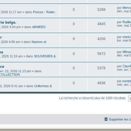
par
Merca
0
5288
dim. mai 
, 2026 11:17 am
» dans
Presse - Radio -
ie belge.
par
Rutili
0
4845
mer. mai 
, 2026 3:04 pm
» dans
ARMEES
r
par
mark
0
4206
lun. mai 
, 2026 4:06 am
» dans
Navires et
re
par
Mlesp
0
5672
dim. mai 
3, 2026 11:16 am
» dans
SOUVENIRS &
ice
par
Cityo
0
5378
mer. avr.
avr. 22, 2026 11:13 pm
» dans
 COLLECTION
par
kente
0
4836
mer. avr.
22, 2026 8:41 am
» dans
Uniformes &
La recherche a retourné plus de 1000 résultats
Supprimer les 