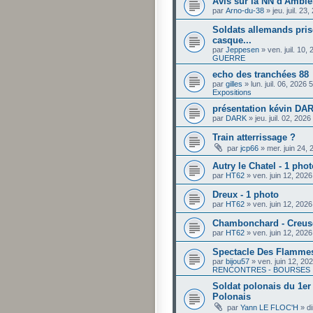
Avis sur la NN d'Amble
par
Arno-du-38
»
jeu. juil. 2
Soldats allemands pris
casque...
par
Jeppesen
»
ven. juil. 10
GUERRE
echo des tranchées 88
par
gilles
»
lun. juil. 06, 2026
Expositions
présentation kévin DA
par
DARK
»
jeu. juil. 02, 202
Train atterrissage ?
par
jcp66
»
mer. juin 24,
Autry le Chatel - 1 phot
par
HT62
»
ven. juin 12, 202
Dreux - 1 photo
par
HT62
»
ven. juin 12, 202
Chambonchard - Creus
par
HT62
»
ven. juin 12, 202
Spectacle Des Flammes
par
bijou57
»
ven. juin 12, 20
RENCONTRES - BOURSES
Soldat polonais du 1e
Polonais
par
Yann LE FLOC'H
»
d