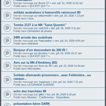
Dernier message par
Bruno 27
«
ven. juil. 31, 2026 11:52 am
Publié dans
« QUI EST QUI ? »
soldats australiens à framerville rainecourt 80
Dernier message par
laflamme80
«
dim. juil. 26, 2026 7:13 pm
Publié dans
Lieux
Tombe 2137 à la NN "Saint Quentin"
Dernier message par
sail1418
«
dim. juil. 26, 2026 3:11 pm
Publié dans
Demandes de photos
24RI arrivée des mobilisés
Dernier message par
Pateudeline
«
ven. juil. 24, 2026 4:54 pm
Publié dans
Infanterie
Bonjour d’un descendant du 206 RI !
Dernier message par
jbcottus
«
ven. juil. 24, 2026 10:17 am
Publié dans
« QUI EST QUI ? »
Avis sur la NN d'Ambleny (02)
Dernier message par
Arno-du-38
«
jeu. juil. 23, 2026 10:34 pm
Publié dans
Nécropoles
Soldats allemands prisonniers...avec Feldmütze...ou
casque...
Dernier message par
Jeppesen
«
ven. juil. 10, 2026 7:21 pm
Publié dans
LA GRANDE GUERRE
echo des tranchées 88
Dernier message par
gilles
«
lun. juil. 06, 2026 5:20 pm
Publié dans
Musées - Conférences - Expositions
présentation kévin DARK