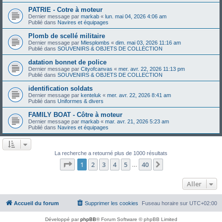
PATRIE - Cotre à moteur
Dernier message par
markab
«
lun. mai 04, 2026 4:06 am
Publié dans
Navires et équipages
Plomb de scellé militaire
Dernier message par
Mlesplombs
«
dim. mai 03, 2026 11:16 am
Publié dans
SOUVENIRS & OBJETS DE COLLECTION
datation bonnet de police
Dernier message par
Cityofcanvas
«
mer. avr. 22, 2026 11:13 pm
Publié dans
SOUVENIRS & OBJETS DE COLLECTION
identification soldats
Dernier message par
kenteluk
«
mer. avr. 22, 2026 8:41 am
Publié dans
Uniformes & divers
FAMILY BOAT - Côtre à moteur
Dernier message par
markab
«
mar. avr. 21, 2026 5:23 am
Publié dans
Navires et équipages
La recherche a retourné plus de 1000 résultats
Page
1
sur
40
1
2
3
4
5
40
Suivant
…
Aller
Accueil du forum
Supprimer les cookies
Fuseau horaire sur
UTC+02:00
Développé par
phpBB
® Forum Software © phpBB Limited