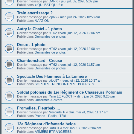
Dernier message par
DARK
«
jeu. juil. 02, 2026 5:37 pm
Publié dans
« QUI EST QUI ? »
Train atterrissage ?
Dernier message par
jcp66
«
mer. juin 24, 2026 10:58 am
Publié dans
AVIATION
Autry le Chatel - 1 photo
Dernier message par
HT62
«
ven. juin 12, 2026 12:06 pm
Publié dans
Demandes de photos
Dreux - 1 photo
Dernier message par
HT62
«
ven. juin 12, 2026 12:00 pm
Publié dans
Demandes de photos
Chambonchard - Creuse
Dernier message par
HT62
«
ven. juin 12, 2026 11:57 am
Publié dans
Demandes de photos
Spectacle Des Flammes à La Lumière
Dernier message par
bijou57
«
ven. juin 12, 2026 10:37 am
Publié dans
SORTIES - RENCONTRES - BOURSES
Soldat polonais du 1er Régiment de Chasseurs Polonais
Dernier message par
Yann LE FLOC'H
«
dim. juin 07, 2026 9:25 pm
Publié dans
Uniformes & divers
Fromelles, Fleurbaix ...
Dernier message par
Mercadal P
«
dim. mai 24, 2026 11:17 am
Publié dans
Presse - Radio - Télé
12e Régiment d’infanterie belge.
Dernier message par
Rutilius
«
mer. mai 13, 2026 3:04 pm
Publié dans
ARMEES ETRANGERES