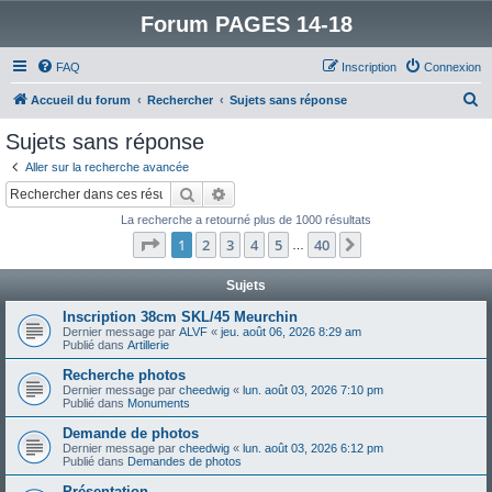
Forum PAGES 14-18
FAQ
Inscription
Connexion
R
Accueil du forum
Rechercher
Sujets sans réponse
e
Sujets sans réponse
c
Aller sur la recherche avancée
h
Rechercher
Recherche avancée
e
La recherche a retourné plus de 1000 résultats
r
Page
1
sur
40
1
2
3
4
5
40
Suivant
…
c
h
Sujets
e
Inscription 38cm SKL/45 Meurchin
Dernier message par
ALVF
«
jeu. août 06, 2026 8:29 am
r
Publié dans
Artillerie
Recherche photos
Dernier message par
cheedwig
«
lun. août 03, 2026 7:10 pm
Publié dans
Monuments
Demande de photos
Dernier message par
cheedwig
«
lun. août 03, 2026 6:12 pm
Publié dans
Demandes de photos
Présentation