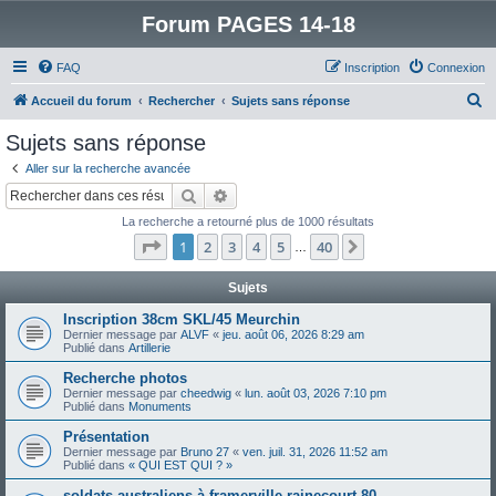
Forum PAGES 14-18
FAQ
Inscription
Connexion
R
Accueil du forum
Rechercher
Sujets sans réponse
e
Sujets sans réponse
c
Aller sur la recherche avancée
h
Rechercher
Recherche avancée
e
La recherche a retourné plus de 1000 résultats
r
Page
1
sur
40
1
2
3
4
5
40
Suivant
…
c
h
Sujets
e
Inscription 38cm SKL/45 Meurchin
Dernier message par
ALVF
«
jeu. août 06, 2026 8:29 am
r
Publié dans
Artillerie
Recherche photos
Dernier message par
cheedwig
«
lun. août 03, 2026 7:10 pm
Publié dans
Monuments
Présentation
Dernier message par
Bruno 27
«
ven. juil. 31, 2026 11:52 am
Publié dans
« QUI EST QUI ? »
soldats australiens à framerville rainecourt 80