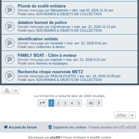
Plomb de scellé militaire
Dernier message par
Mlesplombs
«
dim. mai 03, 2026 11:16 am
Publié dans
SOUVENIRS & OBJETS DE COLLECTION
datation bonnet de police
Dernier message par
Cityofcanvas
«
mer. avr. 22, 2026 11:13 pm
Publié dans
SOUVENIRS & OBJETS DE COLLECTION
identification soldats
Dernier message par
kenteluk
«
mer. avr. 22, 2026 8:41 am
Publié dans
Uniformes & divers
FAMILY BOAT - Côtre à moteur
Dernier message par
markab
«
mar. avr. 21, 2026 5:23 am
Publié dans
Navires et équipages
Recherche chope reserviste METZ
Dernier message par
PASCALOU0762
«
jeu. avr. 16, 2026 10:09 pm
Publié dans
SOUVENIRS & OBJETS DE COLLECTION
La recherche a retourné plus de 1000 résultats
Page
1
sur
40
1
2
3
4
5
40
Suivant
…
Aller
Accueil du forum
Supprimer les cookies
Fuseau horaire sur
UTC+02:00
Développé par
phpBB
® Forum Software © phpBB Limited