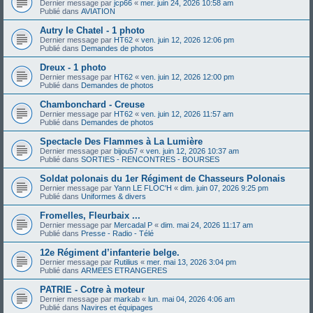
Dernier message par
jcp66
«
mer. juin 24, 2026 10:58 am
Publié dans
AVIATION
Autry le Chatel - 1 photo
Dernier message par
HT62
«
ven. juin 12, 2026 12:06 pm
Publié dans
Demandes de photos
Dreux - 1 photo
Dernier message par
HT62
«
ven. juin 12, 2026 12:00 pm
Publié dans
Demandes de photos
Chambonchard - Creuse
Dernier message par
HT62
«
ven. juin 12, 2026 11:57 am
Publié dans
Demandes de photos
Spectacle Des Flammes à La Lumière
Dernier message par
bijou57
«
ven. juin 12, 2026 10:37 am
Publié dans
SORTIES - RENCONTRES - BOURSES
Soldat polonais du 1er Régiment de Chasseurs Polonais
Dernier message par
Yann LE FLOC'H
«
dim. juin 07, 2026 9:25 pm
Publié dans
Uniformes & divers
Fromelles, Fleurbaix ...
Dernier message par
Mercadal P
«
dim. mai 24, 2026 11:17 am
Publié dans
Presse - Radio - Télé
12e Régiment d’infanterie belge.
Dernier message par
Rutilius
«
mer. mai 13, 2026 3:04 pm
Publié dans
ARMEES ETRANGERES
PATRIE - Cotre à moteur
Dernier message par
markab
«
lun. mai 04, 2026 4:06 am
Publié dans
Navires et équipages