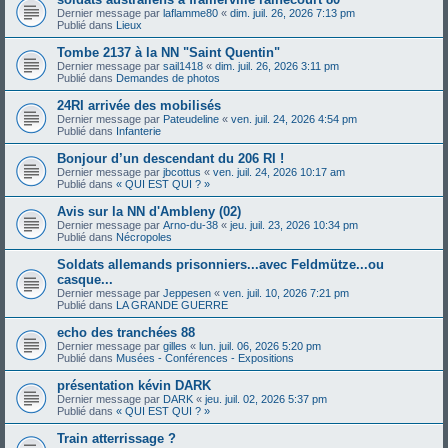
Dernier message par
laflamme80
«
dim. juil. 26, 2026 7:13 pm
Publié dans
Lieux
Tombe 2137 à la NN "Saint Quentin"
Dernier message par
sail1418
«
dim. juil. 26, 2026 3:11 pm
Publié dans
Demandes de photos
24RI arrivée des mobilisés
Dernier message par
Pateudeline
«
ven. juil. 24, 2026 4:54 pm
Publié dans
Infanterie
Bonjour d’un descendant du 206 RI !
Dernier message par
jbcottus
«
ven. juil. 24, 2026 10:17 am
Publié dans
« QUI EST QUI ? »
Avis sur la NN d'Ambleny (02)
Dernier message par
Arno-du-38
«
jeu. juil. 23, 2026 10:34 pm
Publié dans
Nécropoles
Soldats allemands prisonniers...avec Feldmütze...ou
casque...
Dernier message par
Jeppesen
«
ven. juil. 10, 2026 7:21 pm
Publié dans
LA GRANDE GUERRE
echo des tranchées 88
Dernier message par
gilles
«
lun. juil. 06, 2026 5:20 pm
Publié dans
Musées - Conférences - Expositions
présentation kévin DARK
Dernier message par
DARK
«
jeu. juil. 02, 2026 5:37 pm
Publié dans
« QUI EST QUI ? »
Train atterrissage ?