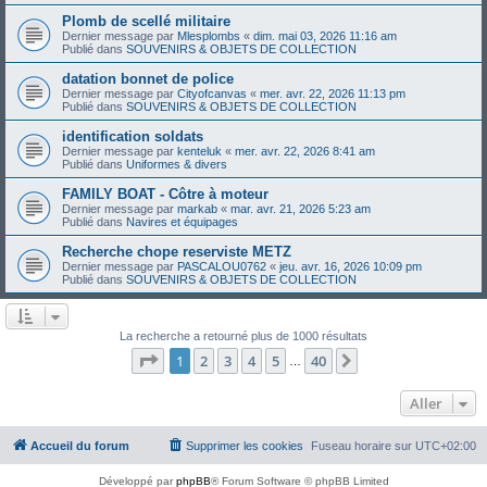
Plomb de scellé militaire
Dernier message par
Mlesplombs
«
dim. mai 03, 2026 11:16 am
Publié dans
SOUVENIRS & OBJETS DE COLLECTION
datation bonnet de police
Dernier message par
Cityofcanvas
«
mer. avr. 22, 2026 11:13 pm
Publié dans
SOUVENIRS & OBJETS DE COLLECTION
identification soldats
Dernier message par
kenteluk
«
mer. avr. 22, 2026 8:41 am
Publié dans
Uniformes & divers
FAMILY BOAT - Côtre à moteur
Dernier message par
markab
«
mar. avr. 21, 2026 5:23 am
Publié dans
Navires et équipages
Recherche chope reserviste METZ
Dernier message par
PASCALOU0762
«
jeu. avr. 16, 2026 10:09 pm
Publié dans
SOUVENIRS & OBJETS DE COLLECTION
La recherche a retourné plus de 1000 résultats
Page
1
sur
40
1
2
3
4
5
40
Suivant
…
Aller
Accueil du forum
Supprimer les cookies
Fuseau horaire sur
UTC+02:00
Développé par
phpBB
® Forum Software © phpBB Limited