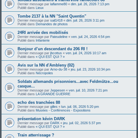
Dernier message par
laflamme80
«
dim. juil. 26, 2026 7:13 pm
Publié dans
Lieux
Tombe 2137 à la NN "Saint Quentin"
Dernier message par
sail1418
«
dim. juil. 26, 2026 3:11 pm
Publié dans
Demandes de photos
24RI arrivée des mobilisés
Dernier message par
Pateudeline
«
ven. juil. 24, 2026 4:54 pm
Publié dans
Infanterie
Bonjour d’un descendant du 206 RI !
Dernier message par
jbcottus
«
ven. juil. 24, 2026 10:17 am
Publié dans
« QUI EST QUI ? »
Avis sur la NN d'Ambleny (02)
Dernier message par
Arno-du-38
«
jeu. juil. 23, 2026 10:34 pm
Publié dans
Nécropoles
Soldats allemands prisonniers...avec Feldmütze...ou
casque...
Dernier message par
Jeppesen
«
ven. juil. 10, 2026 7:21 pm
Publié dans
LA GRANDE GUERRE
echo des tranchées 88
Dernier message par
gilles
«
lun. juil. 06, 2026 5:20 pm
Publié dans
Musées - Conférences - Expositions
présentation kévin DARK
Dernier message par
DARK
«
jeu. juil. 02, 2026 5:37 pm
Publié dans
« QUI EST QUI ? »
Train atterrissage ?