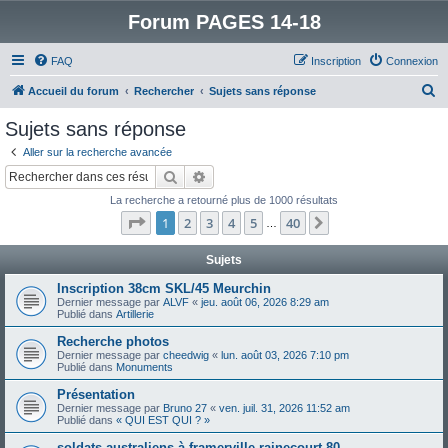
Forum PAGES 14-18
FAQ
Inscription
Connexion
R
Accueil du forum
Rechercher
Sujets sans réponse
e
Sujets sans réponse
c
Aller sur la recherche avancée
h
Rechercher
Recherche avancée
e
La recherche a retourné plus de 1000 résultats
r
Page
1
sur
40
1
2
3
4
5
40
Suivant
…
c
h
Sujets
e
Inscription 38cm SKL/45 Meurchin
Dernier message par
ALVF
«
jeu. août 06, 2026 8:29 am
r
Publié dans
Artillerie
Recherche photos
Dernier message par
cheedwig
«
lun. août 03, 2026 7:10 pm
Publié dans
Monuments
Présentation
Dernier message par
Bruno 27
«
ven. juil. 31, 2026 11:52 am
Publié dans
« QUI EST QUI ? »
soldats australiens à framerville rainecourt 80