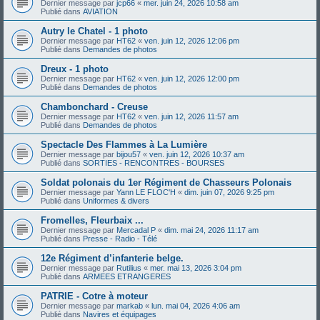
Dernier message par
jcp66
«
mer. juin 24, 2026 10:58 am
Publié dans
AVIATION
Autry le Chatel - 1 photo
Dernier message par
HT62
«
ven. juin 12, 2026 12:06 pm
Publié dans
Demandes de photos
Dreux - 1 photo
Dernier message par
HT62
«
ven. juin 12, 2026 12:00 pm
Publié dans
Demandes de photos
Chambonchard - Creuse
Dernier message par
HT62
«
ven. juin 12, 2026 11:57 am
Publié dans
Demandes de photos
Spectacle Des Flammes à La Lumière
Dernier message par
bijou57
«
ven. juin 12, 2026 10:37 am
Publié dans
SORTIES - RENCONTRES - BOURSES
Soldat polonais du 1er Régiment de Chasseurs Polonais
Dernier message par
Yann LE FLOC'H
«
dim. juin 07, 2026 9:25 pm
Publié dans
Uniformes & divers
Fromelles, Fleurbaix ...
Dernier message par
Mercadal P
«
dim. mai 24, 2026 11:17 am
Publié dans
Presse - Radio - Télé
12e Régiment d’infanterie belge.
Dernier message par
Rutilius
«
mer. mai 13, 2026 3:04 pm
Publié dans
ARMEES ETRANGERES
PATRIE - Cotre à moteur
Dernier message par
markab
«
lun. mai 04, 2026 4:06 am
Publié dans
Navires et équipages