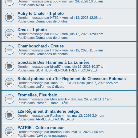
Dernier message par
jcp66
«
mer. juin 24, 2026 10:58 am
Publié dans
AVIATION
Autry le Chatel - 1 photo
Dernier message par
HT62
«
ven. juin 12, 2026 12:06 pm
Publié dans
Demandes de photos
Dreux - 1 photo
Dernier message par
HT62
«
ven. juin 12, 2026 12:00 pm
Publié dans
Demandes de photos
Chambonchard - Creuse
Dernier message par
HT62
«
ven. juin 12, 2026 11:57 am
Publié dans
Demandes de photos
Spectacle Des Flammes à La Lumière
Dernier message par
bijou57
«
ven. juin 12, 2026 10:37 am
Publié dans
SORTIES - RENCONTRES - BOURSES
Soldat polonais du 1er Régiment de Chasseurs Polonais
Dernier message par
Yann LE FLOC'H
«
dim. juin 07, 2026 9:25 pm
Publié dans
Uniformes & divers
Fromelles, Fleurbaix ...
Dernier message par
Mercadal P
«
dim. mai 24, 2026 11:17 am
Publié dans
Presse - Radio - Télé
12e Régiment d’infanterie belge.
Dernier message par
Rutilius
«
mer. mai 13, 2026 3:04 pm
Publié dans
ARMEES ETRANGERES
PATRIE - Cotre à moteur
Dernier message par
markab
«
lun. mai 04, 2026 4:06 am
Publié dans
Navires et équipages