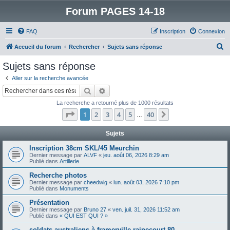
Forum PAGES 14-18
FAQ
Inscription
Connexion
R
Accueil du forum
Rechercher
Sujets sans réponse
e
Sujets sans réponse
c
Aller sur la recherche avancée
h
Rechercher
Recherche avancée
e
La recherche a retourné plus de 1000 résultats
r
Page
1
sur
40
1
2
3
4
5
40
Suivant
…
c
h
Sujets
e
Inscription 38cm SKL/45 Meurchin
Dernier message par
ALVF
«
jeu. août 06, 2026 8:29 am
r
Publié dans
Artillerie
Recherche photos
Dernier message par
cheedwig
«
lun. août 03, 2026 7:10 pm
Publié dans
Monuments
Présentation
Dernier message par
Bruno 27
«
ven. juil. 31, 2026 11:52 am
Publié dans
« QUI EST QUI ? »
soldats australiens à framerville rainecourt 80