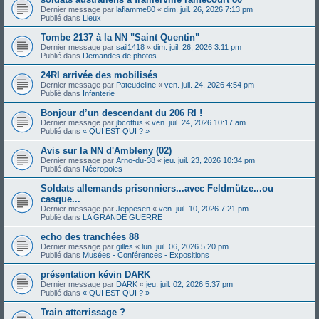
Dernier message par
laflamme80
«
dim. juil. 26, 2026 7:13 pm
Publié dans
Lieux
Tombe 2137 à la NN "Saint Quentin"
Dernier message par
sail1418
«
dim. juil. 26, 2026 3:11 pm
Publié dans
Demandes de photos
24RI arrivée des mobilisés
Dernier message par
Pateudeline
«
ven. juil. 24, 2026 4:54 pm
Publié dans
Infanterie
Bonjour d’un descendant du 206 RI !
Dernier message par
jbcottus
«
ven. juil. 24, 2026 10:17 am
Publié dans
« QUI EST QUI ? »
Avis sur la NN d'Ambleny (02)
Dernier message par
Arno-du-38
«
jeu. juil. 23, 2026 10:34 pm
Publié dans
Nécropoles
Soldats allemands prisonniers...avec Feldmütze...ou
casque...
Dernier message par
Jeppesen
«
ven. juil. 10, 2026 7:21 pm
Publié dans
LA GRANDE GUERRE
echo des tranchées 88
Dernier message par
gilles
«
lun. juil. 06, 2026 5:20 pm
Publié dans
Musées - Conférences - Expositions
présentation kévin DARK
Dernier message par
DARK
«
jeu. juil. 02, 2026 5:37 pm
Publié dans
« QUI EST QUI ? »
Train atterrissage ?