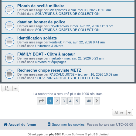
Plomb de scellé militaire
Dernier message par
Mlesplombs
«
dim. mai 03, 2026 11:16 am
Publié dans
SOUVENIRS & OBJETS DE COLLECTION
datation bonnet de police
Dernier message par
Cityofcanvas
«
mer. avr. 22, 2026 11:13 pm
Publié dans
SOUVENIRS & OBJETS DE COLLECTION
identification soldats
Dernier message par
kenteluk
«
mer. avr. 22, 2026 8:41 am
Publié dans
Uniformes & divers
FAMILY BOAT - Côtre à moteur
Dernier message par
markab
«
mar. avr. 21, 2026 5:23 am
Publié dans
Navires et équipages
Recherche chope reserviste METZ
Dernier message par
PASCALOU0762
«
jeu. avr. 16, 2026 10:09 pm
Publié dans
SOUVENIRS & OBJETS DE COLLECTION
La recherche a retourné plus de 1000 résultats
Page
1
sur
40
1
2
3
4
5
40
Suivant
…
Aller
Accueil du forum
Supprimer les cookies
Fuseau horaire sur
UTC+02:00
Développé par
phpBB
® Forum Software © phpBB Limited