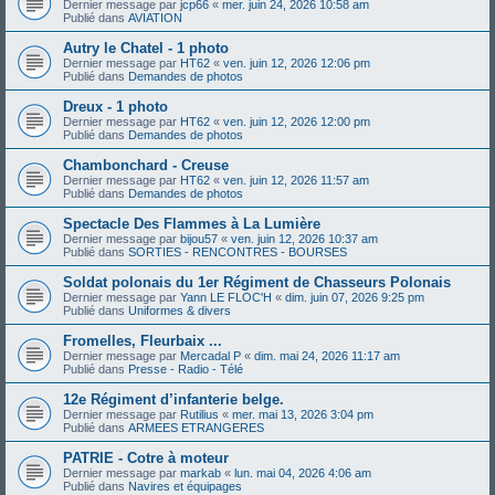
Dernier message par
jcp66
«
mer. juin 24, 2026 10:58 am
Publié dans
AVIATION
Autry le Chatel - 1 photo
Dernier message par
HT62
«
ven. juin 12, 2026 12:06 pm
Publié dans
Demandes de photos
Dreux - 1 photo
Dernier message par
HT62
«
ven. juin 12, 2026 12:00 pm
Publié dans
Demandes de photos
Chambonchard - Creuse
Dernier message par
HT62
«
ven. juin 12, 2026 11:57 am
Publié dans
Demandes de photos
Spectacle Des Flammes à La Lumière
Dernier message par
bijou57
«
ven. juin 12, 2026 10:37 am
Publié dans
SORTIES - RENCONTRES - BOURSES
Soldat polonais du 1er Régiment de Chasseurs Polonais
Dernier message par
Yann LE FLOC'H
«
dim. juin 07, 2026 9:25 pm
Publié dans
Uniformes & divers
Fromelles, Fleurbaix ...
Dernier message par
Mercadal P
«
dim. mai 24, 2026 11:17 am
Publié dans
Presse - Radio - Télé
12e Régiment d’infanterie belge.
Dernier message par
Rutilius
«
mer. mai 13, 2026 3:04 pm
Publié dans
ARMEES ETRANGERES
PATRIE - Cotre à moteur
Dernier message par
markab
«
lun. mai 04, 2026 4:06 am
Publié dans
Navires et équipages