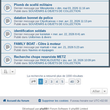
Plomb de scellé militaire
Dernier message par
Mlesplombs
«
dim. mai 03, 2026 11:16 am
Publié dans
SOUVENIRS & OBJETS DE COLLECTION
datation bonnet de police
Dernier message par
Cityofcanvas
«
mer. avr. 22, 2026 11:13 pm
Publié dans
SOUVENIRS & OBJETS DE COLLECTION
identification soldats
Dernier message par
kenteluk
«
mer. avr. 22, 2026 8:41 am
Publié dans
Uniformes & divers
FAMILY BOAT - Côtre à moteur
Dernier message par
markab
«
mar. avr. 21, 2026 5:23 am
Publié dans
Navires et équipages
Recherche chope reserviste METZ
Dernier message par
PASCALOU0762
«
jeu. avr. 16, 2026 10:09 pm
Publié dans
SOUVENIRS & OBJETS DE COLLECTION
La recherche a retourné plus de 1000 résultats
Page
1
sur
40
1
2
3
4
5
40
Suivant
…
Aller
Accueil du forum
Supprimer les cookies
Fuseau horaire sur
UTC+02:00
Développé par
phpBB
® Forum Software © phpBB Limited