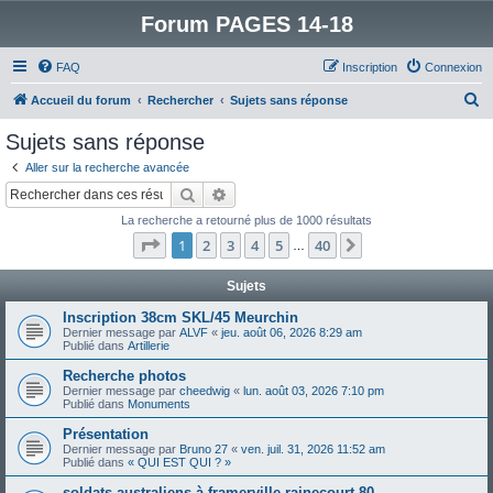
Forum PAGES 14-18
FAQ
Inscription
Connexion
R
Accueil du forum
Rechercher
Sujets sans réponse
e
Sujets sans réponse
c
Aller sur la recherche avancée
h
Rechercher
Recherche avancée
e
La recherche a retourné plus de 1000 résultats
r
Page
1
sur
40
1
2
3
4
5
40
Suivant
…
c
h
Sujets
e
Inscription 38cm SKL/45 Meurchin
Dernier message par
ALVF
«
jeu. août 06, 2026 8:29 am
r
Publié dans
Artillerie
Recherche photos
Dernier message par
cheedwig
«
lun. août 03, 2026 7:10 pm
Publié dans
Monuments
Présentation
Dernier message par
Bruno 27
«
ven. juil. 31, 2026 11:52 am
Publié dans
« QUI EST QUI ? »
soldats australiens à framerville rainecourt 80