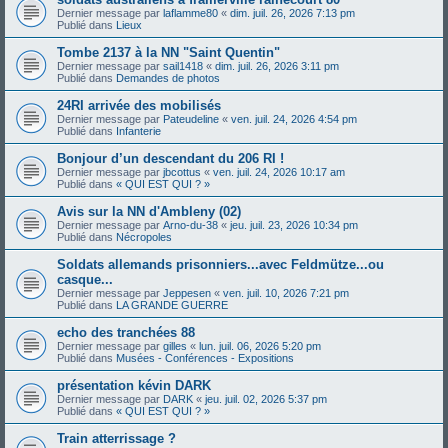
Dernier message par
laflamme80
«
dim. juil. 26, 2026 7:13 pm
Publié dans
Lieux
Tombe 2137 à la NN "Saint Quentin"
Dernier message par
sail1418
«
dim. juil. 26, 2026 3:11 pm
Publié dans
Demandes de photos
24RI arrivée des mobilisés
Dernier message par
Pateudeline
«
ven. juil. 24, 2026 4:54 pm
Publié dans
Infanterie
Bonjour d’un descendant du 206 RI !
Dernier message par
jbcottus
«
ven. juil. 24, 2026 10:17 am
Publié dans
« QUI EST QUI ? »
Avis sur la NN d'Ambleny (02)
Dernier message par
Arno-du-38
«
jeu. juil. 23, 2026 10:34 pm
Publié dans
Nécropoles
Soldats allemands prisonniers...avec Feldmütze...ou
casque...
Dernier message par
Jeppesen
«
ven. juil. 10, 2026 7:21 pm
Publié dans
LA GRANDE GUERRE
echo des tranchées 88
Dernier message par
gilles
«
lun. juil. 06, 2026 5:20 pm
Publié dans
Musées - Conférences - Expositions
présentation kévin DARK
Dernier message par
DARK
«
jeu. juil. 02, 2026 5:37 pm
Publié dans
« QUI EST QUI ? »
Train atterrissage ?