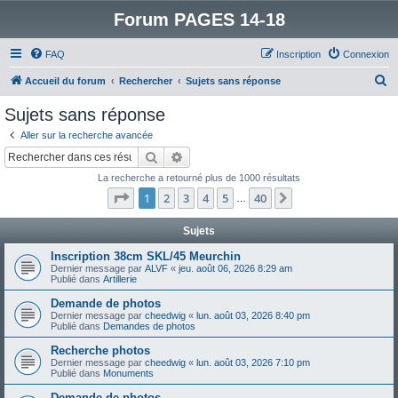
Forum PAGES 14-18
FAQ
Inscription
Connexion
R
Accueil du forum
Rechercher
Sujets sans réponse
e
Sujets sans réponse
c
Aller sur la recherche avancée
h
Rechercher
Recherche avancée
e
La recherche a retourné plus de 1000 résultats
r
Page
1
sur
40
1
2
3
4
5
40
Suivant
…
c
h
Sujets
e
Inscription 38cm SKL/45 Meurchin
Dernier message par
ALVF
«
jeu. août 06, 2026 8:29 am
r
Publié dans
Artillerie
Demande de photos
Dernier message par
cheedwig
«
lun. août 03, 2026 8:40 pm
Publié dans
Demandes de photos
Recherche photos
Dernier message par
cheedwig
«
lun. août 03, 2026 7:10 pm
Publié dans
Monuments
Demande de photos