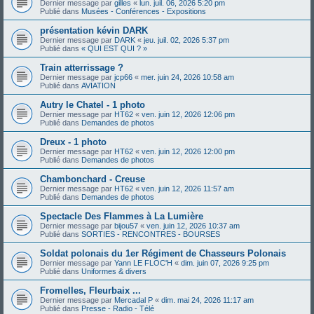
Dernier message par
gilles
«
lun. juil. 06, 2026 5:20 pm
Publié dans
Musées - Conférences - Expositions
présentation kévin DARK
Dernier message par
DARK
«
jeu. juil. 02, 2026 5:37 pm
Publié dans
« QUI EST QUI ? »
Train atterrissage ?
Dernier message par
jcp66
«
mer. juin 24, 2026 10:58 am
Publié dans
AVIATION
Autry le Chatel - 1 photo
Dernier message par
HT62
«
ven. juin 12, 2026 12:06 pm
Publié dans
Demandes de photos
Dreux - 1 photo
Dernier message par
HT62
«
ven. juin 12, 2026 12:00 pm
Publié dans
Demandes de photos
Chambonchard - Creuse
Dernier message par
HT62
«
ven. juin 12, 2026 11:57 am
Publié dans
Demandes de photos
Spectacle Des Flammes à La Lumière
Dernier message par
bijou57
«
ven. juin 12, 2026 10:37 am
Publié dans
SORTIES - RENCONTRES - BOURSES
Soldat polonais du 1er Régiment de Chasseurs Polonais
Dernier message par
Yann LE FLOC'H
«
dim. juin 07, 2026 9:25 pm
Publié dans
Uniformes & divers
Fromelles, Fleurbaix ...
Dernier message par
Mercadal P
«
dim. mai 24, 2026 11:17 am
Publié dans
Presse - Radio - Télé