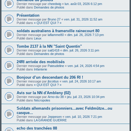
Dernier message par
cheedwig
«
lun. août 03, 2026 6:12 pm
Publié dans
Demandes de photos
Présentation
Dernier message par
Bruno 27
«
ven. juil. 31, 2026 11:52 am
Publié dans
« QUI EST QUI ? »
soldats australiens à framerville rainecourt 80
Dernier message par
laflamme80
«
dim. juil. 26, 2026 7:13 pm
Publié dans
Lieux
Tombe 2137 à la NN "Saint Quentin"
Dernier message par
sail1418
«
dim. juil. 26, 2026 3:11 pm
Publié dans
Demandes de photos
24RI arrivée des mobilisés
Dernier message par
Pateudeline
«
ven. juil. 24, 2026 4:54 pm
Publié dans
Infanterie
Bonjour d’un descendant du 206 RI !
Dernier message par
jbcottus
«
ven. juil. 24, 2026 10:17 am
Publié dans
« QUI EST QUI ? »
Avis sur la NN d'Ambleny (02)
Dernier message par
Arno-du-38
«
jeu. juil. 23, 2026 10:34 pm
Publié dans
Nécropoles
Soldats allemands prisonniers...avec Feldmütze...ou
casque...
Dernier message par
Jeppesen
«
ven. juil. 10, 2026 7:21 pm
Publié dans
LA GRANDE GUERRE
echo des tranchées 88