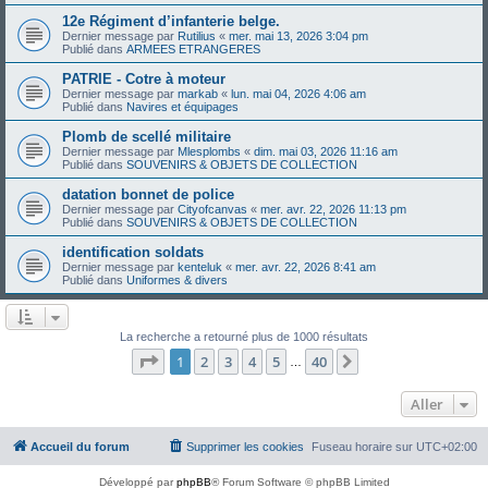
12e Régiment d’infanterie belge.
Dernier message par
Rutilius
«
mer. mai 13, 2026 3:04 pm
Publié dans
ARMEES ETRANGERES
PATRIE - Cotre à moteur
Dernier message par
markab
«
lun. mai 04, 2026 4:06 am
Publié dans
Navires et équipages
Plomb de scellé militaire
Dernier message par
Mlesplombs
«
dim. mai 03, 2026 11:16 am
Publié dans
SOUVENIRS & OBJETS DE COLLECTION
datation bonnet de police
Dernier message par
Cityofcanvas
«
mer. avr. 22, 2026 11:13 pm
Publié dans
SOUVENIRS & OBJETS DE COLLECTION
identification soldats
Dernier message par
kenteluk
«
mer. avr. 22, 2026 8:41 am
Publié dans
Uniformes & divers
La recherche a retourné plus de 1000 résultats
Page
1
sur
40
1
2
3
4
5
40
Suivant
…
Aller
Accueil du forum
Supprimer les cookies
Fuseau horaire sur
UTC+02:00
Développé par
phpBB
® Forum Software © phpBB Limited