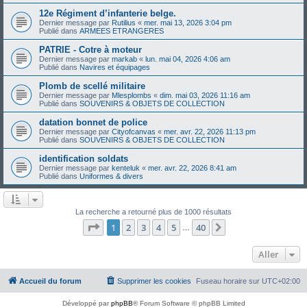
12e Régiment d’infanterie belge.
Dernier message par
Rutilius
«
mer. mai 13, 2026 3:04 pm
Publié dans
ARMEES ETRANGERES
PATRIE - Cotre à moteur
Dernier message par
markab
«
lun. mai 04, 2026 4:06 am
Publié dans
Navires et équipages
Plomb de scellé militaire
Dernier message par
Mlesplombs
«
dim. mai 03, 2026 11:16 am
Publié dans
SOUVENIRS & OBJETS DE COLLECTION
datation bonnet de police
Dernier message par
Cityofcanvas
«
mer. avr. 22, 2026 11:13 pm
Publié dans
SOUVENIRS & OBJETS DE COLLECTION
identification soldats
Dernier message par
kenteluk
«
mer. avr. 22, 2026 8:41 am
Publié dans
Uniformes & divers
La recherche a retourné plus de 1000 résultats
Page
1
sur
40
1
2
3
4
5
40
Suivant
…
Aller
Accueil du forum
Supprimer les cookies
Fuseau horaire sur
UTC+02:00
Développé par
phpBB
® Forum Software © phpBB Limited