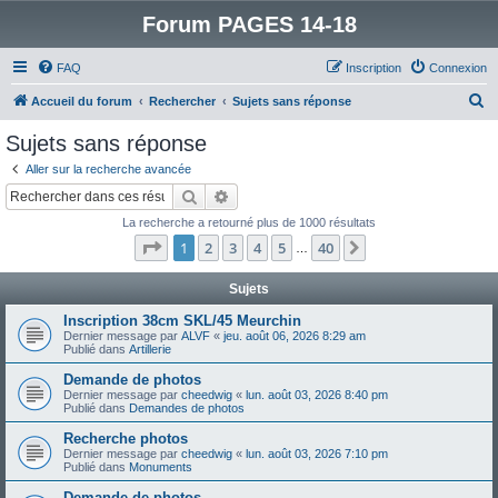
Forum PAGES 14-18
FAQ
Inscription
Connexion
R
Accueil du forum
Rechercher
Sujets sans réponse
e
Sujets sans réponse
c
Aller sur la recherche avancée
h
Rechercher
Recherche avancée
e
La recherche a retourné plus de 1000 résultats
r
Page
1
sur
40
1
2
3
4
5
40
Suivant
…
c
h
Sujets
e
Inscription 38cm SKL/45 Meurchin
Dernier message par
ALVF
«
jeu. août 06, 2026 8:29 am
r
Publié dans
Artillerie
Demande de photos
Dernier message par
cheedwig
«
lun. août 03, 2026 8:40 pm
Publié dans
Demandes de photos
Recherche photos
Dernier message par
cheedwig
«
lun. août 03, 2026 7:10 pm
Publié dans
Monuments
Demande de photos