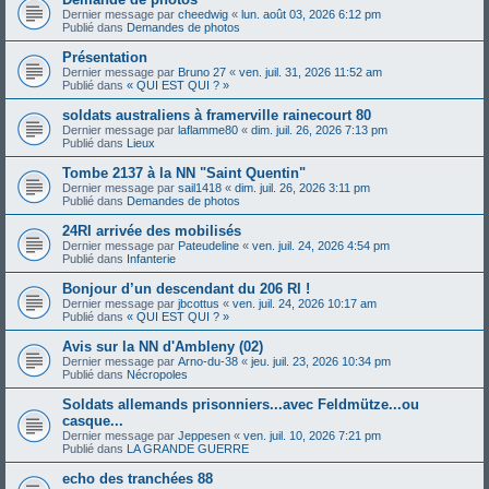
Dernier message par
cheedwig
«
lun. août 03, 2026 6:12 pm
Publié dans
Demandes de photos
Présentation
Dernier message par
Bruno 27
«
ven. juil. 31, 2026 11:52 am
Publié dans
« QUI EST QUI ? »
soldats australiens à framerville rainecourt 80
Dernier message par
laflamme80
«
dim. juil. 26, 2026 7:13 pm
Publié dans
Lieux
Tombe 2137 à la NN "Saint Quentin"
Dernier message par
sail1418
«
dim. juil. 26, 2026 3:11 pm
Publié dans
Demandes de photos
24RI arrivée des mobilisés
Dernier message par
Pateudeline
«
ven. juil. 24, 2026 4:54 pm
Publié dans
Infanterie
Bonjour d’un descendant du 206 RI !
Dernier message par
jbcottus
«
ven. juil. 24, 2026 10:17 am
Publié dans
« QUI EST QUI ? »
Avis sur la NN d'Ambleny (02)
Dernier message par
Arno-du-38
«
jeu. juil. 23, 2026 10:34 pm
Publié dans
Nécropoles
Soldats allemands prisonniers...avec Feldmütze...ou
casque...
Dernier message par
Jeppesen
«
ven. juil. 10, 2026 7:21 pm
Publié dans
LA GRANDE GUERRE
echo des tranchées 88