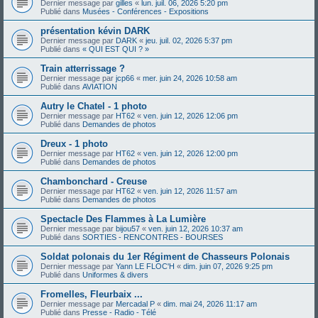
Dernier message par
gilles
«
lun. juil. 06, 2026 5:20 pm
Publié dans
Musées - Conférences - Expositions
présentation kévin DARK
Dernier message par
DARK
«
jeu. juil. 02, 2026 5:37 pm
Publié dans
« QUI EST QUI ? »
Train atterrissage ?
Dernier message par
jcp66
«
mer. juin 24, 2026 10:58 am
Publié dans
AVIATION
Autry le Chatel - 1 photo
Dernier message par
HT62
«
ven. juin 12, 2026 12:06 pm
Publié dans
Demandes de photos
Dreux - 1 photo
Dernier message par
HT62
«
ven. juin 12, 2026 12:00 pm
Publié dans
Demandes de photos
Chambonchard - Creuse
Dernier message par
HT62
«
ven. juin 12, 2026 11:57 am
Publié dans
Demandes de photos
Spectacle Des Flammes à La Lumière
Dernier message par
bijou57
«
ven. juin 12, 2026 10:37 am
Publié dans
SORTIES - RENCONTRES - BOURSES
Soldat polonais du 1er Régiment de Chasseurs Polonais
Dernier message par
Yann LE FLOC'H
«
dim. juin 07, 2026 9:25 pm
Publié dans
Uniformes & divers
Fromelles, Fleurbaix ...
Dernier message par
Mercadal P
«
dim. mai 24, 2026 11:17 am
Publié dans
Presse - Radio - Télé