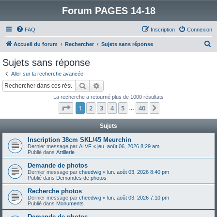
Forum PAGES 14-18
FAQ
Inscription
Connexion
R
Accueil du forum
Rechercher
Sujets sans réponse
e
Sujets sans réponse
c
Aller sur la recherche avancée
h
Rechercher
Recherche avancée
e
La recherche a retourné plus de 1000 résultats
r
Page
1
sur
40
1
2
3
4
5
40
Suivant
…
c
h
Sujets
e
Inscription 38cm SKL/45 Meurchin
Dernier message par
ALVF
«
jeu. août 06, 2026 8:29 am
r
Publié dans
Artillerie
Demande de photos
Dernier message par
cheedwig
«
lun. août 03, 2026 8:40 pm
Publié dans
Demandes de photos
Recherche photos
Dernier message par
cheedwig
«
lun. août 03, 2026 7:10 pm
Publié dans
Monuments
Demande de photos