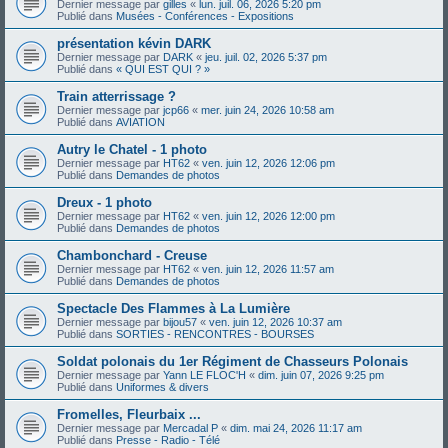
Dernier message par
gilles
«
lun. juil. 06, 2026 5:20 pm
Publié dans
Musées - Conférences - Expositions
présentation kévin DARK
Dernier message par
DARK
«
jeu. juil. 02, 2026 5:37 pm
Publié dans
« QUI EST QUI ? »
Train atterrissage ?
Dernier message par
jcp66
«
mer. juin 24, 2026 10:58 am
Publié dans
AVIATION
Autry le Chatel - 1 photo
Dernier message par
HT62
«
ven. juin 12, 2026 12:06 pm
Publié dans
Demandes de photos
Dreux - 1 photo
Dernier message par
HT62
«
ven. juin 12, 2026 12:00 pm
Publié dans
Demandes de photos
Chambonchard - Creuse
Dernier message par
HT62
«
ven. juin 12, 2026 11:57 am
Publié dans
Demandes de photos
Spectacle Des Flammes à La Lumière
Dernier message par
bijou57
«
ven. juin 12, 2026 10:37 am
Publié dans
SORTIES - RENCONTRES - BOURSES
Soldat polonais du 1er Régiment de Chasseurs Polonais
Dernier message par
Yann LE FLOC'H
«
dim. juin 07, 2026 9:25 pm
Publié dans
Uniformes & divers
Fromelles, Fleurbaix ...
Dernier message par
Mercadal P
«
dim. mai 24, 2026 11:17 am
Publié dans
Presse - Radio - Télé