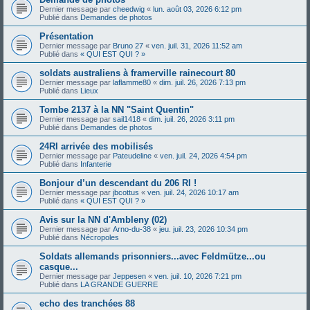
Dernier message par
cheedwig
«
lun. août 03, 2026 6:12 pm
Publié dans
Demandes de photos
Présentation
Dernier message par
Bruno 27
«
ven. juil. 31, 2026 11:52 am
Publié dans
« QUI EST QUI ? »
soldats australiens à framerville rainecourt 80
Dernier message par
laflamme80
«
dim. juil. 26, 2026 7:13 pm
Publié dans
Lieux
Tombe 2137 à la NN "Saint Quentin"
Dernier message par
sail1418
«
dim. juil. 26, 2026 3:11 pm
Publié dans
Demandes de photos
24RI arrivée des mobilisés
Dernier message par
Pateudeline
«
ven. juil. 24, 2026 4:54 pm
Publié dans
Infanterie
Bonjour d’un descendant du 206 RI !
Dernier message par
jbcottus
«
ven. juil. 24, 2026 10:17 am
Publié dans
« QUI EST QUI ? »
Avis sur la NN d'Ambleny (02)
Dernier message par
Arno-du-38
«
jeu. juil. 23, 2026 10:34 pm
Publié dans
Nécropoles
Soldats allemands prisonniers...avec Feldmütze...ou
casque...
Dernier message par
Jeppesen
«
ven. juil. 10, 2026 7:21 pm
Publié dans
LA GRANDE GUERRE
echo des tranchées 88