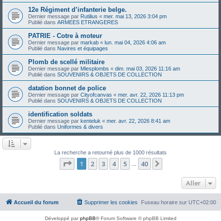
12e Régiment d’infanterie belge.
Dernier message par
Rutilius
«
mer. mai 13, 2026 3:04 pm
Publié dans
ARMEES ETRANGERES
PATRIE - Cotre à moteur
Dernier message par
markab
«
lun. mai 04, 2026 4:06 am
Publié dans
Navires et équipages
Plomb de scellé militaire
Dernier message par
Mlesplombs
«
dim. mai 03, 2026 11:16 am
Publié dans
SOUVENIRS & OBJETS DE COLLECTION
datation bonnet de police
Dernier message par
Cityofcanvas
«
mer. avr. 22, 2026 11:13 pm
Publié dans
SOUVENIRS & OBJETS DE COLLECTION
identification soldats
Dernier message par
kenteluk
«
mer. avr. 22, 2026 8:41 am
Publié dans
Uniformes & divers
La recherche a retourné plus de 1000 résultats
Page
1
sur
40
1
2
3
4
5
40
Suivant
…
Aller
Accueil du forum
Supprimer les cookies
Fuseau horaire sur
UTC+02:00
Développé par
phpBB
® Forum Software © phpBB Limited