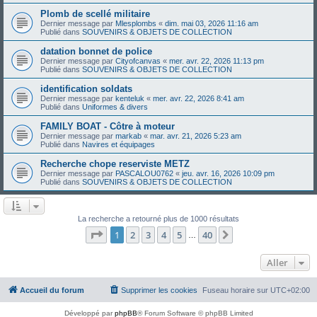
Plomb de scellé militaire
Dernier message par
Mlesplombs
«
dim. mai 03, 2026 11:16 am
Publié dans
SOUVENIRS & OBJETS DE COLLECTION
datation bonnet de police
Dernier message par
Cityofcanvas
«
mer. avr. 22, 2026 11:13 pm
Publié dans
SOUVENIRS & OBJETS DE COLLECTION
identification soldats
Dernier message par
kenteluk
«
mer. avr. 22, 2026 8:41 am
Publié dans
Uniformes & divers
FAMILY BOAT - Côtre à moteur
Dernier message par
markab
«
mar. avr. 21, 2026 5:23 am
Publié dans
Navires et équipages
Recherche chope reserviste METZ
Dernier message par
PASCALOU0762
«
jeu. avr. 16, 2026 10:09 pm
Publié dans
SOUVENIRS & OBJETS DE COLLECTION
La recherche a retourné plus de 1000 résultats
Page
1
sur
40
1
2
3
4
5
40
Suivant
…
Aller
Accueil du forum
Supprimer les cookies
Fuseau horaire sur
UTC+02:00
Développé par
phpBB
® Forum Software © phpBB Limited