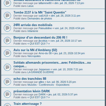
Dernier message par
laflamme80
«
dim. juil. 26, 2026 7:13 pm
Publié dans
Lieux
Tombe 2137 à la NN "Saint Quentin"
Dernier message par
sail1418
«
dim. juil. 26, 2026 3:11 pm
Publié dans
Demandes de photos
24RI arrivée des mobilisés
Dernier message par
Pateudeline
«
ven. juil. 24, 2026 4:54 pm
Publié dans
Infanterie
Bonjour d’un descendant du 206 RI !
Dernier message par
jbcottus
«
ven. juil. 24, 2026 10:17 am
Publié dans
« QUI EST QUI ? »
Avis sur la NN d'Ambleny (02)
Dernier message par
Arno-du-38
«
jeu. juil. 23, 2026 10:34 pm
Publié dans
Nécropoles
Soldats allemands prisonniers...avec Feldmütze...ou
casque...
Dernier message par
Jeppesen
«
ven. juil. 10, 2026 7:21 pm
Publié dans
LA GRANDE GUERRE
echo des tranchées 88
Dernier message par
gilles
«
lun. juil. 06, 2026 5:20 pm
Publié dans
Musées - Conférences - Expositions
présentation kévin DARK
Dernier message par
DARK
«
jeu. juil. 02, 2026 5:37 pm
Publié dans
« QUI EST QUI ? »
Train atterrissage ?