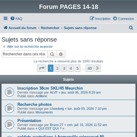
Forum PAGES 14-18
FAQ
Inscription
Connexion
R
Accueil du forum
Rechercher
Sujets sans réponse
e
Sujets sans réponse
c
Aller sur la recherche avancée
h
Rechercher
Recherche avancée
e
La recherche a retourné plus de 1000 résultats
r
Page
1
sur
40
1
2
3
4
5
40
Suivant
…
c
h
Sujets
e
Inscription 38cm SKL/45 Meurchin
Dernier message par
ALVF
«
jeu. août 06, 2026 8:29 am
r
Publié dans
Artillerie
Recherche photos
Dernier message par
cheedwig
«
lun. août 03, 2026 7:10 pm
Publié dans
Monuments
Présentation
Dernier message par
Bruno 27
«
ven. juil. 31, 2026 11:52 am
Publié dans
« QUI EST QUI ? »
soldats australiens à framerville rainecourt 80