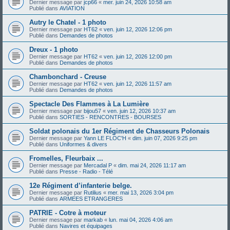
Dernier message par
jcp66
«
mer. juin 24, 2026 10:58 am
Publié dans
AVIATION
Autry le Chatel - 1 photo
Dernier message par
HT62
«
ven. juin 12, 2026 12:06 pm
Publié dans
Demandes de photos
Dreux - 1 photo
Dernier message par
HT62
«
ven. juin 12, 2026 12:00 pm
Publié dans
Demandes de photos
Chambonchard - Creuse
Dernier message par
HT62
«
ven. juin 12, 2026 11:57 am
Publié dans
Demandes de photos
Spectacle Des Flammes à La Lumière
Dernier message par
bijou57
«
ven. juin 12, 2026 10:37 am
Publié dans
SORTIES - RENCONTRES - BOURSES
Soldat polonais du 1er Régiment de Chasseurs Polonais
Dernier message par
Yann LE FLOC'H
«
dim. juin 07, 2026 9:25 pm
Publié dans
Uniformes & divers
Fromelles, Fleurbaix ...
Dernier message par
Mercadal P
«
dim. mai 24, 2026 11:17 am
Publié dans
Presse - Radio - Télé
12e Régiment d’infanterie belge.
Dernier message par
Rutilius
«
mer. mai 13, 2026 3:04 pm
Publié dans
ARMEES ETRANGERES
PATRIE - Cotre à moteur
Dernier message par
markab
«
lun. mai 04, 2026 4:06 am
Publié dans
Navires et équipages