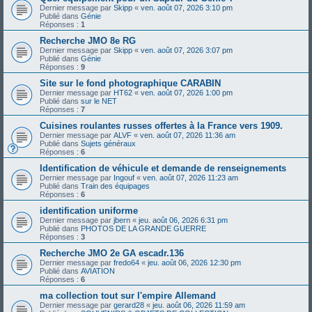
Dernier message par
Skipp
«
ven. août 07, 2026 3:10 pm
Publié dans
Génie
Réponses :
1
Recherche JMO 8e RG
Dernier message par
Skipp
«
ven. août 07, 2026 3:07 pm
Publié dans
Génie
Réponses :
9
Site sur le fond photographique CARABIN
Dernier message par
HT62
«
ven. août 07, 2026 1:00 pm
Publié dans
sur le NET
Réponses :
7
Cuisines roulantes russes offertes à la France vers 1909.
Dernier message par
ALVF
«
ven. août 07, 2026 11:36 am
Publié dans
Sujets généraux
Réponses :
6
Identification de véhicule et demande de renseignements
Dernier message par
Ingouf
«
ven. août 07, 2026 11:23 am
Publié dans
Train des équipages
Réponses :
6
identification uniforme
Dernier message par
jbern
«
jeu. août 06, 2026 6:31 pm
Publié dans
PHOTOS DE LA GRANDE GUERRE
Réponses :
3
Recherche JMO 2e GA escadr.136
Dernier message par
fredo64
«
jeu. août 06, 2026 12:30 pm
Publié dans
AVIATION
Réponses :
6
ma collection tout sur l'empire Allemand
Dernier message par
gerard28
«
jeu. août 06, 2026 11:59 am