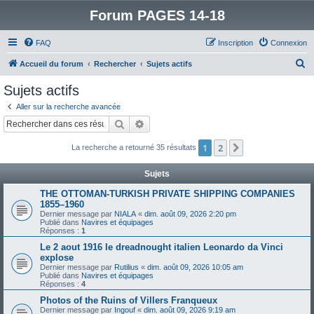
Forum PAGES 14-18
FAQ
Inscription
Connexion
R
Accueil du forum
Rechercher
Sujets actifs
e
Sujets actifs
c
Aller sur la recherche avancée
h
Rechercher
Recherche avancée
e
1
2
Suivant
La recherche a retourné 35 résultats
r
c
Sujets
h
THE OTTOMAN-TURKISH PRIVATE SHIPPING COMPANIES
e
1855–1960
Dernier message par
NIALA
«
dim. août 09, 2026 2:20 pm
r
Publié dans
Navires et équipages
Réponses :
1
Le 2 aout 1916 le dreadnought italien Leonardo da Vinci
explose
Dernier message par
Rutilius
«
dim. août 09, 2026 10:05 am
Publié dans
Navires et équipages
Réponses :
4
Photos of the Ruins of Villers Franqueux
Dernier message par
Ingouf
«
dim. août 09, 2026 9:19 am