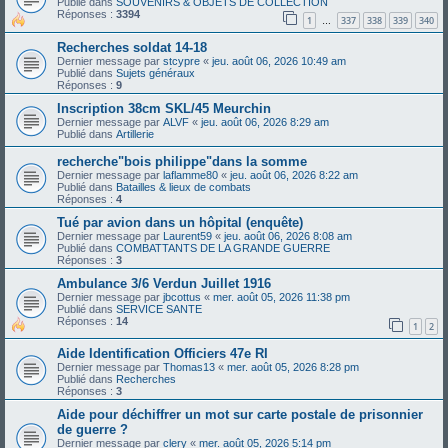
Publié dans
SOUVENIRS & OBJETS DE COLLECTION
Réponses :
3394
1
337
338
339
340
…
Recherches soldat 14-18
Dernier message par
stcypre
«
jeu. août 06, 2026 10:49 am
Publié dans
Sujets généraux
Réponses :
9
Inscription 38cm SKL/45 Meurchin
Dernier message par
ALVF
«
jeu. août 06, 2026 8:29 am
Publié dans
Artillerie
recherche"bois philippe"dans la somme
Dernier message par
laflamme80
«
jeu. août 06, 2026 8:22 am
Publié dans
Batailles & lieux de combats
Réponses :
4
Tué par avion dans un hôpital (enquête)
Dernier message par
Laurent59
«
jeu. août 06, 2026 8:08 am
Publié dans
COMBATTANTS DE LA GRANDE GUERRE
Réponses :
3
Ambulance 3/6 Verdun Juillet 1916
Dernier message par
jbcottus
«
mer. août 05, 2026 11:38 pm
Publié dans
SERVICE SANTE
Réponses :
14
1
2
Aide Identification Officiers 47e RI
Dernier message par
Thomas13
«
mer. août 05, 2026 8:28 pm
Publié dans
Recherches
Réponses :
3
Aide pour déchiffrer un mot sur carte postale de prisonnier
de guerre ?
Dernier message par
clery
«
mer. août 05, 2026 5:14 pm