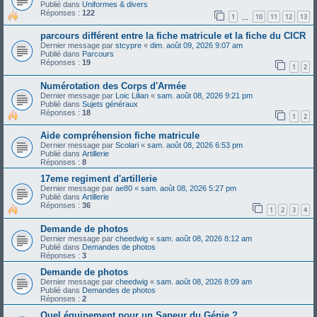
Publié dans
Uniformes & divers
Réponses :
122
1
10
11
12
13
…
parcours différent entre la fiche matricule et la fiche du CICR
Dernier message par
stcypre
«
dim. août 09, 2026 9:07 am
Publié dans
Parcours
Réponses :
19
1
2
Numérotation des Corps d'Armée
Dernier message par
Loic Lilian
«
sam. août 08, 2026 9:21 pm
Publié dans
Sujets généraux
Réponses :
18
1
2
Aide compréhension fiche matricule
Dernier message par
Scolari
«
sam. août 08, 2026 6:53 pm
Publié dans
Artillerie
Réponses :
8
17eme regiment d'artillerie
Dernier message par
ae80
«
sam. août 08, 2026 5:27 pm
Publié dans
Artillerie
Réponses :
36
1
2
3
4
Demande de photos
Dernier message par
cheedwig
«
sam. août 08, 2026 8:12 am
Publié dans
Demandes de photos
Réponses :
3
Demande de photos
Dernier message par
cheedwig
«
sam. août 08, 2026 8:09 am
Publié dans
Demandes de photos
Réponses :
2
Quel équipement pour un Sapeur du Génie ?