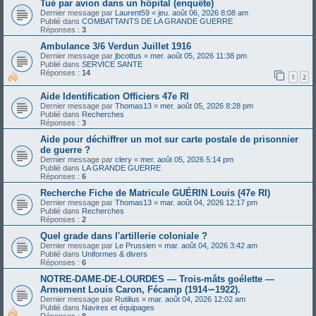
Tué par avion dans un hôpital (enquête)
Dernier message par
Laurent59
«
jeu. août 06, 2026 8:08 am
Publié dans
COMBATTANTS DE LA GRANDE GUERRE
Réponses :
3
Ambulance 3/6 Verdun Juillet 1916
Dernier message par
jbcottus
«
mer. août 05, 2026 11:38 pm
Publié dans
SERVICE SANTE
Réponses :
14
1
2
Aide Identification Officiers 47e RI
Dernier message par
Thomas13
«
mer. août 05, 2026 8:28 pm
Publié dans
Recherches
Réponses :
3
Aide pour déchiffrer un mot sur carte postale de prisonnier
de guerre ?
Dernier message par
clery
«
mer. août 05, 2026 5:14 pm
Publié dans
LA GRANDE GUERRE
Réponses :
6
Recherche Fiche de Matricule GUÉRIN Louis (47e RI)
Dernier message par
Thomas13
«
mar. août 04, 2026 12:17 pm
Publié dans
Recherches
Réponses :
2
Quel grade dans l'artillerie coloniale ?
Dernier message par
Le Prussien
«
mar. août 04, 2026 3:42 am
Publié dans
Uniformes & divers
Réponses :
6
NOTRE-DAME-DE-LOURDES — Trois-mâts goélette —
Armement Louis Caron, Fécamp (1914∽1922).
Dernier message par
Rutilius
«
mar. août 04, 2026 12:02 am
Publié dans
Navires et équipages