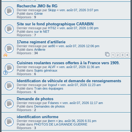
Recherche JMO 8e RG
Dernier message par
Skipp
«
ven. août 07, 2026 3:07 pm
Publié dans
Génie
Réponses :
9
Site sur le fond photographique CARABIN
Dernier message par
HT62
«
ven. août 07, 2026 1:00 pm
Publié dans
sur le NET
Réponses :
7
17eme regiment d'artillerie
Dernier message par
ae80
«
ven. août 07, 2026 12:06 pm
Publié dans
Artillerie
Réponses :
34
1
2
3
4
Cuisines roulantes russes offertes à la France vers 1909.
Dernier message par
ALVF
«
ven. août 07, 2026 11:36 am
Publié dans
Sujets généraux
Réponses :
6
Identification de véhicule et demande de renseignements
Dernier message par
Ingouf
«
ven. août 07, 2026 11:23 am
Publié dans
Train des équipages
Réponses :
6
Demande de photos
Dernier message par
Fdanes
«
ven. août 07, 2026 11:17 am
Publié dans
Demandes de photos
Réponses :
2
identification uniforme
Dernier message par
jbern
«
jeu. août 06, 2026 6:31 pm
Publié dans
PHOTOS DE LA GRANDE GUERRE
Réponses :
3