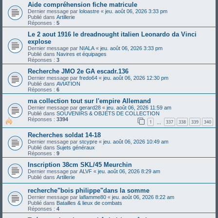
Aide compréhension fiche matricule
Dernier message par
loloastre
«
jeu. août 06, 2026 3:33 pm
Publié dans
Artillerie
Réponses :
5
Le 2 aout 1916 le dreadnought italien Leonardo da Vinci
explose
Dernier message par
NIALA
«
jeu. août 06, 2026 3:33 pm
Publié dans
Navires et équipages
Réponses :
3
Recherche JMO 2e GA escadr.136
Dernier message par
fredo64
«
jeu. août 06, 2026 12:30 pm
Publié dans
AVIATION
Réponses :
6
ma collection tout sur l'empire Allemand
Dernier message par
gerard28
«
jeu. août 06, 2026 11:59 am
Publié dans
SOUVENIRS & OBJETS DE COLLECTION
Réponses :
3394
1
337
338
339
340
…
Recherches soldat 14-18
Dernier message par
stcypre
«
jeu. août 06, 2026 10:49 am
Publié dans
Sujets généraux
Réponses :
9
Inscription 38cm SKL/45 Meurchin
Dernier message par
ALVF
«
jeu. août 06, 2026 8:29 am
Publié dans
Artillerie
recherche"bois philippe"dans la somme
Dernier message par
laflamme80
«
jeu. août 06, 2026 8:22 am
Publié dans
Batailles & lieux de combats
Réponses :
4