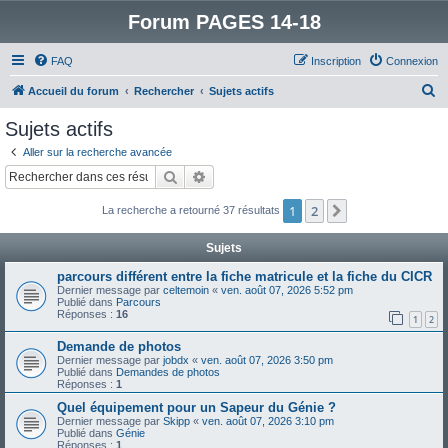
Forum PAGES 14-18
FAQ
Inscription
Connexion
R
Accueil du forum
Rechercher
Sujets actifs
e
Sujets actifs
c
Aller sur la recherche avancée
h
Rechercher
Recherche avancée
e
1
2
Suivant
La recherche a retourné 37 résultats
r
c
Sujets
h
parcours différent entre la fiche matricule et la fiche du CICR
e
Dernier message par
celtemoin
«
ven. août 07, 2026 5:52 pm
Publié dans
Parcours
r
Réponses :
16
1
2
Demande de photos
Dernier message par
jobdx
«
ven. août 07, 2026 3:50 pm
Publié dans
Demandes de photos
Réponses :
1
Quel équipement pour un Sapeur du Génie ?
Dernier message par
Skipp
«
ven. août 07, 2026 3:10 pm
Publié dans
Génie
Réponses :
1