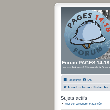
Forum PAGES 14-18
Les combattants & l'histoire de la Gran
Raccourcis
FAQ
Accueil du forum
Rechercher
Sujets actifs
Aller sur la recherche avancée