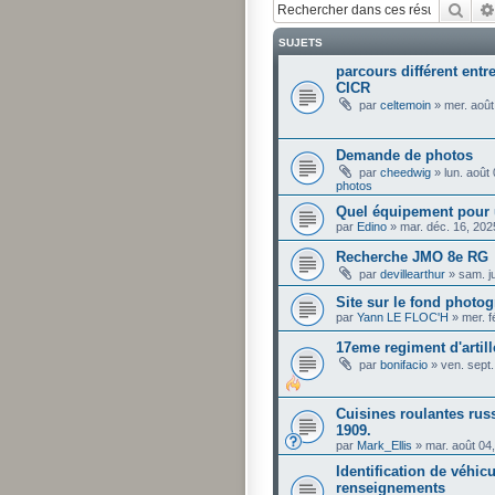
Rech
SUJETS
parcours différent entre
CICR
par
celtemoin
»
mer. août
Demande de photos
par
cheedwig
»
lun. août
photos
Quel équipement pour 
par
Edino
»
mar. déc. 16, 20
Recherche JMO 8e RG
par
devillearthur
»
sam. j
Site sur le fond phot
par
Yann LE FLOC'H
»
mer. f
17eme regiment d'artill
par
bonifacio
»
ven. sept
Cuisines roulantes russ
1909.
par
Mark_Ellis
»
mar. août 04
Identification de véhi
renseignements