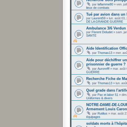
par
laflamme80
»
ven. ju
lieux de combats
Tué par avion dans un 
par
Laurent59
»
lun. août 03,
DE LA GRANDE GUERRE
Ambulance 3/6 Verdun J
par
Florent Deludet
»
sam. ja
SANTE
Aide Identification Offi
par
Thomas13
»
mer. ao
Aide pour déchiffrer un
prisonnier de guerre ?
par
Aurorefff
»
mar. août
GUERRE
Recherche Fiche de Mat
par
Thomas13
»
lun. aoû
Quel grade dans l'artill
par
Pax et labor 51
»
dim
Uniformes & divers
NOTRE-DAME-DE-LOURD
Armement Louis Caron
par
Rutilius
»
mar. août 2
équipages
soldats morts à l'hôpit