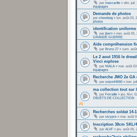
par
mascarille
»
dim. juil
équipages
Demande de photos
par
cheedwig
»
lun. août 03,
photos
identification uniforme
par
jbern
»
mer. août 05,
GRANDE GUERRE
Aide compréhension fi
par
Bruno 27
»
sam. août
Le 2 aout 1916 le drea
Vinci explose
par
NIALA
»
mar. août 03
équipages
Recherche JMO 2e GA 
par
soize44690
»
mer. ju
ma collection tout sur
par
Ferraille
»
jeu. févr. 
OBJETS DE COLLECTION
Recherches soldat 14-1
par
stcypre
»
mar. août 
Inscription 38cm SKL/
par
ALVF
»
jeu. août 06,
recherche"bois philip