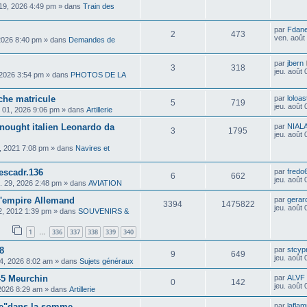
. 19, 2026 4:49 pm
» dans
Train des
par
Fdan
2
473
ven. août
 2026 8:40 pm
» dans
Demandes de
par
jbern
3
318
jeu. août
 2026 3:54 pm
» dans
PHOTOS DE LA
che matricule
par
loloas
5
719
jeu. août
 01, 2026 9:06 pm
» dans
Artillerie
dnought italien Leonardo da
par
NIAL
3
1795
jeu. août
, 2021 7:08 pm
» dans
Navires et
escadr.136
par
fredo
6
662
jeu. août
il. 29, 2026 2:48 pm
» dans
AVIATION
 l'empire Allemand
par
gerar
3394
1475822
jeu. août
02, 2012 1:39 pm
» dans
SOUVENIRS &
1
336
337
338
339
340
…
8
par
stcyp
9
649
jeu. août
04, 2026 8:02 am
» dans
Sujets généraux
45 Meurchin
par
ALVF
0
142
jeu. août
 2026 8:29 am
» dans
Artillerie
pe"dans la somme
par
lafla