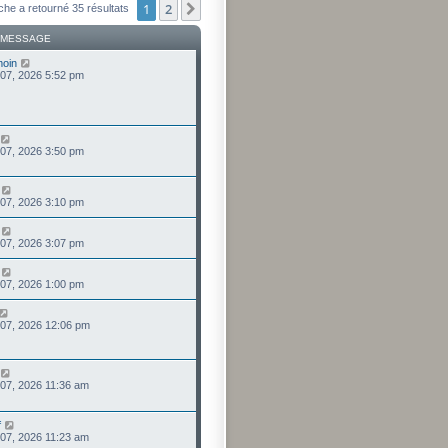
1
2
Suivant
che a retourné 35 résultats
 MESSAGE
moin
 07, 2026 5:52 pm
 07, 2026 3:50 pm
 07, 2026 3:10 pm
 07, 2026 3:07 pm
 07, 2026 1:00 pm
 07, 2026 12:06 pm
 07, 2026 11:36 am
f
 07, 2026 11:23 am