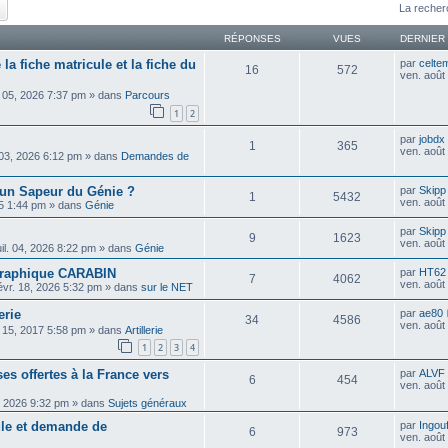
ercher
Recherche avancée
La recher
RÉPONSES
VUES
DERNIER
 la fiche matricule et la fiche du
par
celte
16
572
ven. août
 05, 2026 7:37 pm
» dans
Parcours
1
2
par
jobdx
1
365
ven. août
 03, 2026 6:12 pm
» dans
Demandes de
un Sapeur du Génie ?
par
Skipp
1
5432
ven. août
25 1:44 pm
» dans
Génie
par
Skipp
9
1623
ven. août
uil. 04, 2026 8:22 pm
» dans
Génie
ographique CARABIN
par
HT62
7
4062
ven. août
évr. 18, 2026 5:32 pm
» dans
sur le NET
erie
par
ae80
34
4586
ven. août
. 15, 2017 5:58 pm
» dans
Artillerie
1
2
3
4
es offertes à la France vers
par
ALVF
6
454
ven. août
, 2026 9:32 pm
» dans
Sujets généraux
cule et demande de
par
Ingou
6
973
ven. août