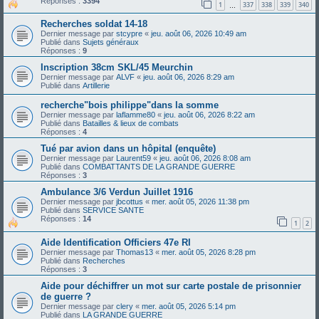
Réponses :
3394
1
337
338
339
340
…
Recherches soldat 14-18
Dernier message par
stcypre
«
jeu. août 06, 2026 10:49 am
Publié dans
Sujets généraux
Réponses :
9
Inscription 38cm SKL/45 Meurchin
Dernier message par
ALVF
«
jeu. août 06, 2026 8:29 am
Publié dans
Artillerie
recherche"bois philippe"dans la somme
Dernier message par
laflamme80
«
jeu. août 06, 2026 8:22 am
Publié dans
Batailles & lieux de combats
Réponses :
4
Tué par avion dans un hôpital (enquête)
Dernier message par
Laurent59
«
jeu. août 06, 2026 8:08 am
Publié dans
COMBATTANTS DE LA GRANDE GUERRE
Réponses :
3
Ambulance 3/6 Verdun Juillet 1916
Dernier message par
jbcottus
«
mer. août 05, 2026 11:38 pm
Publié dans
SERVICE SANTE
Réponses :
14
1
2
Aide Identification Officiers 47e RI
Dernier message par
Thomas13
«
mer. août 05, 2026 8:28 pm
Publié dans
Recherches
Réponses :
3
Aide pour déchiffrer un mot sur carte postale de prisonnier
de guerre ?
Dernier message par
clery
«
mer. août 05, 2026 5:14 pm
Publié dans
LA GRANDE GUERRE