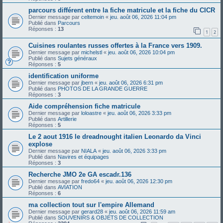
parcours différent entre la fiche matricule et la fiche du CICR
Dernier message par
celtemoin
«
jeu. août 06, 2026 11:04 pm
Publié dans
Parcours
Réponses :
13
1
2
Cuisines roulantes russes offertes à la France vers 1909.
Dernier message par
michelstl
«
jeu. août 06, 2026 10:04 pm
Publié dans
Sujets généraux
Réponses :
5
identification uniforme
Dernier message par
jbern
«
jeu. août 06, 2026 6:31 pm
Publié dans
PHOTOS DE LA GRANDE GUERRE
Réponses :
3
Aide compréhension fiche matricule
Dernier message par
loloastre
«
jeu. août 06, 2026 3:33 pm
Publié dans
Artillerie
Réponses :
5
Le 2 aout 1916 le dreadnought italien Leonardo da Vinci
explose
Dernier message par
NIALA
«
jeu. août 06, 2026 3:33 pm
Publié dans
Navires et équipages
Réponses :
3
Recherche JMO 2e GA escadr.136
Dernier message par
fredo64
«
jeu. août 06, 2026 12:30 pm
Publié dans
AVIATION
Réponses :
6
ma collection tout sur l'empire Allemand
Dernier message par
gerard28
«
jeu. août 06, 2026 11:59 am
Publié dans
SOUVENIRS & OBJETS DE COLLECTION