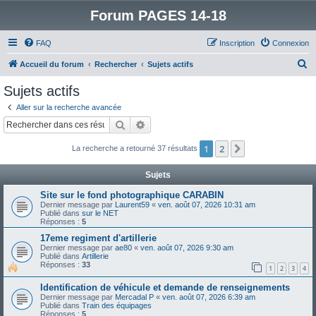
Forum PAGES 14-18
FAQ
Inscription
Connexion
R
Accueil du forum
Rechercher
Sujets actifs
e
Sujets actifs
c
Aller sur la recherche avancée
h
Rechercher
Recherche avancée
e
1
2
Suivant
La recherche a retourné 37 résultats
r
c
Sujets
h
Site sur le fond photographique CARABIN
e
Dernier message par
Laurent59
«
ven. août 07, 2026 10:31 am
Publié dans
sur le NET
r
Réponses :
5
17eme regiment d'artillerie
Dernier message par
ae80
«
ven. août 07, 2026 9:30 am
Publié dans
Artillerie
Réponses :
33
1
2
3
4
Identification de véhicule et demande de renseignements
Dernier message par
Mercadal P
«
ven. août 07, 2026 6:39 am
Publié dans
Train des équipages
Réponses :
5