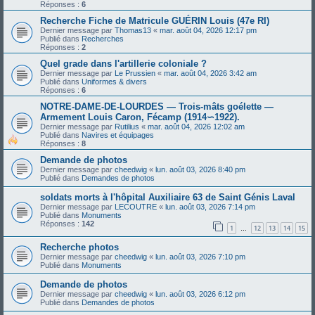
Réponses :
6
Recherche Fiche de Matricule GUÉRIN Louis (47e RI)
Dernier message par
Thomas13
«
mar. août 04, 2026 12:17 pm
Publié dans
Recherches
Réponses :
2
Quel grade dans l'artillerie coloniale ?
Dernier message par
Le Prussien
«
mar. août 04, 2026 3:42 am
Publié dans
Uniformes & divers
Réponses :
6
NOTRE-DAME-DE-LOURDES — Trois-mâts goélette —
Armement Louis Caron, Fécamp (1914∽1922).
Dernier message par
Rutilius
«
mar. août 04, 2026 12:02 am
Publié dans
Navires et équipages
Réponses :
8
Demande de photos
Dernier message par
cheedwig
«
lun. août 03, 2026 8:40 pm
Publié dans
Demandes de photos
soldats morts à l'hôpital Auxiliaire 63 de Saint Génis Laval
Dernier message par
LECOUTRE
«
lun. août 03, 2026 7:14 pm
Publié dans
Monuments
Réponses :
142
1
12
13
14
15
…
Recherche photos
Dernier message par
cheedwig
«
lun. août 03, 2026 7:10 pm
Publié dans
Monuments
Demande de photos
Dernier message par
cheedwig
«
lun. août 03, 2026 6:12 pm
Publié dans
Demandes de photos