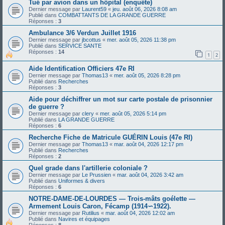
Tué par avion dans un hôpital (enquête)
Dernier message par
Laurent59
«
jeu. août 06, 2026 8:08 am
Publié dans
COMBATTANTS DE LA GRANDE GUERRE
Réponses :
3
Ambulance 3/6 Verdun Juillet 1916
Dernier message par
jbcottus
«
mer. août 05, 2026 11:38 pm
Publié dans
SERVICE SANTE
Réponses :
14
1
2
Aide Identification Officiers 47e RI
Dernier message par
Thomas13
«
mer. août 05, 2026 8:28 pm
Publié dans
Recherches
Réponses :
3
Aide pour déchiffrer un mot sur carte postale de prisonnier
de guerre ?
Dernier message par
clery
«
mer. août 05, 2026 5:14 pm
Publié dans
LA GRANDE GUERRE
Réponses :
6
Recherche Fiche de Matricule GUÉRIN Louis (47e RI)
Dernier message par
Thomas13
«
mar. août 04, 2026 12:17 pm
Publié dans
Recherches
Réponses :
2
Quel grade dans l'artillerie coloniale ?
Dernier message par
Le Prussien
«
mar. août 04, 2026 3:42 am
Publié dans
Uniformes & divers
Réponses :
6
NOTRE-DAME-DE-LOURDES — Trois-mâts goélette —
Armement Louis Caron, Fécamp (1914∽1922).
Dernier message par
Rutilius
«
mar. août 04, 2026 12:02 am
Publié dans
Navires et équipages