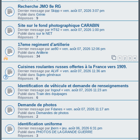
Recherche JMO 8e RG
Dernier message par
Skipp
«
ven. août 07, 2026 3:07 pm
Publié dans
Génie
Réponses :
9
Site sur le fond photographique CARABIN
Dernier message par
HT62
«
ven. août 07, 2026 1:00 pm
Publié dans
sur le NET
Réponses :
7
17eme regiment d'artillerie
Dernier message par
ae80
«
ven. août 07, 2026 12:06 pm
Publié dans
Artillerie
Réponses :
34
1
2
3
4
Cuisines roulantes russes offertes à la France vers 1909.
Dernier message par
ALVF
«
ven. août 07, 2026 11:36 am
Publié dans
Sujets généraux
Réponses :
6
Identification de véhicule et demande de renseignements
Dernier message par
Ingouf
«
ven. août 07, 2026 11:23 am
Publié dans
Train des équipages
Réponses :
6
Demande de photos
Dernier message par
Fdanes
«
ven. août 07, 2026 11:17 am
Publié dans
Demandes de photos
Réponses :
2
identification uniforme
Dernier message par
jbern
«
jeu. août 06, 2026 6:31 pm
Publié dans
PHOTOS DE LA GRANDE GUERRE
Réponses :
3