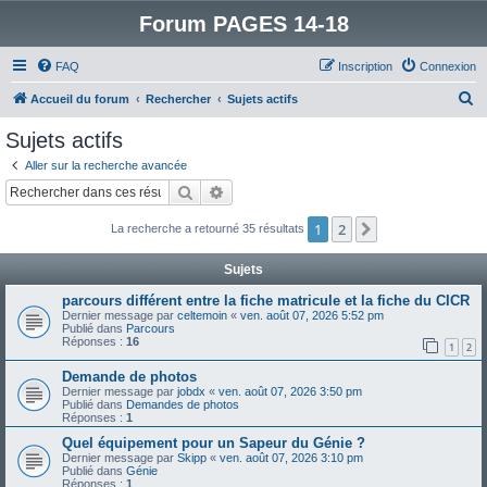
Forum PAGES 14-18
FAQ
Inscription
Connexion
R
Accueil du forum
Rechercher
Sujets actifs
e
Sujets actifs
c
Aller sur la recherche avancée
h
Rechercher
Recherche avancée
e
1
2
Suivant
La recherche a retourné 35 résultats
r
c
Sujets
h
parcours différent entre la fiche matricule et la fiche du CICR
e
Dernier message par
celtemoin
«
ven. août 07, 2026 5:52 pm
Publié dans
Parcours
r
Réponses :
16
1
2
Demande de photos
Dernier message par
jobdx
«
ven. août 07, 2026 3:50 pm
Publié dans
Demandes de photos
Réponses :
1
Quel équipement pour un Sapeur du Génie ?
Dernier message par
Skipp
«
ven. août 07, 2026 3:10 pm
Publié dans
Génie
Réponses :
1