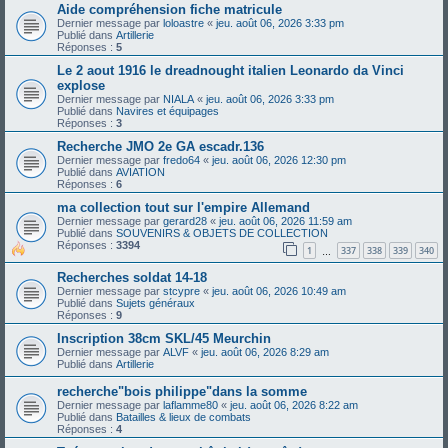
Aide compréhension fiche matricule
Dernier message par
loloastre
«
jeu. août 06, 2026 3:33 pm
Publié dans
Artillerie
Réponses :
5
Le 2 aout 1916 le dreadnought italien Leonardo da Vinci
explose
Dernier message par
NIALA
«
jeu. août 06, 2026 3:33 pm
Publié dans
Navires et équipages
Réponses :
3
Recherche JMO 2e GA escadr.136
Dernier message par
fredo64
«
jeu. août 06, 2026 12:30 pm
Publié dans
AVIATION
Réponses :
6
ma collection tout sur l'empire Allemand
Dernier message par
gerard28
«
jeu. août 06, 2026 11:59 am
Publié dans
SOUVENIRS & OBJETS DE COLLECTION
Réponses :
3394
1
337
338
339
340
…
Recherches soldat 14-18
Dernier message par
stcypre
«
jeu. août 06, 2026 10:49 am
Publié dans
Sujets généraux
Réponses :
9
Inscription 38cm SKL/45 Meurchin
Dernier message par
ALVF
«
jeu. août 06, 2026 8:29 am
Publié dans
Artillerie
recherche"bois philippe"dans la somme
Dernier message par
laflamme80
«
jeu. août 06, 2026 8:22 am
Publié dans
Batailles & lieux de combats
Réponses :
4