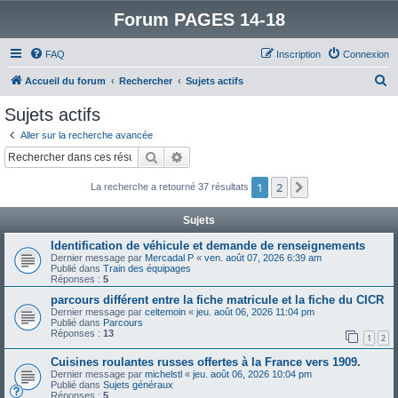
Forum PAGES 14-18
FAQ
Inscription
Connexion
R
Accueil du forum
Rechercher
Sujets actifs
e
Sujets actifs
c
Aller sur la recherche avancée
h
Rechercher
Recherche avancée
e
1
2
Suivant
La recherche a retourné 37 résultats
r
c
Sujets
h
Identification de véhicule et demande de renseignements
e
Dernier message par
Mercadal P
«
ven. août 07, 2026 6:39 am
Publié dans
Train des équipages
r
Réponses :
5
parcours différent entre la fiche matricule et la fiche du CICR
Dernier message par
celtemoin
«
jeu. août 06, 2026 11:04 pm
Publié dans
Parcours
Réponses :
13
1
2
Cuisines roulantes russes offertes à la France vers 1909.
Dernier message par
michelstl
«
jeu. août 06, 2026 10:04 pm
Publié dans
Sujets généraux
Réponses :
5