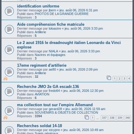
identification uniforme
Dernier message par
jbern
«
jeu. août 06, 2026 6:31 pm
Publié dans
PHOTOS DE LA GRANDE GUERRE
Réponses :
3
Aide compréhension fiche matricule
Dernier message par
loloastre
«
jeu. août 06, 2026 3:33 pm
Publié dans
Artillerie
Réponses :
5
Le 2 aout 1916 le dreadnought italien Leonardo da Vinci
explose
Dernier message par
NIALA
«
jeu. août 06, 2026 3:33 pm
Publié dans
Navires et équipages
Réponses :
3
17eme regiment d'artillerie
Dernier message par
ae80
«
jeu. août 06, 2026 2:09 pm
Publié dans
Artillerie
Réponses :
32
1
2
3
4
Recherche JMO 2e GA escadr.136
Dernier message par
fredo64
«
jeu. août 06, 2026 12:30 pm
Publié dans
AVIATION
Réponses :
6
ma collection tout sur l'empire Allemand
Dernier message par
gerard28
«
jeu. août 06, 2026 11:59 am
Publié dans
SOUVENIRS & OBJETS DE COLLECTION
Réponses :
3394
1
337
338
339
340
…
Recherches soldat 14-18
Dernier message par
stcypre
«
jeu. août 06, 2026 10:49 am
Publié dans
Sujets généraux