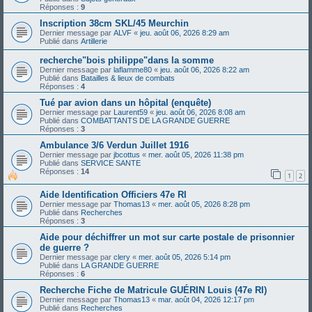
Réponses :
9
Inscription 38cm SKL/45 Meurchin
Dernier message par
ALVF
«
jeu. août 06, 2026 8:29 am
Publié dans
Artillerie
recherche"bois philippe"dans la somme
Dernier message par
laflamme80
«
jeu. août 06, 2026 8:22 am
Publié dans
Batailles & lieux de combats
Réponses :
4
Tué par avion dans un hôpital (enquête)
Dernier message par
Laurent59
«
jeu. août 06, 2026 8:08 am
Publié dans
COMBATTANTS DE LA GRANDE GUERRE
Réponses :
3
Ambulance 3/6 Verdun Juillet 1916
Dernier message par
jbcottus
«
mer. août 05, 2026 11:38 pm
Publié dans
SERVICE SANTE
Réponses :
14
1
2
Aide Identification Officiers 47e RI
Dernier message par
Thomas13
«
mer. août 05, 2026 8:28 pm
Publié dans
Recherches
Réponses :
3
Aide pour déchiffrer un mot sur carte postale de prisonnier
de guerre ?
Dernier message par
clery
«
mer. août 05, 2026 5:14 pm
Publié dans
LA GRANDE GUERRE
Réponses :
6
Recherche Fiche de Matricule GUÉRIN Louis (47e RI)
Dernier message par
Thomas13
«
mar. août 04, 2026 12:17 pm
Publié dans
Recherches