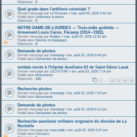
Réponses :
2
Quel grade dans l'artillerie coloniale ?
Dernier message par
Le Prussien
«
mar. août 04, 2026 3:42 am
Publié dans
Uniformes & divers
Réponses :
6
NOTRE-DAME-DE-LOURDES — Trois-mâts goélette —
Armement Louis Caron, Fécamp (1914∽1922).
Dernier message par
Rutilius
«
mar. août 04, 2026 12:02 am
Publié dans
Navires et équipages
Réponses :
8
Demande de photos
Dernier message par
cheedwig
«
lun. août 03, 2026 8:40 pm
Publié dans
Demandes de photos
soldats morts à l'hôpital Auxiliaire 63 de Saint Génis Laval
Dernier message par
LECOUTRE
«
lun. août 03, 2026 7:14 pm
Publié dans
Monuments
Réponses :
142
1
12
13
14
15
…
Recherche photos
Dernier message par
cheedwig
«
lun. août 03, 2026 7:10 pm
Publié dans
Monuments
Demande de photos
Dernier message par
cheedwig
«
lun. août 03, 2026 6:12 pm
Publié dans
Demandes de photos
Recherche aumônier militaire originaire du diocèse de La
Rochelle
Dernier message par
mascarille
«
lun. août 03, 2026 6:07 pm
Publié dans
Parcours