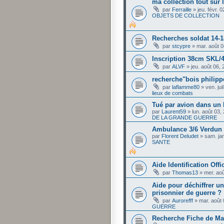
ma collection tout sur
par
Ferraille
»
jeu. févr. 
OBJETS DE COLLECTION
Recherches soldat 14-1
par
stcypre
»
mar. août 
Inscription 38cm SKL/
par
ALVF
»
jeu. août 06,
recherche"bois philip
par
laflamme80
»
ven. ju
lieux de combats
Tué par avion dans un 
par
Laurent59
»
lun. août 03,
DE LA GRANDE GUERRE
Ambulance 3/6 Verdun J
par
Florent Deludet
»
sam. ja
SANTE
Aide Identification Offi
par
Thomas13
»
mer. ao
Aide pour déchiffrer un
prisonnier de guerre ?
par
Aurorefff
»
mar. août
GUERRE
Recherche Fiche de Mat