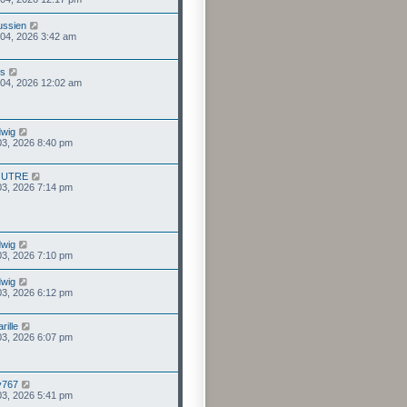
ussien
 04, 2026 3:42 am
us
 04, 2026 12:02 am
wig
 03, 2026 8:40 pm
OUTRE
 03, 2026 7:14 pm
wig
 03, 2026 7:10 pm
wig
 03, 2026 6:12 pm
rille
 03, 2026 6:07 pm
ry767
 03, 2026 5:41 pm