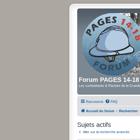
Forum PAGES 14-18
Les combattants & l'histoire de la Gran
Raccourcis
FAQ
Accueil du forum
Rechercher
Sujets actifs
Aller sur la recherche avancée