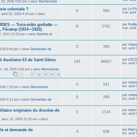
t 03, 2026 4:53 am
» dans
Recherches
erie coloniale ?
par
Le Pr
6
560
mar. août
. août 02, 2026 4:16 pm
» dans
ES — Trois-mâts goélette —
par
Rutili
8
2781
mar. août
, Fécamp (1914∽1922).
7, 2013 12:23 pm
» dans
Navires et
par
cheed
0
369
lun. août
 2026 8:40 pm
» dans
Demandes de
al Auxiliaire 63 de Saint Génis
par
LEC
142
80627
lun. août
vr. 29, 2025 4:56 pm
» dans
Monuments
1
11
12
13
14
15
…
par
cheed
0
241
lun. août
 2026 7:10 pm
» dans
Monuments
par
cheed
0
280
lun. août
 2026 6:12 pm
» dans
Demandes de
itaire originaire du diocèse de
par
masca
5
1724
lun. août
 janv. 10, 2009 12:29 am
» dans
cule et demande de
par
thier
4
838
lun. août