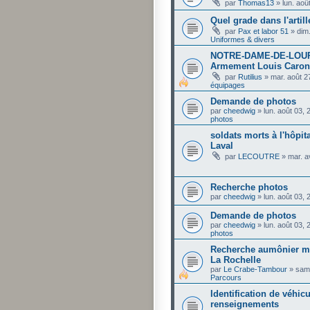
par
Thomas13
»
lun. aoû
Quel grade dans l'artill
par
Pax et labor 51
»
dim
Uniformes & divers
NOTRE-DAME-DE-LOURD
Armement Louis Caron
par
Rutilius
»
mar. août 2
équipages
Demande de photos
par
cheedwig
»
lun. août 03,
photos
soldats morts à l'hôpit
Laval
par
LECOUTRE
»
mar. a
Recherche photos
par
cheedwig
»
lun. août 03,
Demande de photos
par
cheedwig
»
lun. août 03,
photos
Recherche aumônier mil
La Rochelle
par
Le Crabe-Tambour
»
sam.
Parcours
Identification de véhi
renseignements