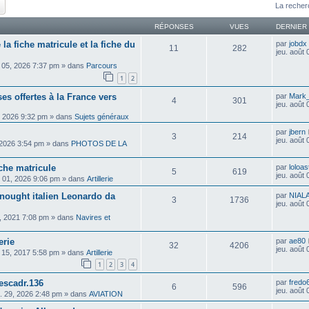
ercher
Recherche avancée
La recher
RÉPONSES
VUES
DERNIER
 la fiche matricule et la fiche du
par
jobdx
11
282
jeu. août
 05, 2026 7:37 pm
» dans
Parcours
1
2
es offertes à la France vers
par
Mark_
4
301
jeu. août
, 2026 9:32 pm
» dans
Sujets généraux
par
jbern
3
214
jeu. août
 2026 3:54 pm
» dans
PHOTOS DE LA
che matricule
par
loloas
5
619
jeu. août
 01, 2026 9:06 pm
» dans
Artillerie
dnought italien Leonardo da
par
NIAL
3
1736
jeu. août
, 2021 7:08 pm
» dans
Navires et
erie
par
ae80
32
4206
jeu. août
. 15, 2017 5:58 pm
» dans
Artillerie
1
2
3
4
escadr.136
par
fredo
6
596
jeu. août
il. 29, 2026 2:48 pm
» dans
AVIATION