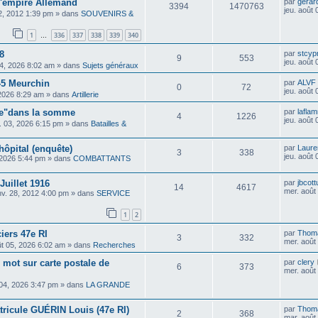
 l'empire Allemand
par
gerar
3394
1470763
jeu. août
02, 2012 1:39 pm
» dans
SOUVENIRS &
1
336
337
338
339
340
…
8
par
stcyp
9
553
jeu. août
04, 2026 8:02 am
» dans
Sujets généraux
45 Meurchin
par
ALVF
0
72
jeu. août
 2026 8:29 am
» dans
Artillerie
pe"dans la somme
par
lafla
4
1226
jeu. août
il. 03, 2026 6:15 pm
» dans
Batailles &
hôpital (enquête)
par
Laure
3
338
jeu. août
 2026 5:44 pm
» dans
COMBATTANTS
uillet 1916
par
jbcott
14
4617
mer. août
nv. 28, 2012 4:00 pm
» dans
SERVICE
1
2
ciers 47e RI
par
Thom
3
332
mer. août
ût 05, 2026 6:02 am
» dans
Recherches
 mot sur carte postale de
par
clery
6
373
mer. août
 04, 2026 3:47 pm
» dans
LA GRANDE
ricule GUÉRIN Louis (47e RI)
par
Thom
2
368
mar. août