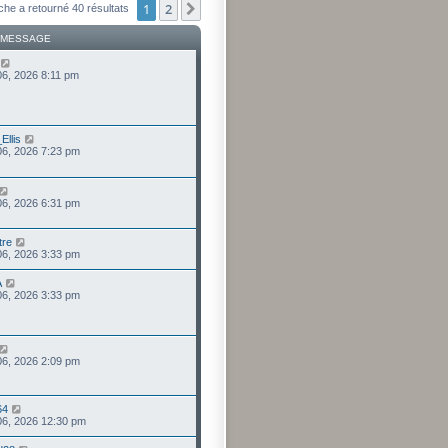
1
2
Suivant
che a retourné 40 résultats
 MESSAGE
 06, 2026 8:11 pm
Ellis
 06, 2026 7:23 pm
 06, 2026 6:31 pm
tre
 06, 2026 3:33 pm
A
 06, 2026 3:33 pm
 06, 2026 2:09 pm
64
 06, 2026 12:30 pm