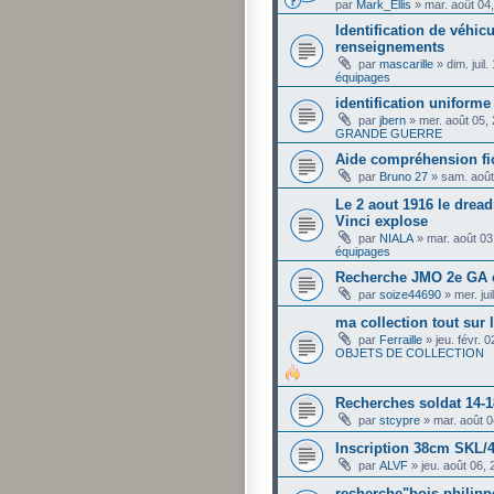
par
Mark_Ellis
»
mar. août 04
Identification de véhi
renseignements
par
mascarille
»
dim. juil
équipages
identification uniforme
par
jbern
»
mer. août 05,
GRANDE GUERRE
Aide compréhension fi
par
Bruno 27
»
sam. août
Le 2 aout 1916 le drea
Vinci explose
par
NIALA
»
mar. août 03
équipages
Recherche JMO 2e GA 
par
soize44690
»
mer. ju
ma collection tout sur
par
Ferraille
»
jeu. févr. 
OBJETS DE COLLECTION
Recherches soldat 14-1
par
stcypre
»
mar. août 
Inscription 38cm SKL/
par
ALVF
»
jeu. août 06,
recherche"bois philip