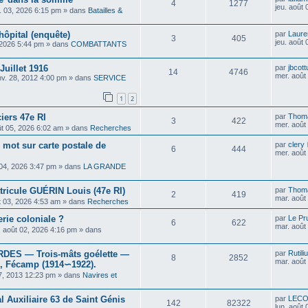
4
1277
jeu. août
il. 03, 2026 6:15 pm
» dans
Batailles &
hôpital (enquête)
par
Laure
3
405
jeu. août
 2026 5:44 pm
» dans
COMBATTANTS
uillet 1916
par
jbcott
14
4746
mer. août
nv. 28, 2012 4:00 pm
» dans
SERVICE
1
2
ciers 47e RI
par
Thom
3
422
mer. août
ût 05, 2026 6:02 am
» dans
Recherches
 mot sur carte postale de
par
clery
6
444
mer. août
 04, 2026 3:47 pm
» dans
LA GRANDE
ricule GUÉRIN Louis (47e RI)
par
Thom
2
419
mar. août
t 03, 2026 4:53 am
» dans
Recherches
erie coloniale ?
par
Le Pr
6
622
mar. août
. août 02, 2026 4:16 pm
» dans
ES — Trois-mâts goélette —
par
Rutili
8
2852
mar. août
, Fécamp (1914∽1922).
7, 2013 12:23 pm
» dans
Navires et
al Auxiliaire 63 de Saint Génis
par
LEC
142
82322
lun. août