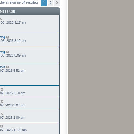
1
2
Suivant
che a retourné 34 résultats
 MESSAGE
 08, 2026 9:17 am
wig
 08, 2026 8:12 am
wig
 08, 2026 8:09 am
moin
 07, 2026 5:52 pm
 07, 2026 3:10 pm
 07, 2026 3:07 pm
 07, 2026 1:00 pm
 07, 2026 11:36 am