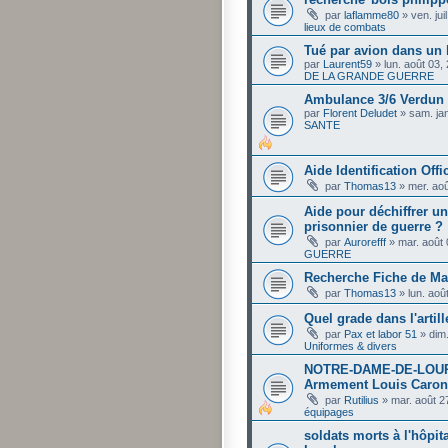
par
laflamme80
»
ven. ju
lieux de combats
Tué par avion dans un 
par
Laurent59
»
lun. août 03,
DE LA GRANDE GUERRE
Ambulance 3/6 Verdun J
par
Florent Deludet
»
sam. ja
SANTE
Aide Identification Offi
par
Thomas13
»
mer. ao
Aide pour déchiffrer un
prisonnier de guerre ?
par
Aurorefff
»
mar. août
GUERRE
Recherche Fiche de Mat
par
Thomas13
»
lun. aoû
Quel grade dans l'artill
par
Pax et labor 51
»
dim
Uniformes & divers
NOTRE-DAME-DE-LOURD
Armement Louis Caron
par
Rutilius
»
mar. août 2
équipages
soldats morts à l'hôpit