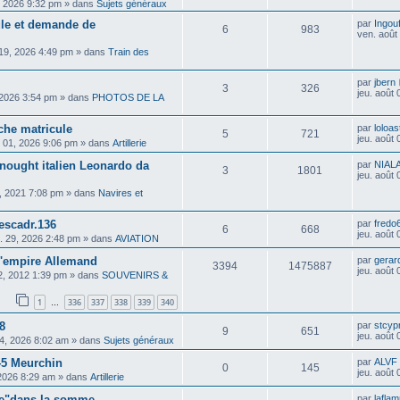
, 2026 9:32 pm
» dans
Sujets généraux
cule et demande de
par
Ingou
6
983
ven. août
. 19, 2026 4:49 pm
» dans
Train des
par
jbern
3
326
jeu. août
 2026 3:54 pm
» dans
PHOTOS DE LA
che matricule
par
loloas
5
721
jeu. août
 01, 2026 9:06 pm
» dans
Artillerie
dnought italien Leonardo da
par
NIAL
3
1801
jeu. août
, 2021 7:08 pm
» dans
Navires et
escadr.136
par
fredo
6
668
jeu. août
il. 29, 2026 2:48 pm
» dans
AVIATION
 l'empire Allemand
par
gerar
3394
1475887
jeu. août
02, 2012 1:39 pm
» dans
SOUVENIRS &
1
336
337
338
339
340
…
8
par
stcyp
9
651
jeu. août
04, 2026 8:02 am
» dans
Sujets généraux
45 Meurchin
par
ALVF
0
145
jeu. août
 2026 8:29 am
» dans
Artillerie
pe"dans la somme
par
lafla