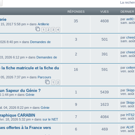
ercher
Recherche avancée
La recher
RÉPONSES
VUES
DERNIER
erie
par
ae80
35
4608
sam. août
. 15, 2017 5:58 pm
» dans
Artillerie
1
2
3
4
par
cheed
3
501
sam. août
 2026 8:40 pm
» dans
Demandes de
par
cheed
2
391
sam. août
 03, 2026 6:12 pm
» dans
Demandes de
 la fiche matricule et la fiche du
par
celte
16
591
ven. août
 05, 2026 7:37 pm
» dans
Parcours
1
2
un Sapeur du Génie ?
par
Skipp
1
5439
ven. août
25 1:44 pm
» dans
Génie
par
Skipp
9
1623
ven. août
uil. 04, 2026 8:22 pm
» dans
Génie
ographique CARABIN
par
HT62
7
4084
ven. août
évr. 18, 2026 5:32 pm
» dans
sur le NET
es offertes à la France vers
par
ALVF
6
469
ven. août