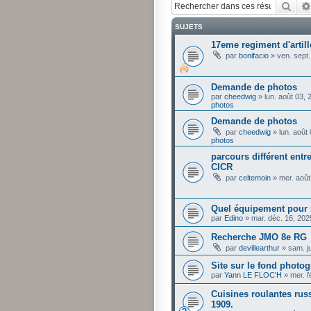
Rech
SUJETS
17eme regiment d'artill
par
bonifacio
»
ven. sept
Demande de photos
par
cheedwig
»
lun. août 03,
photos
Demande de photos
par
cheedwig
»
lun. août
photos
parcours différent entre
CICR
par
celtemoin
»
mer. août
Quel équipement pour 
par
Edino
»
mar. déc. 16, 20
Recherche JMO 8e RG
par
devillearthur
»
sam. j
Site sur le fond phot
par
Yann LE FLOC'H
»
mer. f
Cuisines roulantes russ
1909.