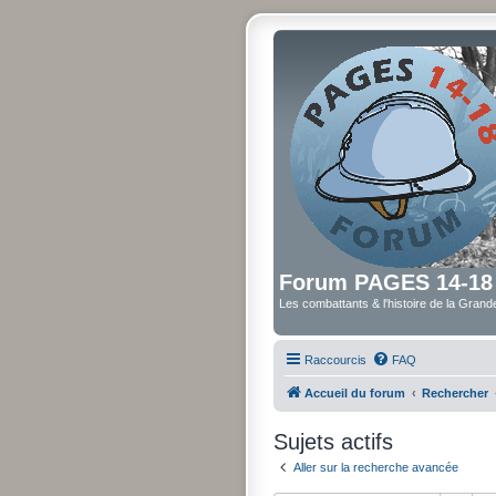
Forum PAGES 14-18
Les combattants & l'histoire de la Gran
Raccourcis
FAQ
Accueil du forum
Rechercher
Sujets actifs
Aller sur la recherche avancée