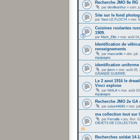
Recherche JMO 8e RG
par
devillearthur
»
sam. j
Site sur le fond phot
par
Yann LE FLOC'H
»
mer. f
Cuisines roulantes russ
1909.
par
Mark_Ellis
»
mar. août 04
Identification de véhi
renseignements
par
mascarille
»
dim. juil
équipages
identification uniforme
par
jbern
»
mer. août 05,
GRANDE GUERRE
Le 2 aout 1916 le drea
Vinci explose
par
NIALA
»
mar. août 03
équipages
Recherche JMO 2e GA 
par
soize44690
»
mer. ju
ma collection tout sur
par
Ferraille
»
jeu. févr. 
OBJETS DE COLLECTION
Recherches soldat 14-1