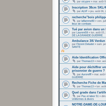
par
stcypre
»
mar. août 
Inscription 38cm SKL/
par
ALVF
»
jeu. août 06,
recherche"bois philip
par
laflamme80
»
ven. ju
lieux de combats
Tué par avion dans un 
par
Laurent59
»
lun. août 03,
DE LA GRANDE GUERRE
Ambulance 3/6 Verdun J
par
Florent Deludet
»
sam. ja
SANTE
Aide Identification Offi
par
Thomas13
»
mer. ao
Aide pour déchiffrer un
prisonnier de guerre ?
par
Aurorefff
»
mar. août
GUERRE
Recherche Fiche de Mat
par
Thomas13
»
lun. aoû
Quel grade dans l'artill
par
Pax et labor 51
»
dim
Uniformes & divers
NOTRE-DAME-DE-LOURD