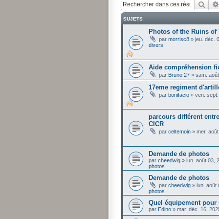
Rech
SUJETS
Photos of the Ruins of
par
morrisc8
»
jeu. déc.
divers
Aide compréhension fi
par
Bruno 27
»
sam. août
17eme regiment d'artill
par
bonifacio
»
ven. sept
parcours différent entre
CICR
par
celtemoin
»
mer. août
Demande de photos
par
cheedwig
»
lun. août 03,
photos
Demande de photos
par
cheedwig
»
lun. août
photos
Quel équipement pour 
par
Edino
»
mar. déc. 16, 20