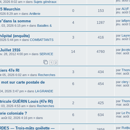
jeu. août
04, 2026 8:02 am
» dans
Sujets généraux
45 Meurchin
par
ALVF
0
153
jeu. août
 2026 8:29 am
» dans
Artillerie
pe"dans la somme
par
lafla
4
1287
jeu. août
il. 03, 2026 6:15 pm
» dans
Batailles &
hôpital (enquête)
par
Laure
3
416
jeu. août
 2026 5:44 pm
» dans
COMBATTANTS
uillet 1916
par
jbcott
14
4760
mer. août
nv. 28, 2012 4:00 pm
» dans
SERVICE
1
2
ciers 47e RI
par
Thom
3
434
mer. août
ût 05, 2026 6:02 am
» dans
Recherches
 mot sur carte postale de
par
clery
6
454
mer. août
 04, 2026 3:47 pm
» dans
LA GRANDE
ricule GUÉRIN Louis (47e RI)
par
Thom
2
425
mar. août
t 03, 2026 4:53 am
» dans
Recherches
erie coloniale ?
par
Le Pr
6
634
mar. août
. août 02, 2026 4:16 pm
» dans
ES — Trois-mâts goélette —
par
Rutili
8
2856