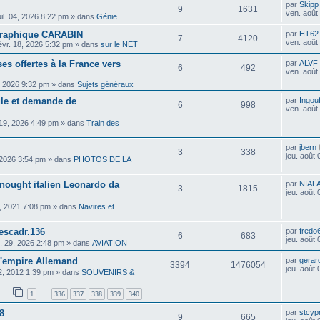
par
Skipp
9
1631
ven. août
uil. 04, 2026 8:22 pm
» dans
Génie
ographique CARABIN
par
HT62
7
4120
ven. août
évr. 18, 2026 5:32 pm
» dans
sur le NET
es offertes à la France vers
par
ALVF
6
492
ven. août
, 2026 9:32 pm
» dans
Sujets généraux
cule et demande de
par
Ingou
6
998
ven. août
. 19, 2026 4:49 pm
» dans
Train des
par
jbern
3
338
jeu. août
 2026 3:54 pm
» dans
PHOTOS DE LA
dnought italien Leonardo da
par
NIAL
3
1815
jeu. août
, 2021 7:08 pm
» dans
Navires et
escadr.136
par
fredo
6
683
jeu. août
il. 29, 2026 2:48 pm
» dans
AVIATION
 l'empire Allemand
par
gerar
3394
1476054
jeu. août
02, 2012 1:39 pm
» dans
SOUVENIRS &
1
336
337
338
339
340
…
8
par
stcyp
9
665