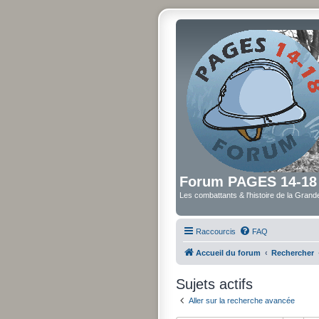
Forum PAGES 14-18
Les combattants & l'histoire de la Gran
Raccourcis
FAQ
Accueil du forum
Rechercher
Sujets actifs
Aller sur la recherche avancée