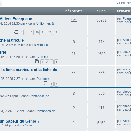
ercher
Recherche avancée
La recher
RÉPONSES
VUES
DERNIER
 Villers Franqueux
par
Fdan
121
56982
sam. août
 04, 2014 12:30 pm
» dans
Uniformes &
1
9
10
11
12
13
…
che matricule
par
Scolar
8
774
sam. août
 01, 2026 9:06 pm
» dans
Artillerie
erie
par
ae80
36
4680
sam. août
. 15, 2017 5:58 pm
» dans
Artillerie
1
2
3
4
 la fiche matricule et la fiche du
par
jobdx
18
662
sam. août
 05, 2026 7:37 pm
» dans
Parcours
1
2
par
cheed
3
550
sam. août
 2026 8:40 pm
» dans
Demandes de
par
cheed
2
416
sam. août
 03, 2026 6:12 pm
» dans
Demandes de
un Sapeur du Génie ?
par
Skipp
1
5458
ven. août
25 1:44 pm
» dans
Génie