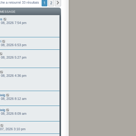
1
2
Suivant
che a retourné 33 résultats
 MESSAGE
es
 08, 2026 7:54 pm
i
 08, 2026 6:53 pm
 08, 2026 5:27 pm
 08, 2026 4:36 pm
wig
 08, 2026 8:12 am
wig
 08, 2026 8:09 am
 07, 2026 3:10 pm