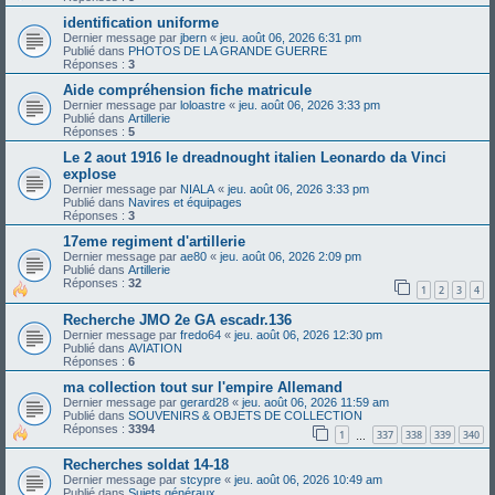
identification uniforme
Dernier message par
jbern
«
jeu. août 06, 2026 6:31 pm
Publié dans
PHOTOS DE LA GRANDE GUERRE
Réponses :
3
Aide compréhension fiche matricule
Dernier message par
loloastre
«
jeu. août 06, 2026 3:33 pm
Publié dans
Artillerie
Réponses :
5
Le 2 aout 1916 le dreadnought italien Leonardo da Vinci
explose
Dernier message par
NIALA
«
jeu. août 06, 2026 3:33 pm
Publié dans
Navires et équipages
Réponses :
3
17eme regiment d'artillerie
Dernier message par
ae80
«
jeu. août 06, 2026 2:09 pm
Publié dans
Artillerie
Réponses :
32
1
2
3
4
Recherche JMO 2e GA escadr.136
Dernier message par
fredo64
«
jeu. août 06, 2026 12:30 pm
Publié dans
AVIATION
Réponses :
6
ma collection tout sur l'empire Allemand
Dernier message par
gerard28
«
jeu. août 06, 2026 11:59 am
Publié dans
SOUVENIRS & OBJETS DE COLLECTION
Réponses :
3394
1
337
338
339
340
…
Recherches soldat 14-18
Dernier message par
stcypre
«
jeu. août 06, 2026 10:49 am
Publié dans
Sujets généraux