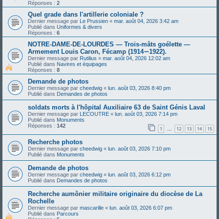
Réponses :
2
Quel grade dans l'artillerie coloniale ?
Dernier message par
Le Prussien
«
mar. août 04, 2026 3:42 am
Publié dans
Uniformes & divers
Réponses :
6
NOTRE-DAME-DE-LOURDES — Trois-mâts goélette —
Armement Louis Caron, Fécamp (1914∽1922).
Dernier message par
Rutilius
«
mar. août 04, 2026 12:02 am
Publié dans
Navires et équipages
Réponses :
8
Demande de photos
Dernier message par
cheedwig
«
lun. août 03, 2026 8:40 pm
Publié dans
Demandes de photos
soldats morts à l'hôpital Auxiliaire 63 de Saint Génis Laval
Dernier message par
LECOUTRE
«
lun. août 03, 2026 7:14 pm
Publié dans
Monuments
Réponses :
142
1
12
13
14
15
…
Recherche photos
Dernier message par
cheedwig
«
lun. août 03, 2026 7:10 pm
Publié dans
Monuments
Demande de photos
Dernier message par
cheedwig
«
lun. août 03, 2026 6:12 pm
Publié dans
Demandes de photos
Recherche aumônier militaire originaire du diocèse de La
Rochelle
Dernier message par
mascarille
«
lun. août 03, 2026 6:07 pm
Publié dans
Parcours