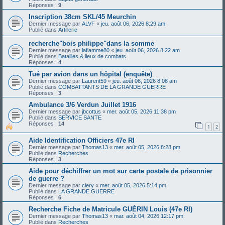
Réponses :
9
Inscription 38cm SKL/45 Meurchin
Dernier message par
ALVF
«
jeu. août 06, 2026 8:29 am
Publié dans
Artillerie
recherche"bois philippe"dans la somme
Dernier message par
laflamme80
«
jeu. août 06, 2026 8:22 am
Publié dans
Batailles & lieux de combats
Réponses :
4
Tué par avion dans un hôpital (enquête)
Dernier message par
Laurent59
«
jeu. août 06, 2026 8:08 am
Publié dans
COMBATTANTS DE LA GRANDE GUERRE
Réponses :
3
Ambulance 3/6 Verdun Juillet 1916
Dernier message par
jbcottus
«
mer. août 05, 2026 11:38 pm
Publié dans
SERVICE SANTE
Réponses :
14
1
2
Aide Identification Officiers 47e RI
Dernier message par
Thomas13
«
mer. août 05, 2026 8:28 pm
Publié dans
Recherches
Réponses :
3
Aide pour déchiffrer un mot sur carte postale de prisonnier
de guerre ?
Dernier message par
clery
«
mer. août 05, 2026 5:14 pm
Publié dans
LA GRANDE GUERRE
Réponses :
6
Recherche Fiche de Matricule GUÉRIN Louis (47e RI)
Dernier message par
Thomas13
«
mar. août 04, 2026 12:17 pm
Publié dans
Recherches