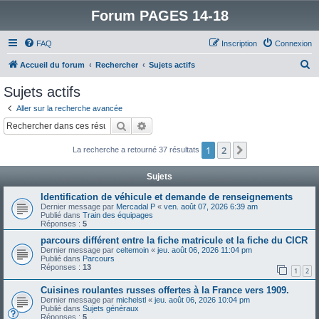
Forum PAGES 14-18
FAQ
Inscription
Connexion
R
Accueil du forum
Rechercher
Sujets actifs
e
Sujets actifs
c
Aller sur la recherche avancée
h
Rechercher
Recherche avancée
e
1
2
Suivant
La recherche a retourné 37 résultats
r
c
Sujets
h
Identification de véhicule et demande de renseignements
e
Dernier message par
Mercadal P
«
ven. août 07, 2026 6:39 am
Publié dans
Train des équipages
r
Réponses :
5
parcours différent entre la fiche matricule et la fiche du CICR
Dernier message par
celtemoin
«
jeu. août 06, 2026 11:04 pm
Publié dans
Parcours
Réponses :
13
1
2
Cuisines roulantes russes offertes à la France vers 1909.
Dernier message par
michelstl
«
jeu. août 06, 2026 10:04 pm
Publié dans
Sujets généraux
Réponses :
5