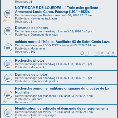
Réponses :
6
NOTRE-DAME-DE-LOURDES — Trois-mâts goélette —
Armement Louis Caron, Fécamp (1914∽1922).
Dernier message par
Rutilius
«
mar. août 04, 2026 12:02 am
Publié dans
Navires et équipages
Réponses :
8
Demande de photos
Dernier message par
cheedwig
«
lun. août 03, 2026 8:40 pm
Publié dans
Demandes de photos
soldats morts à l'hôpital Auxiliaire 63 de Saint Génis Laval
Dernier message par
LECOUTRE
«
lun. août 03, 2026 7:14 pm
Publié dans
Monuments
Réponses :
142
1
12
13
14
15
…
Recherche photos
Dernier message par
cheedwig
«
lun. août 03, 2026 7:10 pm
Publié dans
Monuments
Demande de photos
Dernier message par
cheedwig
«
lun. août 03, 2026 6:12 pm
Publié dans
Demandes de photos
Recherche aumônier militaire originaire du diocèse de La
Rochelle
Dernier message par
mascarille
«
lun. août 03, 2026 6:07 pm
Publié dans
Parcours
Réponses :
5
Identification de véhicule et demande de renseignements
Dernier message par
thierry767
«
lun. août 03, 2026 5:41 pm
Publié dans
Train des équipages