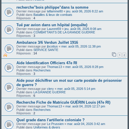
recherche"bois philippe"dans la somme
Dernier message par
laflamme80
«
jeu. août 06, 2026 8:22 am
Publié dans
Batailles & lieux de combats
Réponses :
4
Tué par avion dans un hôpital (enquête)
Dernier message par
Laurent59
«
jeu. août 06, 2026 8:08 am
Publié dans
COMBATTANTS DE LA GRANDE GUERRE
Réponses :
3
Ambulance 3/6 Verdun Juillet 1916
Dernier message par
jbcottus
«
mer. août 05, 2026 11:38 pm
Publié dans
SERVICE SANTE
Réponses :
14
1
2
Aide Identification Officiers 47e RI
Dernier message par
Thomas13
«
mer. août 05, 2026 8:28 pm
Publié dans
Recherches
Réponses :
3
Aide pour déchiffrer un mot sur carte postale de prisonnier
de guerre ?
Dernier message par
clery
«
mer. août 05, 2026 5:14 pm
Publié dans
LA GRANDE GUERRE
Réponses :
6
Recherche Fiche de Matricule GUÉRIN Louis (47e RI)
Dernier message par
Thomas13
«
mar. août 04, 2026 12:17 pm
Publié dans
Recherches
Réponses :
2
Quel grade dans l'artillerie coloniale ?
Dernier message par
Le Prussien
«
mar. août 04, 2026 3:42 am
Publié dans
Uniformes & divers