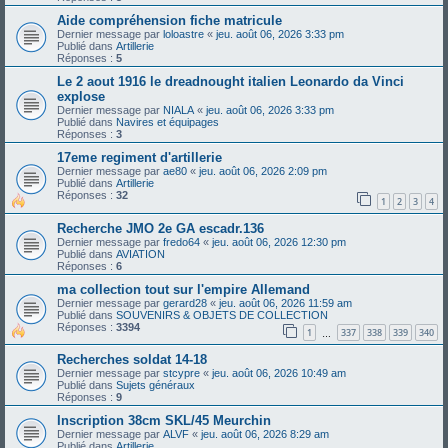
Aide compréhension fiche matricule
Dernier message par
loloastre
«
jeu. août 06, 2026 3:33 pm
Publié dans
Artillerie
Réponses :
5
Le 2 aout 1916 le dreadnought italien Leonardo da Vinci
explose
Dernier message par
NIALA
«
jeu. août 06, 2026 3:33 pm
Publié dans
Navires et équipages
Réponses :
3
17eme regiment d'artillerie
Dernier message par
ae80
«
jeu. août 06, 2026 2:09 pm
Publié dans
Artillerie
Réponses :
32
1
2
3
4
Recherche JMO 2e GA escadr.136
Dernier message par
fredo64
«
jeu. août 06, 2026 12:30 pm
Publié dans
AVIATION
Réponses :
6
ma collection tout sur l'empire Allemand
Dernier message par
gerard28
«
jeu. août 06, 2026 11:59 am
Publié dans
SOUVENIRS & OBJETS DE COLLECTION
Réponses :
3394
1
337
338
339
340
…
Recherches soldat 14-18
Dernier message par
stcypre
«
jeu. août 06, 2026 10:49 am
Publié dans
Sujets généraux
Réponses :
9
Inscription 38cm SKL/45 Meurchin
Dernier message par
ALVF
«
jeu. août 06, 2026 8:29 am
Publié dans
Artillerie