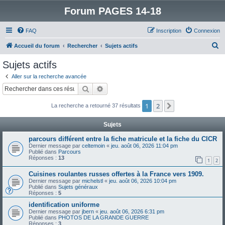
Forum PAGES 14-18
FAQ
Inscription
Connexion
R
Accueil du forum
Rechercher
Sujets actifs
e
Sujets actifs
c
Aller sur la recherche avancée
h
Rechercher
Recherche avancée
e
1
2
Suivant
La recherche a retourné 37 résultats
r
c
Sujets
h
parcours différent entre la fiche matricule et la fiche du CICR
e
Dernier message par
celtemoin
«
jeu. août 06, 2026 11:04 pm
Publié dans
Parcours
r
Réponses :
13
1
2
Cuisines roulantes russes offertes à la France vers 1909.
Dernier message par
michelstl
«
jeu. août 06, 2026 10:04 pm
Publié dans
Sujets généraux
Réponses :
5
identification uniforme
Dernier message par
jbern
«
jeu. août 06, 2026 6:31 pm
Publié dans
PHOTOS DE LA GRANDE GUERRE
Réponses :
3