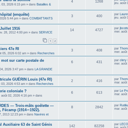
4
1268
jeu. août
il. 03, 2026 6:15 pm
» dans
Batailles &
hôpital (enquête)
par
Laure
3
400
jeu. août
 2026 5:44 pm
» dans
COMBATTANTS
uillet 1916
par
jbcott
14
4727
mer. août
nv. 28, 2012 4:00 pm
» dans
SERVICE
1
2
ciers 47e RI
par
Thom
3
408
mer. août
ût 05, 2026 6:02 am
» dans
Recherches
 mot sur carte postale de
par
clery
6
431
mer. août
 04, 2026 3:47 pm
» dans
LA GRANDE
ricule GUÉRIN Louis (47e RI)
par
Thom
2
416
mar. août
t 03, 2026 4:53 am
» dans
Recherches
erie coloniale ?
par
Le Pr
6
613
mar. août
. août 02, 2026 4:16 pm
» dans
ES — Trois-mâts goélette —
par
Rutili
8
2842
mar. août
, Fécamp (1914∽1922).
7, 2013 12:23 pm
» dans
Navires et
al Auxiliaire 63 de Saint Génis
par
LEC
142
82258
lun. août