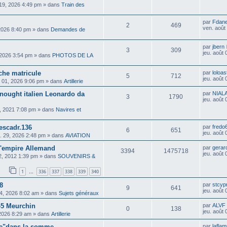
. 19, 2026 4:49 pm
» dans
Train des
par
Fdan
2
469
ven. août
 2026 8:40 pm
» dans
Demandes de
par
jbern
3
309
jeu. août
 2026 3:54 pm
» dans
PHOTOS DE LA
che matricule
par
loloas
5
712
jeu. août
 01, 2026 9:06 pm
» dans
Artillerie
dnought italien Leonardo da
par
NIAL
3
1790
jeu. août
, 2021 7:08 pm
» dans
Navires et
escadr.136
par
fredo
6
651
jeu. août
il. 29, 2026 2:48 pm
» dans
AVIATION
 l'empire Allemand
par
gerar
3394
1475718
jeu. août
02, 2012 1:39 pm
» dans
SOUVENIRS &
1
336
337
338
339
340
…
8
par
stcyp
9
641
jeu. août
04, 2026 8:02 am
» dans
Sujets généraux
45 Meurchin
par
ALVF
0
138
jeu. août
 2026 8:29 am
» dans
Artillerie
pe"dans la somme
par
lafla