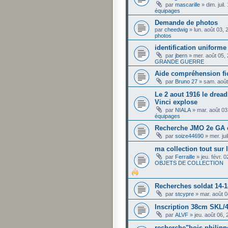
par
mascarille
»
dim. juil
équipages
Demande de photos
par
cheedwig
»
lun. août 03,
photos
identification uniforme
par
jbern
»
mer. août 05,
GRANDE GUERRE
Aide compréhension fi
par
Bruno 27
»
sam. août
Le 2 aout 1916 le drea
Vinci explose
par
NIALA
»
mar. août 03
équipages
Recherche JMO 2e GA 
par
soize44690
»
mer. ju
ma collection tout sur
par
Ferraille
»
jeu. févr. 
OBJETS DE COLLECTION
Recherches soldat 14-1
par
stcypre
»
mar. août 
Inscription 38cm SKL/
par
ALVF
»
jeu. août 06,
recherche"bois philip