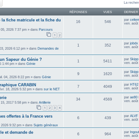
ercher
Recherche avancée
La recher
RÉPONSES
VUES
DERNIER
 la fiche matricule et la fiche du
par
celte
16
546
ven. août
 05, 2026 7:37 pm
» dans
Parcours
1
2
par
jobdx
1
352
ven. août
 03, 2026 6:12 pm
» dans
Demandes de
un Sapeur du Génie ?
par
Skipp
1
5411
ven. août
25 1:44 pm
» dans
Génie
par
Skipp
9
1620
ven. août
uil. 04, 2026 8:22 pm
» dans
Génie
ographique CARABIN
par
HT62
7
4049
ven. août
évr. 18, 2026 5:32 pm
» dans
sur le NET
erie
par
ae80
34
4569
ven. août
. 15, 2017 5:58 pm
» dans
Artillerie
1
2
3
4
es offertes à la France vers
par
ALVF
6
439
ven. août
, 2026 9:32 pm
» dans
Sujets généraux
cule et demande de
par
Ingou
6
964
ven. août