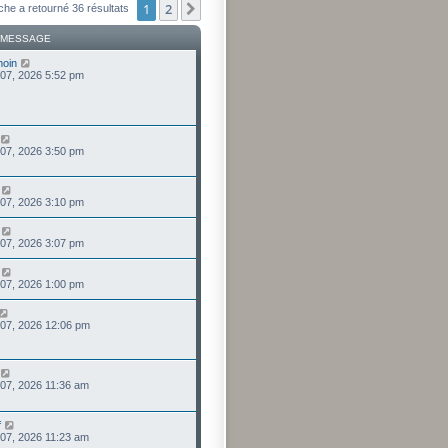
1
2
Suivant
che a retourné 36 résultats
 MESSAGE
moin
 07, 2026 5:52 pm
 07, 2026 3:50 pm
 07, 2026 3:10 pm
 07, 2026 3:07 pm
 07, 2026 1:00 pm
 07, 2026 12:06 pm
 07, 2026 11:36 am
f
 07, 2026 11:23 am