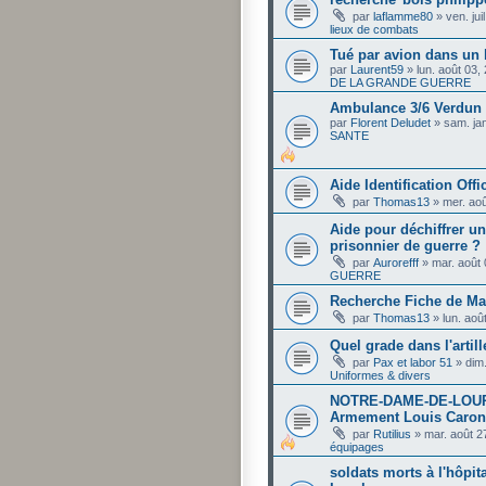
par
laflamme80
»
ven. ju
lieux de combats
Tué par avion dans un 
par
Laurent59
»
lun. août 03,
DE LA GRANDE GUERRE
Ambulance 3/6 Verdun J
par
Florent Deludet
»
sam. ja
SANTE
Aide Identification Offi
par
Thomas13
»
mer. ao
Aide pour déchiffrer un
prisonnier de guerre ?
par
Aurorefff
»
mar. août
GUERRE
Recherche Fiche de Mat
par
Thomas13
»
lun. aoû
Quel grade dans l'artill
par
Pax et labor 51
»
dim
Uniformes & divers
NOTRE-DAME-DE-LOURD
Armement Louis Caron
par
Rutilius
»
mar. août 2
équipages
soldats morts à l'hôpit