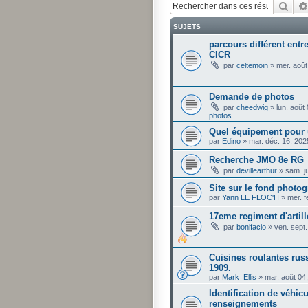
Rech
SUJETS
parcours différent entre
CICR
par
celtemoin
»
mer. août
Demande de photos
par
cheedwig
»
lun. août
photos
Quel équipement pour 
par
Edino
»
mar. déc. 16, 20
Recherche JMO 8e RG
par
devillearthur
»
sam. j
Site sur le fond phot
par
Yann LE FLOC'H
»
mer. f
17eme regiment d'artill
par
bonifacio
»
ven. sept
Cuisines roulantes russ
1909.
par
Mark_Ellis
»
mar. août 04
Identification de véhi
renseignements