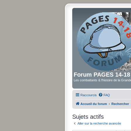
Forum PAGES 14-18
Les combattants & l'histoire de la Gran
Raccourcis
FAQ
Accueil du forum
Rechercher
Sujets actifs
Aller sur la recherche avancée