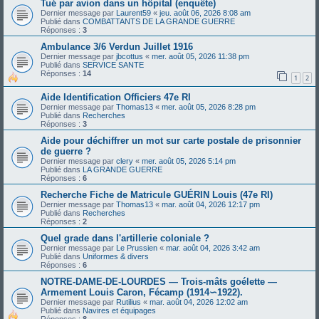
Tué par avion dans un hôpital (enquête)
Dernier message par
Laurent59
«
jeu. août 06, 2026 8:08 am
Publié dans
COMBATTANTS DE LA GRANDE GUERRE
Réponses :
3
Ambulance 3/6 Verdun Juillet 1916
Dernier message par
jbcottus
«
mer. août 05, 2026 11:38 pm
Publié dans
SERVICE SANTE
Réponses :
14
1
2
Aide Identification Officiers 47e RI
Dernier message par
Thomas13
«
mer. août 05, 2026 8:28 pm
Publié dans
Recherches
Réponses :
3
Aide pour déchiffrer un mot sur carte postale de prisonnier
de guerre ?
Dernier message par
clery
«
mer. août 05, 2026 5:14 pm
Publié dans
LA GRANDE GUERRE
Réponses :
6
Recherche Fiche de Matricule GUÉRIN Louis (47e RI)
Dernier message par
Thomas13
«
mar. août 04, 2026 12:17 pm
Publié dans
Recherches
Réponses :
2
Quel grade dans l'artillerie coloniale ?
Dernier message par
Le Prussien
«
mar. août 04, 2026 3:42 am
Publié dans
Uniformes & divers
Réponses :
6
NOTRE-DAME-DE-LOURDES — Trois-mâts goélette —
Armement Louis Caron, Fécamp (1914∽1922).
Dernier message par
Rutilius
«
mar. août 04, 2026 12:02 am
Publié dans
Navires et équipages