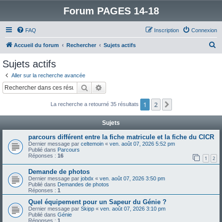
Forum PAGES 14-18
FAQ
Inscription
Connexion
R
Accueil du forum
Rechercher
Sujets actifs
e
Sujets actifs
c
Aller sur la recherche avancée
h
Rechercher
Recherche avancée
e
1
2
Suivant
La recherche a retourné 35 résultats
r
c
Sujets
h
parcours différent entre la fiche matricule et la fiche du CICR
e
Dernier message par
celtemoin
«
ven. août 07, 2026 5:52 pm
Publié dans
Parcours
r
Réponses :
16
1
2
Demande de photos
Dernier message par
jobdx
«
ven. août 07, 2026 3:50 pm
Publié dans
Demandes de photos
Réponses :
1
Quel équipement pour un Sapeur du Génie ?
Dernier message par
Skipp
«
ven. août 07, 2026 3:10 pm
Publié dans
Génie
Réponses :
1