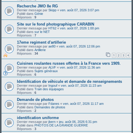
Recherche JMO 8e RG
Dernier message par
Skipp
«
ven. août 07, 2026 3:07 pm
Publié dans
Génie
Réponses :
9
Site sur le fond photographique CARABIN
Dernier message par
HT62
«
ven. août 07, 2026 1:00 pm
Publié dans
sur le NET
Réponses :
7
17eme regiment d'artillerie
Dernier message par
ae80
«
ven. août 07, 2026 12:06 pm
Publié dans
Artillerie
Réponses :
34
1
2
3
4
Cuisines roulantes russes offertes à la France vers 1909.
Dernier message par
ALVF
«
ven. août 07, 2026 11:36 am
Publié dans
Sujets généraux
Réponses :
6
Identification de véhicule et demande de renseignements
Dernier message par
Ingouf
«
ven. août 07, 2026 11:23 am
Publié dans
Train des équipages
Réponses :
6
Demande de photos
Dernier message par
Fdanes
«
ven. août 07, 2026 11:17 am
Publié dans
Demandes de photos
Réponses :
2
identification uniforme
Dernier message par
jbern
«
jeu. août 06, 2026 6:31 pm
Publié dans
PHOTOS DE LA GRANDE GUERRE
Réponses :
3