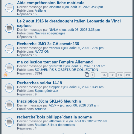
Aide compréhension fiche matricule
Dernier message par
loloastre
«
jeu. août 06, 2026 3:33 pm
Publié dans
Artillerie
Réponses :
5
Le 2 aout 1916 le dreadnought italien Leonardo da Vinci
explose
Dernier message par
NIALA
«
jeu. août 06, 2026 3:33 pm
Publié dans
Navires et équipages
Réponses :
3
Recherche JMO 2e GA escadr.136
Dernier message par
fredo64
«
jeu. août 06, 2026 12:30 pm
Publié dans
AVIATION
Réponses :
6
ma collection tout sur l'empire Allemand
Dernier message par
gerard28
«
jeu. août 06, 2026 11:59 am
Publié dans
SOUVENIRS & OBJETS DE COLLECTION
Réponses :
3394
1
337
338
339
340
…
Recherches soldat 14-18
Dernier message par
stcypre
«
jeu. août 06, 2026 10:49 am
Publié dans
Sujets généraux
Réponses :
9
Inscription 38cm SKL/45 Meurchin
Dernier message par
ALVF
«
jeu. août 06, 2026 8:29 am
Publié dans
Artillerie
recherche"bois philippe"dans la somme
Dernier message par
laflamme80
«
jeu. août 06, 2026 8:22 am
Publié dans
Batailles & lieux de combats
Réponses :
4