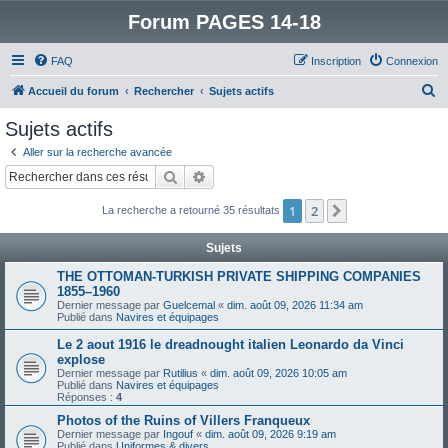
Forum PAGES 14-18
FAQ
Inscription
Connexion
R
Accueil du forum
Rechercher
Sujets actifs
e
Sujets actifs
c
Aller sur la recherche avancée
h
Rechercher
Recherche avancée
e
1
2
Suivant
La recherche a retourné 35 résultats
r
c
Sujets
h
THE OTTOMAN-TURKISH PRIVATE SHIPPING COMPANIES
e
1855–1960
Dernier message par
Guelcemal
«
dim. août 09, 2026 11:34 am
r
Publié dans
Navires et équipages
Le 2 aout 1916 le dreadnought italien Leonardo da Vinci
explose
Dernier message par
Rutilius
«
dim. août 09, 2026 10:05 am
Publié dans
Navires et équipages
Réponses :
4
Photos of the Ruins of Villers Franqueux
Dernier message par
Ingouf
«
dim. août 09, 2026 9:19 am
Publié dans
Uniformes & divers