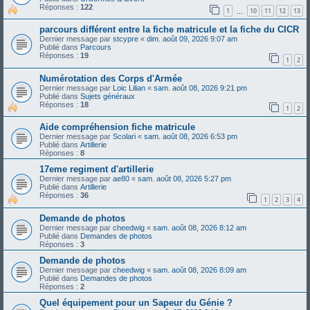
Réponses :
122
1
10
11
12
13
…
parcours différent entre la fiche matricule et la fiche du CICR
Dernier message par
stcypre
«
dim. août 09, 2026 9:07 am
Publié dans
Parcours
Réponses :
19
1
2
Numérotation des Corps d'Armée
Dernier message par
Loic Lilian
«
sam. août 08, 2026 9:21 pm
Publié dans
Sujets généraux
Réponses :
18
1
2
Aide compréhension fiche matricule
Dernier message par
Scolari
«
sam. août 08, 2026 6:53 pm
Publié dans
Artillerie
Réponses :
8
17eme regiment d'artillerie
Dernier message par
ae80
«
sam. août 08, 2026 5:27 pm
Publié dans
Artillerie
Réponses :
36
1
2
3
4
Demande de photos
Dernier message par
cheedwig
«
sam. août 08, 2026 8:12 am
Publié dans
Demandes de photos
Réponses :
3
Demande de photos
Dernier message par
cheedwig
«
sam. août 08, 2026 8:09 am
Publié dans
Demandes de photos
Réponses :
2
Quel équipement pour un Sapeur du Génie ?