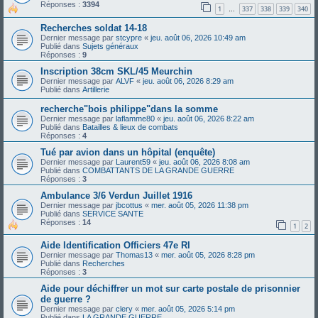
Réponses :
3394
1
337
338
339
340
…
Recherches soldat 14-18
Dernier message par
stcypre
«
jeu. août 06, 2026 10:49 am
Publié dans
Sujets généraux
Réponses :
9
Inscription 38cm SKL/45 Meurchin
Dernier message par
ALVF
«
jeu. août 06, 2026 8:29 am
Publié dans
Artillerie
recherche"bois philippe"dans la somme
Dernier message par
laflamme80
«
jeu. août 06, 2026 8:22 am
Publié dans
Batailles & lieux de combats
Réponses :
4
Tué par avion dans un hôpital (enquête)
Dernier message par
Laurent59
«
jeu. août 06, 2026 8:08 am
Publié dans
COMBATTANTS DE LA GRANDE GUERRE
Réponses :
3
Ambulance 3/6 Verdun Juillet 1916
Dernier message par
jbcottus
«
mer. août 05, 2026 11:38 pm
Publié dans
SERVICE SANTE
Réponses :
14
1
2
Aide Identification Officiers 47e RI
Dernier message par
Thomas13
«
mer. août 05, 2026 8:28 pm
Publié dans
Recherches
Réponses :
3
Aide pour déchiffrer un mot sur carte postale de prisonnier
de guerre ?
Dernier message par
clery
«
mer. août 05, 2026 5:14 pm
Publié dans
LA GRANDE GUERRE