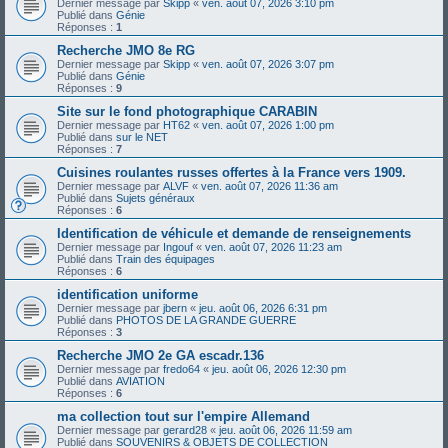
Dernier message par
Skipp
«
ven. août 07, 2026 3:10 pm
Publié dans
Génie
Réponses :
1
Recherche JMO 8e RG
Dernier message par
Skipp
«
ven. août 07, 2026 3:07 pm
Publié dans
Génie
Réponses :
9
Site sur le fond photographique CARABIN
Dernier message par
HT62
«
ven. août 07, 2026 1:00 pm
Publié dans
sur le NET
Réponses :
7
Cuisines roulantes russes offertes à la France vers 1909.
Dernier message par
ALVF
«
ven. août 07, 2026 11:36 am
Publié dans
Sujets généraux
Réponses :
6
Identification de véhicule et demande de renseignements
Dernier message par
Ingouf
«
ven. août 07, 2026 11:23 am
Publié dans
Train des équipages
Réponses :
6
identification uniforme
Dernier message par
jbern
«
jeu. août 06, 2026 6:31 pm
Publié dans
PHOTOS DE LA GRANDE GUERRE
Réponses :
3
Recherche JMO 2e GA escadr.136
Dernier message par
fredo64
«
jeu. août 06, 2026 12:30 pm
Publié dans
AVIATION
Réponses :
6
ma collection tout sur l'empire Allemand
Dernier message par
gerard28
«
jeu. août 06, 2026 11:59 am
Publié dans
SOUVENIRS & OBJETS DE COLLECTION