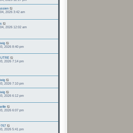
ussien
 04, 2026 3:42 am
us
 04, 2026 12:02 am
wig
 03, 2026 8:40 pm
OUTRE
 03, 2026 7:14 pm
wig
 03, 2026 7:10 pm
wig
 03, 2026 6:12 pm
rille
 03, 2026 6:07 pm
ry767
 03, 2026 5:41 pm