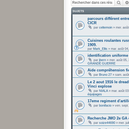
Rech
SUJETS
parcours différent entre
CICR
par
celtemoin
»
mer. août
Cuisines roulantes russ
1909.
par
Mark_Ellis
»
mar. août 04
identification uniforme
par
jbern
»
mer. août 05,
GRANDE GUERRE
Aide compréhension fi
par
Bruno 27
»
sam. août
Le 2 aout 1916 le drea
Vinci explose
par
NIALA
»
mar. août 03
équipages
17eme regiment d'artill
par
bonifacio
»
ven. sept
Recherche JMO 2e GA 
par
soize44690
»
mer. ju