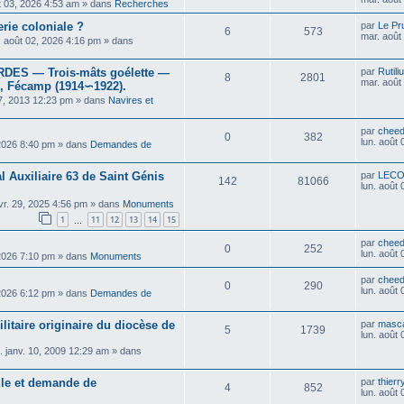
t 03, 2026 4:53 am
» dans
Recherches
erie coloniale ?
par
Le Pr
6
573
mar. août
. août 02, 2026 4:16 pm
» dans
ES — Trois-mâts goélette —
par
Rutili
8
2801
mar. août
, Fécamp (1914∽1922).
7, 2013 12:23 pm
» dans
Navires et
par
cheed
0
382
lun. août
 2026 8:40 pm
» dans
Demandes de
al Auxiliaire 63 de Saint Génis
par
LEC
142
81066
lun. août
vr. 29, 2025 4:56 pm
» dans
Monuments
1
11
12
13
14
15
…
par
cheed
0
252
lun. août
 2026 7:10 pm
» dans
Monuments
par
cheed
0
290
lun. août
 2026 6:12 pm
» dans
Demandes de
itaire originaire du diocèse de
par
masca
5
1739
lun. août
 janv. 10, 2009 12:29 am
» dans
cule et demande de
par
thier
4
852
lun. août