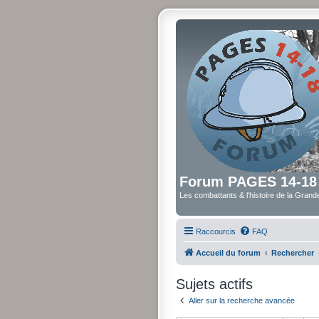
Forum PAGES 14-18
Les combattants & l'histoire de la Gran
Raccourcis
FAQ
Accueil du forum
Rechercher
Sujets actifs
Aller sur la recherche avancée