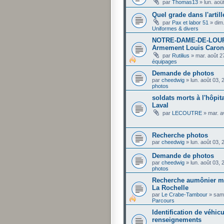
par
Thomas13
»
lun. aoû
Quel grade dans l'artill
par
Pax et labor 51
»
dim
Uniformes & divers
NOTRE-DAME-DE-LOURD
Armement Louis Caron
par
Rutilius
»
mar. août 2
équipages
Demande de photos
par
cheedwig
»
lun. août 03,
photos
soldats morts à l'hôpit
Laval
par
LECOUTRE
»
mar. a
Recherche photos
par
cheedwig
»
lun. août 03,
Demande de photos
par
cheedwig
»
lun. août 03,
photos
Recherche aumônier mil
La Rochelle
par
Le Crabe-Tambour
»
sam.
Parcours
Identification de véhi
renseignements