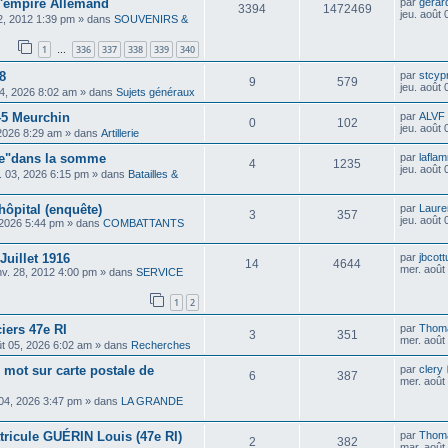
 l'empire Allemand
par
gerar
3394
1472469
jeu. août
02, 2012 1:39 pm
» dans
SOUVENIRS &
1
336
337
338
339
340
…
8
par
stcyp
9
579
jeu. août
04, 2026 8:02 am
» dans
Sujets généraux
45 Meurchin
par
ALVF
0
102
jeu. août
 2026 8:29 am
» dans
Artillerie
pe"dans la somme
par
lafla
4
1235
jeu. août
il. 03, 2026 6:15 pm
» dans
Batailles &
hôpital (enquête)
par
Laure
3
357
jeu. août
 2026 5:44 pm
» dans
COMBATTANTS
uillet 1916
par
jbcott
14
4644
mer. août
nv. 28, 2012 4:00 pm
» dans
SERVICE
1
2
ciers 47e RI
par
Thom
3
351
mer. août
ût 05, 2026 6:02 am
» dans
Recherches
 mot sur carte postale de
par
clery
6
387
mer. août
 04, 2026 3:47 pm
» dans
LA GRANDE
ricule GUÉRIN Louis (47e RI)
par
Thom
2
382
mar. août