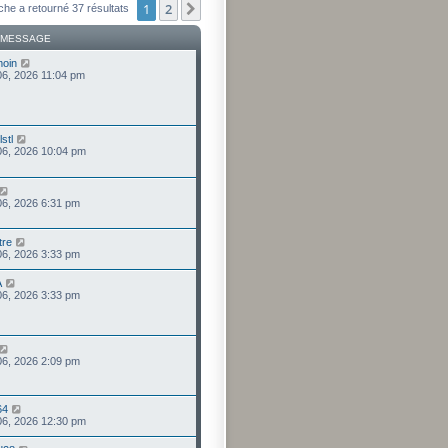
1
2
Suivant
che a retourné 37 résultats
 MESSAGE
moin
 06, 2026 11:04 pm
stl
 06, 2026 10:04 pm
 06, 2026 6:31 pm
tre
 06, 2026 3:33 pm
A
 06, 2026 3:33 pm
 06, 2026 2:09 pm
64
 06, 2026 12:30 pm