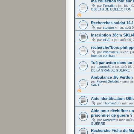
ma collection tout sur
par
Ferraille
»
jeu. févr. 
OBJETS DE COLLECTION
Recherches soldat 14-1
par
stcypre
»
mar. août 
Inscription 38cm SKL/
par
ALVF
»
jeu. août 06,
recherche"bois philip
par
laflamme80
»
ven. ju
lieux de combats
Tué par avion dans un 
par
Laurent59
»
lun. août 03,
DE LA GRANDE GUERRE
Ambulance 3/6 Verdun J
par
Florent Deludet
»
sam. ja
SANTE
Aide Identification Offi
par
Thomas13
»
mer. ao
Aide pour déchiffrer un
prisonnier de guerre ?
par
Aurorefff
»
mar. août
GUERRE
Recherche Fiche de Mat