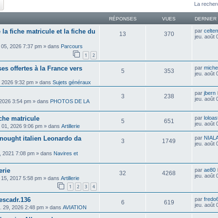
ercher
Recherche avancée
La recher
RÉPONSES
VUES
DERNIER
 la fiche matricule et la fiche du
par
celte
13
370
jeu. août
 05, 2026 7:37 pm
» dans
Parcours
1
2
es offertes à la France vers
par
michel
5
353
jeu. août
, 2026 9:32 pm
» dans
Sujets généraux
par
jbern
3
238
jeu. août
 2026 3:54 pm
» dans
PHOTOS DE LA
che matricule
par
loloas
5
651
jeu. août
 01, 2026 9:06 pm
» dans
Artillerie
dnought italien Leonardo da
par
NIAL
3
1749
jeu. août
, 2021 7:08 pm
» dans
Navires et
erie
par
ae80
32
4268
jeu. août
. 15, 2017 5:58 pm
» dans
Artillerie
1
2
3
4
escadr.136
par
fredo
6
619
jeu. août
il. 29, 2026 2:48 pm
» dans
AVIATION