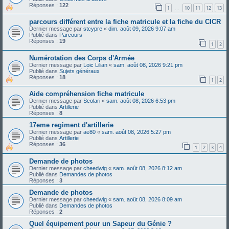
Réponses :
122
1
10
11
12
13
…
parcours différent entre la fiche matricule et la fiche du CICR
Dernier message par
stcypre
«
dim. août 09, 2026 9:07 am
Publié dans
Parcours
Réponses :
19
1
2
Numérotation des Corps d'Armée
Dernier message par
Loic Lilian
«
sam. août 08, 2026 9:21 pm
Publié dans
Sujets généraux
Réponses :
18
1
2
Aide compréhension fiche matricule
Dernier message par
Scolari
«
sam. août 08, 2026 6:53 pm
Publié dans
Artillerie
Réponses :
8
17eme regiment d'artillerie
Dernier message par
ae80
«
sam. août 08, 2026 5:27 pm
Publié dans
Artillerie
Réponses :
36
1
2
3
4
Demande de photos
Dernier message par
cheedwig
«
sam. août 08, 2026 8:12 am
Publié dans
Demandes de photos
Réponses :
3
Demande de photos
Dernier message par
cheedwig
«
sam. août 08, 2026 8:09 am
Publié dans
Demandes de photos
Réponses :
2
Quel équipement pour un Sapeur du Génie ?