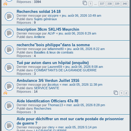
Réponses :
3394
1
337
338
339
340
…
Recherches soldat 14-18
Dernier message par
stcypre
«
jeu. août 06, 2026 10:49 am
Publié dans
Sujets généraux
Réponses :
9
Inscription 38cm SKL/45 Meurchin
Dernier message par
ALVF
«
jeu. août 06, 2026 8:29 am
Publié dans
Artillerie
recherche"bois philippe"dans la somme
Dernier message par
laflamme80
«
jeu. août 06, 2026 8:22 am
Publié dans
Batailles & lieux de combats
Réponses :
4
Tué par avion dans un hôpital (enquête)
Dernier message par
Laurent59
«
jeu. août 06, 2026 8:08 am
Publié dans
COMBATTANTS DE LA GRANDE GUERRE
Réponses :
3
Ambulance 3/6 Verdun Juillet 1916
Dernier message par
jbcottus
«
mer. août 05, 2026 11:38 pm
Publié dans
SERVICE SANTE
Réponses :
14
1
2
Aide Identification Officiers 47e RI
Dernier message par
Thomas13
«
mer. août 05, 2026 8:28 pm
Publié dans
Recherches
Réponses :
3
Aide pour déchiffrer un mot sur carte postale de prisonnier
de guerre ?
Dernier message par
clery
«
mer. août 05, 2026 5:14 pm
Publié dans
LA GRANDE GUERRE