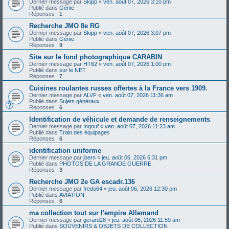
Dernier message par
Skipp
«
ven. août 07, 2026 3:10 pm
Publié dans
Génie
Réponses :
1
Recherche JMO 8e RG
Dernier message par
Skipp
«
ven. août 07, 2026 3:07 pm
Publié dans
Génie
Réponses :
9
Site sur le fond photographique CARABIN
Dernier message par
HT62
«
ven. août 07, 2026 1:00 pm
Publié dans
sur le NET
Réponses :
7
Cuisines roulantes russes offertes à la France vers 1909.
Dernier message par
ALVF
«
ven. août 07, 2026 11:36 am
Publié dans
Sujets généraux
Réponses :
6
Identification de véhicule et demande de renseignements
Dernier message par
Ingouf
«
ven. août 07, 2026 11:23 am
Publié dans
Train des équipages
Réponses :
6
identification uniforme
Dernier message par
jbern
«
jeu. août 06, 2026 6:31 pm
Publié dans
PHOTOS DE LA GRANDE GUERRE
Réponses :
3
Recherche JMO 2e GA escadr.136
Dernier message par
fredo64
«
jeu. août 06, 2026 12:30 pm
Publié dans
AVIATION
Réponses :
6
ma collection tout sur l'empire Allemand
Dernier message par
gerard28
«
jeu. août 06, 2026 11:59 am
Publié dans
SOUVENIRS & OBJETS DE COLLECTION