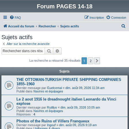
Forum PAGES 14-18
FAQ
Inscription
Connexion
R
Accueil du forum
Rechercher
Sujets actifs
e
Sujets actifs
c
Aller sur la recherche avancée
h
Rechercher
Recherche avancée
e
1
2
Suivant
La recherche a retourné 35 résultats
r
c
Sujets
h
THE OTTOMAN-TURKISH PRIVATE SHIPPING COMPANIES
e
1855–1960
Dernier message par
Guelcemal
«
dim. août 09, 2026 11:34 am
r
Publié dans
Navires et équipages
Le 2 aout 1916 le dreadnought italien Leonardo da Vinci
explose
Dernier message par
Rutilius
«
dim. août 09, 2026 10:05 am
Publié dans
Navires et équipages
Réponses :
4
Photos of the Ruins of Villers Franqueux
Dernier message par
Ingouf
«
dim. août 09, 2026 9:19 am
Publié dans
Uniformes & divers