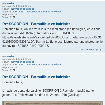
par
markab
mar. mai 05, 2026 4:36 am
Forum :
Navires et équipages
Sujet :
SCORPION - Patrouilleur ex-baleinier norvégien
Réponses :
4
Vues :
1102
Re: SCORPION - Patrouilleur ex-baleinier
Bonjour à tous, Un lien vers le site Skiphistorie (en norvégien) et la fiche
du baleinier SALDANA (futur patrouilleur SCORPION ) :
https://skipshistorie.net/Sandefjord/SFJ033JohanBryde/Tekster/SFJ0331
9110100000%20SALDANA.htm La fiche est illustrée par une photographie
du navire : SFJ03319110120001 S...
Aller au message
par
markab
mar. mai 05, 2026 4:23 am
Forum :
Navires et équipages
Sujet :
SCORPION - Patrouilleur ex-baleinier norvégien
Réponses :
4
Vues :
1102
Re: SCORPION - Patrouilleur ex-baleinier
Bonjour à tous,
Un avis de vente du baleinier
SCORPION
à Rochefort, publié par le
journal "Le Petit Havre" en date du 24 mai 1919 (Gallica) :