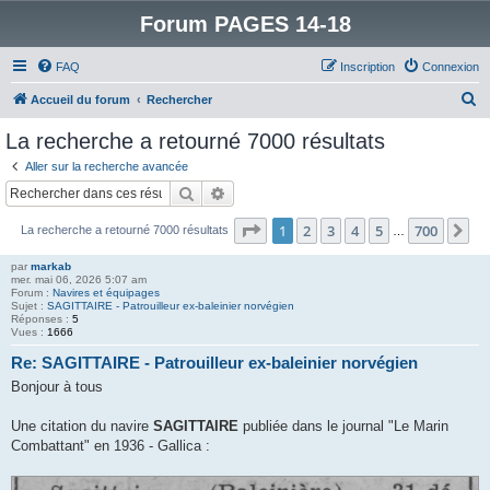
Forum PAGES 14-18
FAQ
Inscription
Connexion
R
Accueil du forum
Rechercher
e
La recherche a retourné 7000 résultats
c
Aller sur la recherche avancée
h
Rechercher
Recherche avancée
e
Page
1
sur
700
1
2
3
4
5
700
Su
La recherche a retourné 7000 résultats
r
…
c
par
markab
mer. mai 06, 2026 5:07 am
h
Forum :
Navires et équipages
Sujet :
SAGITTAIRE - Patrouilleur ex-baleinier norvégien
e
Réponses :
5
Vues :
1666
r
Re: SAGITTAIRE - Patrouilleur ex-baleinier norvégien
Bonjour à tous
Une citation du navire
SAGITTAIRE
publiée dans le journal "Le Marin
Combattant" en 1936 - Gallica :