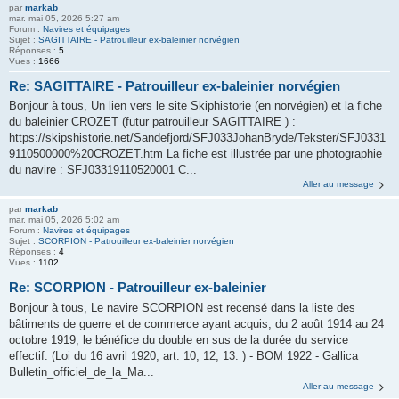
par
markab
mar. mai 05, 2026 5:27 am
Forum :
Navires et équipages
Sujet :
SAGITTAIRE - Patrouilleur ex-baleinier norvégien
Réponses :
5
Vues :
1666
Re: SAGITTAIRE - Patrouilleur ex-baleinier norvégien
Bonjour à tous, Un lien vers le site Skiphistorie (en norvégien) et la fiche
du baleinier CROZET (futur patrouilleur SAGITTAIRE ) :
https://skipshistorie.net/Sandefjord/SFJ033JohanBryde/Tekster/SFJ0331
9110500000%20CROZET.htm La fiche est illustrée par une photographie
du navire : SFJ03319110520001 C...
Aller au message
par
markab
mar. mai 05, 2026 5:02 am
Forum :
Navires et équipages
Sujet :
SCORPION - Patrouilleur ex-baleinier norvégien
Réponses :
4
Vues :
1102
Re: SCORPION - Patrouilleur ex-baleinier
Bonjour à tous, Le navire SCORPION est recensé dans la liste des
bâtiments de guerre et de commerce ayant acquis, du 2 août 1914 au 24
octobre 1919, le bénéfice du double en sus de la durée du service
effectif. (Loi du 16 avril 1920, art. 10, 12, 13. ) - BOM 1922 - Gallica
Bulletin_officiel_de_la_Ma...
Aller au message