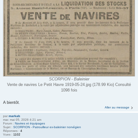
SCORPION - Baleinier
Vente de navires Le Petit Havre 1919-05-24.jpg (178.99 Kio) Consulté
1098 fois
A bientôt.
Aller au message
par
markab
mar. mai 05, 2026 4:21 am
Forum :
Navires et équipages
Sujet :
SCORPION - Patrouilleur ex-baleinier norvégien
Réponses :
4
Vues :
1102