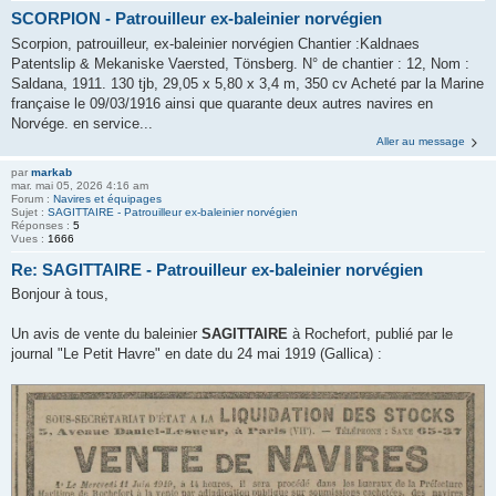
SCORPION - Patrouilleur ex-baleinier norvégien
Scorpion, patrouilleur, ex-baleinier norvégien Chantier :Kaldnaes
Patentslip & Mekaniske Vaersted, Tönsberg. N° de chantier : 12, Nom :
Saldana, 1911. 130 tjb, 29,05 x 5,80 x 3,4 m, 350 cv Acheté par la Marine
française le 09/03/1916 ainsi que quarante deux autres navires en
Norvége. en service...
Aller au message
par
markab
mar. mai 05, 2026 4:16 am
Forum :
Navires et équipages
Sujet :
SAGITTAIRE - Patrouilleur ex-baleinier norvégien
Réponses :
5
Vues :
1666
Re: SAGITTAIRE - Patrouilleur ex-baleinier norvégien
Bonjour à tous,
Un avis de vente du baleinier
SAGITTAIRE
à Rochefort, publié par le
journal "Le Petit Havre" en date du 24 mai 1919 (Gallica) :