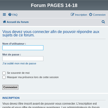
Forum PAGES 14-18
FAQ
Inscription
Connexion
R
Accueil du forum
e
Vous devez vous connecter afin de pouvoir répondre aux
c
sujets de ce forum.
h
Nom d’utilisateur :
e
r
Mot de passe :
c
h
J’ai oublié mon mot de passe
e
Se souvenir de moi
r
Masquer ma présence lors de cette session
INSCRIPTION
Vous devez être inscrit avant de pouvoir vous connecter. L’inscription est
rapide et vous offre de nombreux avantages. Les administrateurs du forum