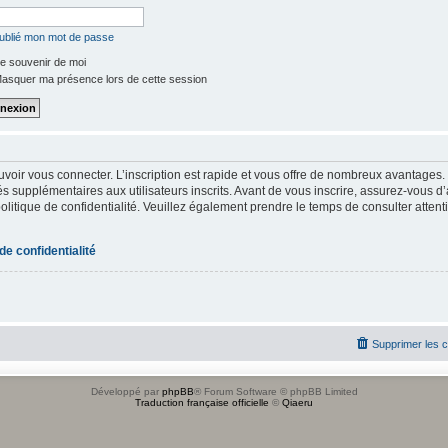
oublié mon mot de passe
e souvenir de moi
asquer ma présence lors de cette session
uvoir vous connecter. L’inscription est rapide et vous offre de nombreux avantages
s supplémentaires aux utilisateurs inscrits. Avant de vous inscrire, assurez-vous d
 politique de confidentialité. Veuillez également prendre le temps de consulter atten
 de confidentialité
Supprimer les 
Développé par
phpBB
® Forum Software © phpBB Limited
Traduction française officielle
©
Qiaeru