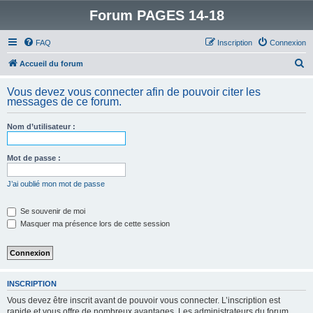
Forum PAGES 14-18
FAQ
Inscription
Connexion
R
Accueil du forum
e
Vous devez vous connecter afin de pouvoir citer les
c
messages de ce forum.
h
Nom d’utilisateur :
e
r
Mot de passe :
c
h
J’ai oublié mon mot de passe
e
Se souvenir de moi
r
Masquer ma présence lors de cette session
INSCRIPTION
Vous devez être inscrit avant de pouvoir vous connecter. L’inscription est
rapide et vous offre de nombreux avantages. Les administrateurs du forum