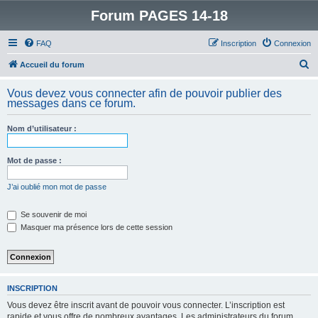
Forum PAGES 14-18
FAQ
Inscription
Connexion
R
Accueil du forum
e
Vous devez vous connecter afin de pouvoir publier des
c
messages dans ce forum.
h
Nom d’utilisateur :
e
r
Mot de passe :
c
h
J’ai oublié mon mot de passe
e
Se souvenir de moi
r
Masquer ma présence lors de cette session
INSCRIPTION
Vous devez être inscrit avant de pouvoir vous connecter. L’inscription est
rapide et vous offre de nombreux avantages. Les administrateurs du forum