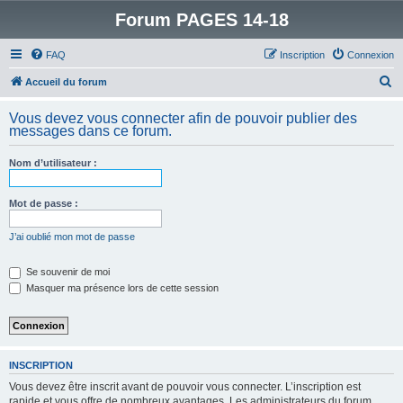
Forum PAGES 14-18
FAQ
Inscription
Connexion
R
Accueil du forum
e
Vous devez vous connecter afin de pouvoir publier des
c
messages dans ce forum.
h
Nom d’utilisateur :
e
r
Mot de passe :
c
h
J’ai oublié mon mot de passe
e
Se souvenir de moi
r
Masquer ma présence lors de cette session
INSCRIPTION
Vous devez être inscrit avant de pouvoir vous connecter. L’inscription est
rapide et vous offre de nombreux avantages. Les administrateurs du forum