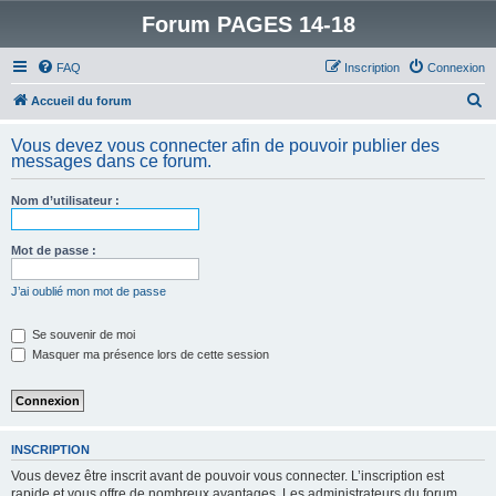
Forum PAGES 14-18
FAQ
Inscription
Connexion
R
Accueil du forum
e
Vous devez vous connecter afin de pouvoir publier des
c
messages dans ce forum.
h
Nom d’utilisateur :
e
r
Mot de passe :
c
h
J’ai oublié mon mot de passe
e
Se souvenir de moi
r
Masquer ma présence lors de cette session
INSCRIPTION
Vous devez être inscrit avant de pouvoir vous connecter. L’inscription est
rapide et vous offre de nombreux avantages. Les administrateurs du forum