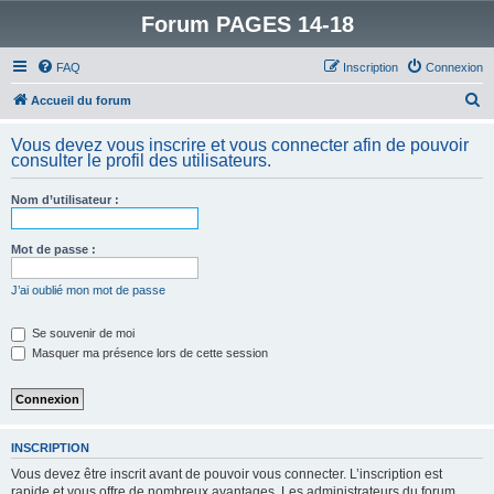
Forum PAGES 14-18
FAQ
Inscription
Connexion
R
Accueil du forum
e
Vous devez vous inscrire et vous connecter afin de pouvoir
c
consulter le profil des utilisateurs.
h
Nom d’utilisateur :
e
r
Mot de passe :
c
h
J’ai oublié mon mot de passe
e
Se souvenir de moi
r
Masquer ma présence lors de cette session
INSCRIPTION
Vous devez être inscrit avant de pouvoir vous connecter. L’inscription est
rapide et vous offre de nombreux avantages. Les administrateurs du forum