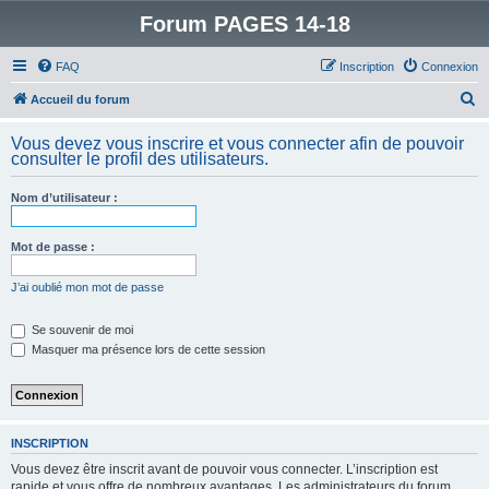
Forum PAGES 14-18
FAQ
Inscription
Connexion
R
Accueil du forum
e
Vous devez vous inscrire et vous connecter afin de pouvoir
c
consulter le profil des utilisateurs.
h
Nom d’utilisateur :
e
r
Mot de passe :
c
h
J’ai oublié mon mot de passe
e
Se souvenir de moi
r
Masquer ma présence lors de cette session
INSCRIPTION
Vous devez être inscrit avant de pouvoir vous connecter. L’inscription est
rapide et vous offre de nombreux avantages. Les administrateurs du forum