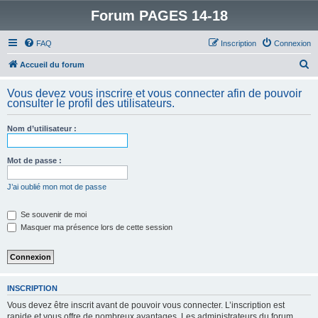
Forum PAGES 14-18
FAQ
Inscription
Connexion
R
Accueil du forum
e
Vous devez vous inscrire et vous connecter afin de pouvoir
c
consulter le profil des utilisateurs.
h
Nom d’utilisateur :
e
r
Mot de passe :
c
h
J’ai oublié mon mot de passe
e
Se souvenir de moi
r
Masquer ma présence lors de cette session
INSCRIPTION
Vous devez être inscrit avant de pouvoir vous connecter. L’inscription est
rapide et vous offre de nombreux avantages. Les administrateurs du forum